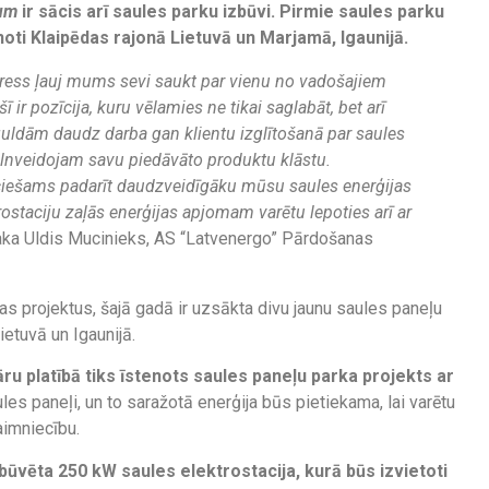
rum
ir sācis arī saules parku izbūvi. Pirmie saules parku
noti Klaipēdas rajonā Lietuvā un Marjamā, Igaunijā.
ogress ļauj mums sevi saukt par vienu no vadošajiem
ī ir pozīcija, kuru vēlamies ne tikai saglabāt, bet arī
eguldām daudz darba gan klientu izglītošanā par saules
ilnveidojam savu piedāvāto produktu klāstu.
ieciešams padarīt daudzveidīgāku mūsu saules enerģijas
ostaciju zaļās enerģijas apjomam varētu lepoties arī ar
ka Uldis Mucinieks, AS “Latvenergo” Pārdošanas
as projektus, šajā gadā ir uzsākta divu jaunu saules paneļu
ietuvā un Igaunijā.
ru platībā tiks īstenots saules paneļu parka projekts ar
les paneļi, un to saražotā enerģija būs pietiekama, lai varētu
aimniecību.
būvēta 250 kW saules elektrostacija, kurā būs izvietoti