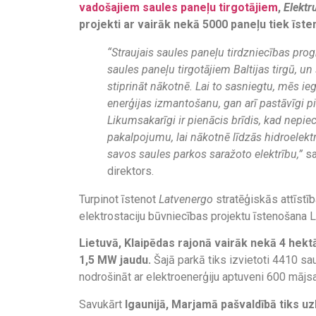
vadošajiem saules paneļu tirgotājiem
,
Elekt
projekti ar vairāk nekā 5000 paneļu tiek īste
“Straujais saules paneļu tirdzniecības pr
saules paneļu tirgotājiem Baltijas tirgū, un š
stiprināt nākotnē. Lai to sasniegtu, mēs i
enerģijas izmantošanu, gan arī pastāvīgi p
Likumsakarīgi ir pienācis brīdis, kad nep
pakalpojumu, lai nākotnē līdzās hidroelektr
savos saules parkos saražoto elektrību,”
sa
direktors.
Turpinot īstenot
Latvenergo
stratēģiskās attīstīb
elektrostaciju būvniecības projektu īstenošana L
Lietuvā, Klaipēdas rajonā vairāk nekā 4 hektā
1,5 MW jaudu.
Šajā parkā tiks izvietoti 4410 sau
nodrošināt ar elektroenerģiju aptuveni 600 mājs
Savukārt
Igaunijā, Marjamā pašvaldībā tiks uz