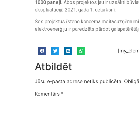
1000 paneļi.
Abos projektos jau ir uzsākti būvl
ekspluatācijā 2021. gada 1. ceturksnī.
Šos projektus īsteno koncerna meitasuzņēmum
elektroenerģiju ir paredzēts pārdot galapatērētā
[my_elem
Atbildēt
Jūsu e-pasta adrese netiks publicēta.
Obligā
Komentārs
*