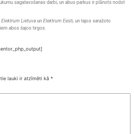
aukumu sagatavošanas darbi, un abus parkus ir plānots nodot
i
Elektrum Lietuva
un
Elektrum Eesti,
un tajos saražoto
jiem abos šajos tirgos.
entor_php_output]
tie lauki ir atzīmēti kā
*