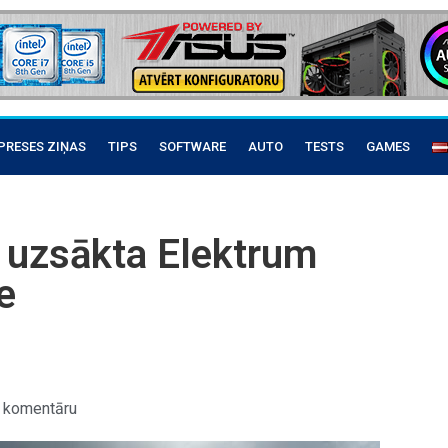
PRESES ZIŅAS
TIPS
SOFTWARE
AUTO
TESTS
GAMES
ā uzsākta Elektrum
e
 komentāru