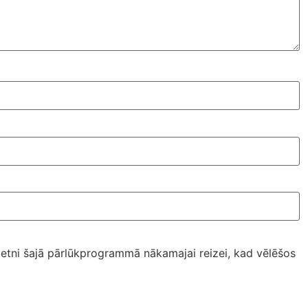
ietni šajā pārlūkprogrammā nākamajai reizei, kad vēlēšos