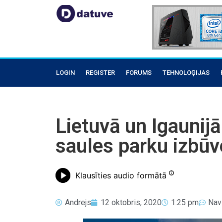
LOGIN
REGISTER
FORUMS
TEHNOLOĢIJAS
Lietuvā un Igaunij
saules parku izbūv
Klausīties audio formātā
Andrejs
12 oktobris, 2020
1:25 pm
Nav