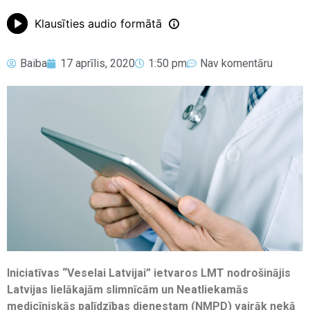
Klausīties audio formātā
Baiba
17 aprīlis, 2020
1:50 pm
Nav komentāru
Iniciatīvas “Veselai Latvijai” ietvaros LMT nodrošinājis
Latvijas lielākajām slimnīcām un Neatliekamās
medicīniskās palīdzības dienestam (NMPD) vairāk nekā