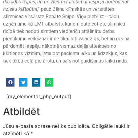
dažādās telpās, un ne vienmēr ārstam ir iespēja nodrošināt
fizisku klātbūtni
,” pauž Bērnu klīniskās universitātes
slimnīcas virsārste Renāte Snipe. Viņa piebilst – tādu
uzņēmumu kā LMT atbalsts, kuriem pateicoties, slimnīcu
rīcībā tiek nodoti simtiem viedierīču attālinātu darba
pienākumu veikšanai, ir ne tikai ļoti vajadzīgs, bet arī rosina
pārdomāt iespēju nākotnē vismaz daļēji atteikties no
klātienes vizītēm, ietaupot pacienta laiku un līdzekļus, kas
tiek tērēti ceļā pie ārsta, un saīsinot gaidīšanas laiku rindā.
[my_elementor_php_output]
Atbildēt
Jūsu e-pasta adrese netiks publicēta.
Obligātie lauki ir
atzīmēti kā
*