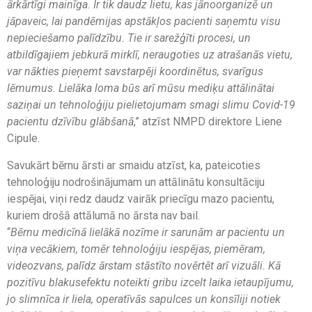
ārkārtīgi mainīga. Ir tik daudz lietu, kas jānoorganizē un
jāpaveic, lai pandēmijas apstākļos pacienti saņemtu visu
nepieciešamo palīdzību. Tie ir sarežģīti procesi, un
atbildīgajiem jebkurā mirklī, neraugoties uz atrašanās vietu,
var nākties pieņemt savstarpēji koordinētus, svarīgus
lēmumus. Lielāka loma būs arī mūsu mediķu attālinātai
saziņai un tehnoloģiju pielietojumam smagi slimu Covid-19
pacientu dzīvību glābšanā
,” atzīst NMPD direktore Liene
Cipule.
Savukārt bērnu ārsti ar smaidu atzīst, ka, pateicoties
tehnoloģiju nodrošinājumam un attālinātu konsultāciju
iespējai, viņi redz daudz vairāk priecīgu mazo pacientu,
kuriem drošā attālumā no ārsta nav bail.
“
Bērnu medicīnā lielākā nozīme ir sarunām ar pacientu un
viņa vecākiem, tomēr tehnoloģiju iespējas, piemēram,
videozvans, palīdz ārstam stāstīto novērtēt arī vizuāli. Kā
pozitīvu blakusefektu noteikti gribu izcelt laika ietaupījumu,
jo slimnīca ir liela, operatīvās sapulces un konsīliji notiek