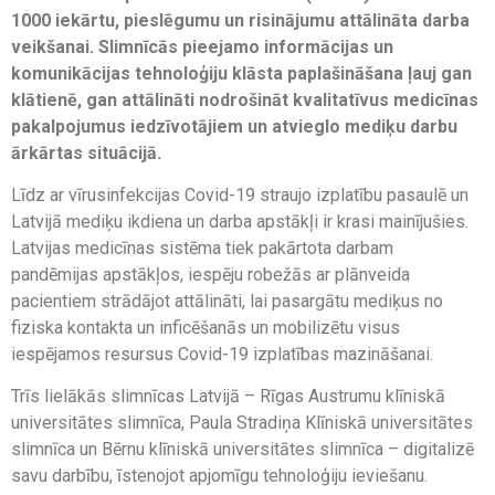
1000 iekārtu, pieslēgumu un risinājumu attālināta darba
veikšanai. Slimnīcās pieejamo informācijas un
komunikācijas tehnoloģiju klāsta paplašināšana ļauj gan
klātienē, gan attālināti nodrošināt kvalitatīvus medicīnas
pakalpojumus iedzīvotājiem un atvieglo mediķu darbu
ārkārtas situācijā.
Līdz ar vīrusinfekcijas Covid-19 straujo izplatību pasaulē un
Latvijā mediķu ikdiena un darba apstākļi ir krasi mainījušies.
Latvijas medicīnas sistēma tiek pakārtota darbam
pandēmijas apstākļos, iespēju robežās ar plānveida
pacientiem strādājot attālināti, lai pasargātu mediķus no
fiziska kontakta un inficēšanās un mobilizētu visus
iespējamos resursus Covid-19 izplatības mazināšanai.
Trīs lielākās slimnīcas Latvijā – Rīgas Austrumu klīniskā
universitātes slimnīca, Paula Stradiņa Klīniskā universitātes
slimnīca un Bērnu klīniskā universitātes slimnīca – digitalizē
savu darbību, īstenojot apjomīgu tehnoloģiju ieviešanu.