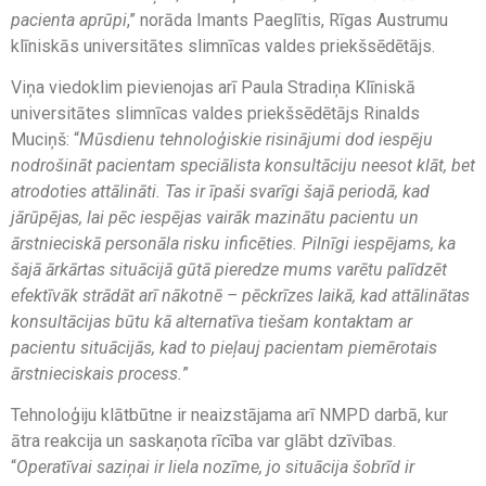
pacienta aprūpi
,” norāda Imants Paeglītis, Rīgas Austrumu
klīniskās universitātes slimnīcas valdes priekšsēdētājs.
Viņa viedoklim pievienojas arī Paula Stradiņa Klīniskā
universitātes slimnīcas valdes priekšsēdētājs Rinalds
Muciņš: “
Mūsdienu tehnoloģiskie risinājumi dod iespēju
nodrošināt pacientam speciālista konsultāciju neesot klāt, bet
atrodoties attālināti. Tas ir īpaši svarīgi šajā periodā, kad
jārūpējas, lai pēc iespējas vairāk mazinātu pacientu un
ārstnieciskā personāla risku inficēties. Pilnīgi iespējams, ka
šajā ārkārtas situācijā gūtā pieredze mums varētu palīdzēt
efektīvāk strādāt arī nākotnē – pēckrīzes laikā, kad attālinātas
konsultācijas būtu kā alternatīva tiešam kontaktam ar
pacientu situācijās, kad to pieļauj pacientam piemērotais
ārstnieciskais process.
”
Tehnoloģiju klātbūtne ir neaizstājama arī NMPD darbā, kur
ātra reakcija un saskaņota rīcība var glābt dzīvības.
“
Operatīvai saziņai ir liela nozīme, jo situācija šobrīd ir