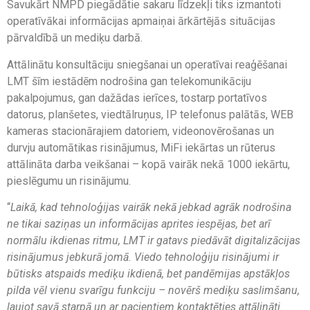
Savukārt NMPD piegādātie sakaru līdzekļi tiks izmantoti
operatīvākai informācijas apmaiņai ārkārtējās situācijas
pārvaldībā un mediķu darbā.
Attālinātu konsultāciju sniegšanai un operatīvai reaģēšanai
LMT šīm iestādēm nodrošina gan telekomunikāciju
pakalpojumus, gan dažādas ierīces, tostarp portatīvos
datorus, planšetes, viedtālruņus, IP telefonus palātās, WEB
kameras stacionārajiem datoriem, videonovērošanas un
durvju automātikas risinājumus, MiFi iekārtas un rūterus
attālināta darba veikšanai – kopā vairāk nekā 1000 iekārtu,
pieslēgumu un risinājumu.
“
Laikā, kad tehnoloģijas vairāk nekā jebkad agrāk nodrošina
ne tikai saziņas un informācijas aprites iespējas, bet arī
normālu ikdienas ritmu, LMT ir gatavs piedāvāt digitalizācijas
risinājumus jebkurā jomā. Viedo tehnoloģiju risinājumi ir
būtisks atspaids mediķu ikdienā, bet pandēmijas apstākļos
pilda vēl vienu svarīgu funkciju – novērš mediķu saslimšanu,
ļaujot savā starpā un ar pacientiem kontaktēties attālināti.