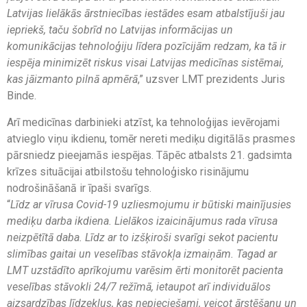
Latvijas lielākās ārstniecības iestādes esam atbalstījuši jau
iepriekš, taču šobrīd no Latvijas informācijas un
komunikācijas tehnoloģiju līdera pozīcijām redzam, ka tā ir
iespēja minimizēt riskus visai Latvijas medicīnas sistēmai,
kas jāizmanto pilnā apmērā
,” uzsver LMT prezidents Juris
Binde.
Arī medicīnas darbinieki atzīst, ka tehnoloģijas ievērojami
atvieglo viņu ikdienu, tomēr nereti mediķu digitālās prasmes
pārsniedz pieejamās iespējas. Tāpēc atbalsts 21. gadsimta
krīzes situācijai atbilstošu tehnoloģisko risinājumu
nodrošināšanā ir īpaši svarīgs.
“
Līdz ar vīrusa Covid-19 uzliesmojumu ir būtiski mainījusies
mediķu darba ikdiena. Lielākos izaicinājumus rada vīrusa
neizpētītā daba. Līdz ar to izšķiroši svarīgi sekot pacientu
slimības gaitai un veselības stāvokļa izmaiņām. Tagad ar
LMT uzstādīto aprīkojumu varēsim ērti monitorēt pacienta
veselības stāvokli 24/7 režīmā, ietaupot arī individuālos
aizsardzības līdzekļus, kas nepieciešami, veicot ārstēšanu un