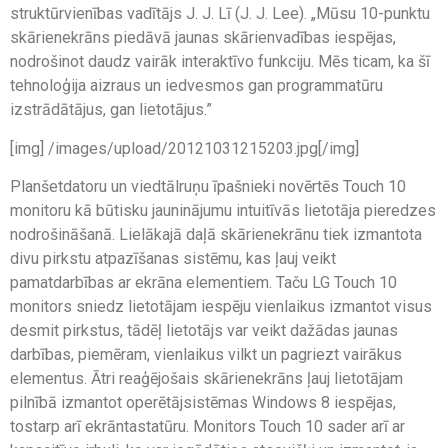
struktūrvienības vadītājs J. J. Lī (J. J. Lee). „Mūsu 10-punktu
skārienekrāns piedāvā jaunas skārienvadības iespējas,
nodrošinot daudz vairāk interaktīvo funkciju. Mēs ticam, ka šī
tehnoloģija aizraus un iedvesmos gan programmatūru
izstrādātājus, gan lietotājus.”
[img] /images/upload/20121031215203.jpg[/img]
Planšetdatoru un viedtālruņu īpašnieki novērtēs Touch 10
monitoru kā būtisku jauninājumu intuitīvās lietotāja pieredzes
nodrošināšanā. Lielākajā daļā skārienekrānu tiek izmantota
divu pirkstu atpazīšanas sistēmu, kas ļauj veikt
pamatdarbības ar ekrāna elementiem. Taču LG Touch 10
monitors sniedz lietotājam iespēju vienlaikus izmantot visus
desmit pirkstus, tādēļ lietotājs var veikt dažādas jaunas
darbības, piemēram, vienlaikus vilkt un pagriezt vairākus
elementus. Ātri reaģējošais skārienekrāns ļauj lietotājam
pilnībā izmantot operētājsistēmas Windows 8 iespējas,
tostarp arī ekrāntastatūru. Monitors Touch 10 sader arī ar