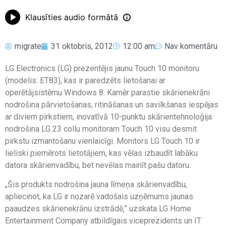
Klausīties audio formātā
migrate
31 oktobris, 2012
12:00 am
Nav komentāru
LG Electronics (LG) prezentējis jaunu Touch 10 monitoru
(modelis: ET83), kas ir paredzēts lietošanai ar
operētājsistēmu Windows 8. Kamēr parastie skārienekrāni
nodrošina pārvietošanas, ritināšanas un savilkšanas iespējas
ar diviem pirkstiem, inovatīvā 10-punktu skārientehnoloģija
nodrošina LG 23 collu monitoram Touch 10 visu desmit
pirkstu izmantošanu vienlaicīgi. Monitors LG Touch 10 ir
lieliski piemērots lietotājiem, kas vēlas izbaudīt labāku
datora skārienvadību, bet nevēlas mainīt pašu datoru.
„Šis produkts nodrošina jauna līmeņa skārienvadību,
apliecinot, ka LG ir nozarē vadošais uzņēmums jaunas
paaudzes skārienekrānu izstrādē,” uzskata LG Home
Entertainment Company atbildīgais viceprezidents un IT