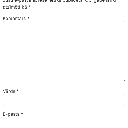
Jūsu e-pasta adrese netiks publicēta.
Obligātie lauki ir
atzīmēti kā
*
Komentārs
*
Vārds
*
E-pasts
*