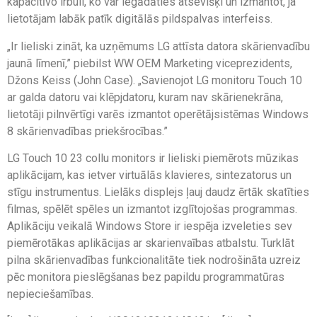
kapacitīvo irbuli, ko var iegādāties atsevišķi un izmantot, ja
lietotājam labāk patīk digitālās pildspalvas interfeiss.
„Ir lieliski zināt, ka uzņēmums LG attīsta datora skārienvadību
jaunā līmenī,” piebilst WW OEM Marketing viceprezidents,
Džons Keiss (John Case). „Savienojot LG monitoru Touch 10
ar galda datoru vai klēpjdatoru, kuram nav skārienekrāna,
lietotāji pilnvērtīgi varēs izmantot operētājsistēmas Windows
8 skārienvadības priekšrocības.”
LG Touch 10 23 collu monitors ir lieliski piemērots mūzikas
aplikācijam, kas ietver virtuālās klavieres, sintezatorus un
stīgu instrumentus. Lielāks displejs ļauj daudz ērtāk skatīties
filmas, spēlēt spēles un izmantot izglītojošas programmas.
Aplikāciju veikalā Windows Store ir iespēja izveleties sev
piemērotākas aplikācijas ar skarienvaības atbalstu. Turklāt
pilna skārienvadības funkcionalitāte tiek nodrošināta uzreiz
pēc monitora pieslēgšanas bez papildu programmatūras
nepieciešamības.