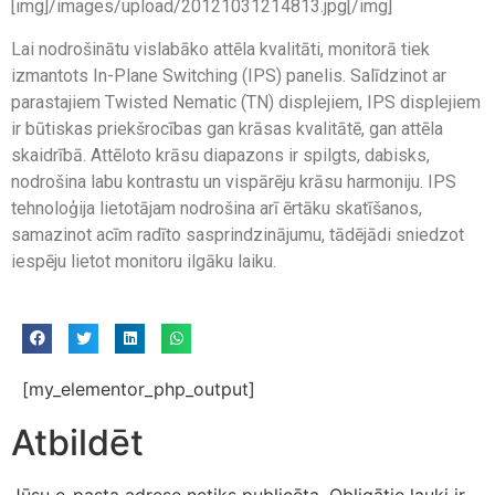
[img]/images/upload/20121031214813.jpg[/img]
Lai nodrošinātu vislabāko attēla kvalitāti, monitorā tiek
izmantots In-Plane Switching (IPS) panelis. Salīdzinot ar
parastajiem Twisted Nematic (TN) displejiem, IPS displejiem
ir būtiskas priekšrocības gan krāsas kvalitātē, gan attēla
skaidrībā. Attēloto krāsu diapazons ir spilgts, dabisks,
nodrošina labu kontrastu un vispārēju krāsu harmoniju. IPS
tehnoloģija lietotājam nodrošina arī ērtāku skatīšanos,
samazinot acīm radīto sasprindzinājumu, tādējādi sniedzot
iespēju lietot monitoru ilgāku laiku.
[my_elementor_php_output]
Atbildēt