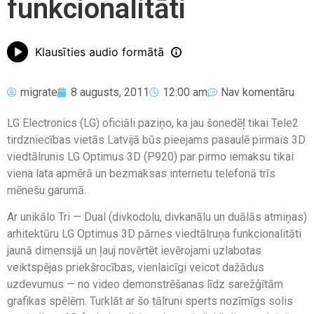
funkcionalitāti
Klausīties audio formātā
migrate
8 augusts, 2011
12:00 am
Nav komentāru
LG Electronics (LG) oficiāli paziņo, ka jau šonedēļ tikai Tele2
tirdzniecības vietās Latvijā būs pieejams pasaulē pirmais 3D
viedtālrunis LG Optimus 3D (P920) par pirmo iemaksu tikai
viena lata apmērā un bezmaksas internetu telefonā trīs
mēnešu garumā.
Ar unikālo Tri — Dual (divkodolu, divkanālu un duālās atmiņas)
arhitektūru LG Optimus 3D pārnes viedtālruņa funkcionalitāti
jaunā dimensijā un ļauj novērtēt ievērojami uzlabotas
veiktspējas priekšrocības, vienlaicīgi veicot dažādus
uzdevumus — no video demonstrēšanas līdz sarežģītām
grafikas spēlēm. Turklāt ar šo tālruni sperts nozīmīgs solis