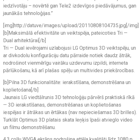
iedzīvotāju – novērtē gan Tele2 izdevīgos piedāvājumus, gan
jaunākās tehnoloģijas.”
[img]http://datuve/images/upload/20110808104735.jpg[/img]
[b]Maksimālā efektivitāte un veiktspēja, pateicoties Tri —
Dual arhitektūrai[/b]
Tri — Dual ievērojami uzlabojusi LG Optimus 3D veiktspēju, un
ar divkodolu konfigurāciju datu pārraide notiek daudz ātrāk,
nodrošinot vienmērīgu vairāku uzdevumu izpildi, interneta
pārlūkošanu, kā arī plašas spēļu un multivides priekšrocības.
[b]Pilna 3D funkcionalitāte: ierakstīšana, demonstrēšana un
koplietošana[/b]
Jaunais LG viedtālrunis 3D tehnoloģiju pārvērš praktiskā rīkā
— 3D ierakstīšanas, demonstrēšanas un koplietošanas
iespējas ir ātrākas un ērtākas (nav nepieciešamas 3D brilles).
Turklāt Optimus 3D platais skata leņķis īpaši atvieglo video
un filmu demonstrēšanu.
4,3 collu WVGA ekrāns nodrošina attēla kvalitāti līdz 1080 p