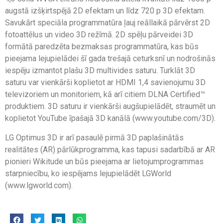
augstā izšķirtspējā 2D efektam un līdz 720 p 3D efektam.
Savukārt speciāla programmatūra ļauj reāllaikā pārvērst 2D
fotoattēlus un video 3D režīmā. 2D spēļu pārveidei 3D
formātā paredzēta bezmaksas programmatūra, kas būs
pieejama lejupielādei šī gada trešajā ceturksnī un nodrošinās
iespēju izmantot plašu 3D multivides saturu. Turklāt 3D
saturu var vienkārši koplietot ar HDMI 1,4 savienojumu 3D
televizoriem un monitoriem, kā arī citiem DLNA Certified™
produktiem. 3D saturu ir vienkārši augšupielādēt, straumēt un
koplietot YouTube īpašajā 3D kanālā (www.youtube.com/3D).
LG Optimus 3D ir arī pasaulē pirmā 3D paplašinātās
realitātes (AR) pārlūkprogramma, kas tapusi sadarbībā ar AR
pionieri Wikitude un būs pieejama ar lietojumprogrammas
starpniecību, ko iespējams lejupielādēt LGWorld
(www.lgworld.com).