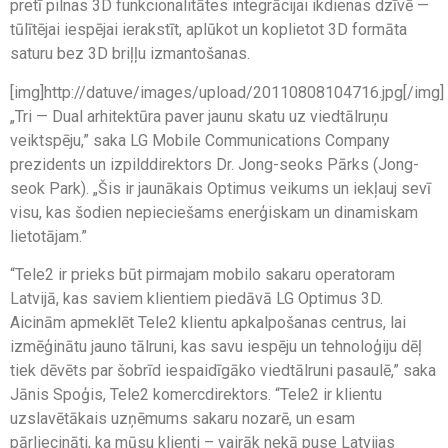
pretī pilnas 3D funkcionalitātes integrācijai ikdienas dzīvē —
tūlītējai iespējai ierakstīt, aplūkot un koplietot 3D formāta
saturu bez 3D briļļu izmantošanas.
[img]http://datuve/images/upload/20110808104716.jpg[/img]
„Tri — Dual arhitektūra paver jaunu skatu uz viedtālruņu
veiktspēju,” saka LG Mobile Communications Company
prezidents un izpilddirektors Dr. Jong-seoks Pārks (Jong-
seok Park). „Šis ir jaunākais Optimus veikums un iekļauj sevī
visu, kas šodien nepieciešams enerģiskam un dinamiskam
lietotājam.”
“Tele2 ir prieks būt pirmajam mobilo sakaru operatoram
Latvijā, kas saviem klientiem piedāvā LG Optimus 3D.
Aicinām apmeklēt Tele2 klientu apkalpošanas centrus, lai
izmēģinātu jauno tālruni, kas savu iespēju un tehnoloģiju dēļ
tiek dēvēts par šobrīd iespaidīgāko viedtālruni pasaulē,” saka
Jānis Spoģis, Tele2 komercdirektors. “Tele2 ir klientu
uzslavētākais uzņēmums sakaru nozarē, un esam
pārliecināti, ka mūsu klienti – vairāk nekā puse Latvijas