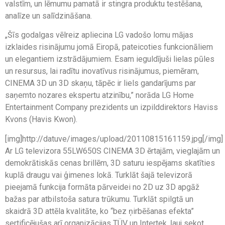
valstīm, un lēmumu pamatā ir stingra produktu testēšana,
analīze un salīdzināšana.
„Šīs godalgas vēlreiz apliecina LG vadošo lomu mājas
izklaides risinājumu jomā Eiropā, pateicoties funkcionāliem
un elegantiem izstrādājumiem. Esam ieguldījuši lielas pūles
un resursus, lai radītu inovatīvus risinājumus, piemēram,
CINEMA 3D un 3D skaņu, tāpēc ir liels gandarījums par
saņemto nozares ekspertu atzinību,” norāda LG Home
Entertainment Company prezidents un izpilddirektors Haviss
Kvons (Havis Kwon).
[img]http://datuve/images/upload/20110815161159.jpg[/img]
Ar LG televizora 55LW650S CINEMA 3D ērtajām, vieglajām un
demokrātiskās cenas brillēm, 3D saturu iespējams skatīties
kuplā draugu vai ģimenes lokā. Turklāt šajā televizorā
pieejamā funkcija formāta pārveidei no 2D uz 3D apgāž
bažas par atbilstoša satura trūkumu. Turklāt spilgtā un
skaidrā 3D attēla kvalitāte, ko “bez ņirbēšanas efekta”
sertificējušas arī organizācijas TÜV un Intertek, ļauj sekot