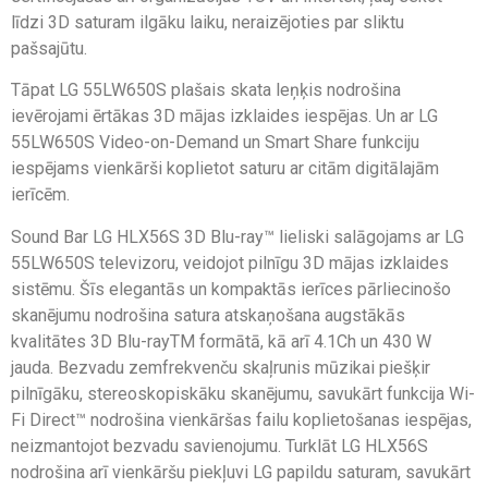
līdzi 3D saturam ilgāku laiku, neraizējoties par sliktu
pašsajūtu.
Tāpat LG 55LW650S plašais skata leņķis nodrošina
ievērojami ērtākas 3D mājas izklaides iespējas. Un ar LG
55LW650S Video-on-Demand un Smart Share funkciju
iespējams vienkārši koplietot saturu ar citām digitālajām
ierīcēm.
Sound Bar LG HLX56S 3D Blu-ray™ lieliski salāgojams ar LG
55LW650S televizoru, veidojot pilnīgu 3D mājas izklaides
sistēmu. Šīs elegantās un kompaktās ierīces pārliecinošo
skanējumu nodrošina satura atskaņošana augstākās
kvalitātes 3D Blu-rayTM formātā, kā arī 4.1Ch un 430 W
jauda. Bezvadu zemfrekvenču skaļrunis mūzikai piešķir
pilnīgāku, stereoskopiskāku skanējumu, savukārt funkcija Wi-
Fi Direct™ nodrošina vienkāršas failu koplietošanas iespējas,
neizmantojot bezvadu savienojumu. Turklāt LG HLX56S
nodrošina arī vienkāršu piekļuvi LG papildu saturam, savukārt