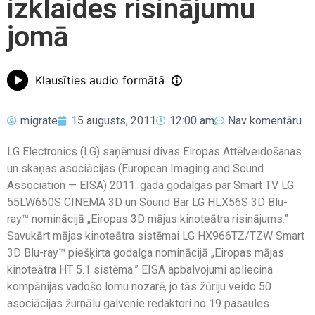
izklaides risinājumu
jomā
Klausīties audio formātā
migrate
15 augusts, 2011
12:00 am
Nav komentāru
LG Electronics (LG) saņēmusi divas Eiropas Attēlveidošanas
un skaņas asociācijas (European Imaging and Sound
Association — EISA) 2011. gada godalgas par Smart TV LG
55LW650S CINEMA 3D un Sound Bar LG HLX56S 3D Blu-
ray™ nominācijā „Eiropas 3D mājas kinoteātra risinājums.”
Savukārt mājas kinoteātra sistēmai LG HX966TZ/TZW Smart
3D Blu-ray™ piešķirta godalga nominācijā „Eiropas mājas
kinoteātra HT 5.1 sistēma.” EISA apbalvojumi apliecina
kompānijas vadošo lomu nozarē, jo tās žūriju veido 50
asociācijas žurnālu galvenie redaktori no 19 pasaules