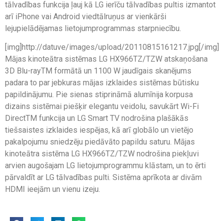
tālvadības funkcija ļauj kā LG ierīču tālvadības pultis izmantot
arī iPhone vai Android viedtālruņus ar vienkārši
lejupielādējamas lietojumprogrammas starpniecību.
[img]http://datuve/images/upload/20110815161217.jpg[/img]
Mājas kinoteātra sistēmas LG HX966TZ/TZW atskaņošana
3D Blu-rayTM formātā un 1100 W jaudīgais skanējums
padara to par jebkuras mājas izklaides sistēmas būtisku
papildinājumu. Pie sienas stiprināmā alumīnija korpusa
dizains sistēmai piešķir elegantu veidolu, savukārt Wi-Fi
DirectTM funkcija un LG Smart TV nodrošina plašākās
tiešsaistes izklaides iespējas, kā arī globālo un vietējo
pakalpojumu sniedzēju piedāvāto papildu saturu. Mājas
kinoteātra sistēma LG HX966TZ/TZW nodrošina piekļuvi
arvien augošajam LG lietojumprogrammu klāstam, un to ērti
pārvaldīt ar LG tālvadības pulti. Sistēma aprīkota ar divām
HDMI ieejām un vienu izeju.