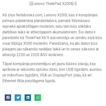
[i]Lenovo ThinkPad X200t[/i]
Kā ziņo Notebooks.com, Lenovo X200t, kas ir kompānijas
pirmais platekrāna planšetdators, pamatā līdzināsies
iepriekš aprakstītajam modelim, taču tam būs sliktāks
darbības laiks ar attiecīgajiem akumulatoriem. Šis dators
paredzēts kā ThinkPad X61t aizvietotājs un izmēru ziņā būs
visai līdzīgs X300 modelim. Paredzams, ka abi datori būs
pieejami jau nākamās nedēļas laikā un to cenas sāksies ar
attiecīgi 2250 un 2320 ASV dolāriem.
Tāpat kompānija prezentējusi arī jaunu bāzes staciju, kas
aprīkota ar iebūvētu optisko dzini, trim USB ligzdām, austiņu
un mikrofonu ligzdām, VGA un DisplayPort izeju, kā arī
Ethernet tīkla pieslēguma ligzdu.