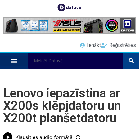
Ienākt
Reģistrēties
Lenovo iepazīstina ar
X200s klēpjdatoru un
X200t planšetdatoru
Klausīties audio formātā