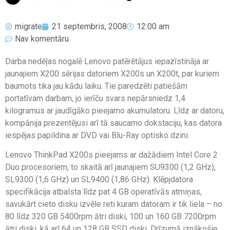
migrate
21 septembris, 2008
12:00 am
Nav komentāru
Darba nedēļas nogalē Lenovo patērētājus iepazīstināja ar
jaunajiem X200 sērijas datoriem X200s un X200t, par kuriem
baumots tika jau kādu laiku. Tie paredzēti patiešām
portatīvam darbam, jo ierīču svars nepārsniedz 1,4
kilogramus ar jaudīgāko pieejamo akumulatoru. Līdz ar datoru,
kompānija prezentējusi arī tā saucamo dokstaciju, kas datora
iespējas papildina ar DVD vai Blu-Ray optisko dzini.
Lenovo ThinkPad X200s pieejams ar dažādiem Intel Core 2
Duo procesoriem, to skaitā arī jaunajiem SU9300 (1,2 GHz),
SL9300 (1,6 GHz) un SL9400 (1,86 GHz). Klēpjdatora
specifikācija atbalsta līdz pat 4 GB operatīvās atmiņas,
savukārt cieto disku izvēle reti kuram datoram ir tik liela – no
80 līdz 320 GB 5400rpm ātri diski, 100 un 160 GB 7200rpm
ātri diski, kā arī 64 un 128 GB SSD diski. Drīzumā iznākošie