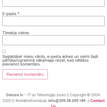
E-pasts
*
Tīmekļa vietne
Saglabājiet manu vārdu, e-pasta adresi un vietni šajā
pārlūkprogrammā nākamajai reizei, kad vēlēšos
pievienot komentāru.
Datuve.lv
– IT un Tehnoloģiju ziņas || Copyright © 2004-
2020 || Kontaktinformācija:
info@209.38.209.184 ||
Contact
Us