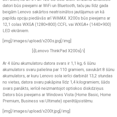
datori būs pieejami ar WiFi un Bluetooth, taču jau līdz gada
beigām Lenovo sakārtos neatrisinātos jautājumus un kā
papildu opciju piedāvās arī WiMAX. X200s būs pieejams ar
12,1 colas WXGA (1280×800) CCFL vai WXGA+ (1440×900)
LED ekrāniem.
[img]/images/upload/x200s.jpg[/img]
[i]Lenovo ThinkPad X200s[/i]
Ar 4 šūnu akumulatoru datora svars ir 1,1 kg, 6 šūnu
akumulators svaru palielina par 110 gramiem, savukārt 8 šūnu
akumulators, ar kuru Lenovo sola ierīci darbināt 13,2 stundas
no vietas, datora svaru pakāpina līdz 1,4 kilogramiem; šāds
svars panākts, ierīcē neizmantojot optiskos diskdziņus.
Dators būs pieejams ar Windows Vista (Home Basic, Home
Premium, Business vai Ultimate) operētājsistēmu.
[img]/images/upload/x200t.jpg[/img]