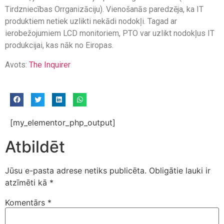
Tirdzniecības Orrganizāciju). Vienošanās paredzēja, ka IT
produktiem netiek uzlikti nekādi nodokļi. Tagad ar
ierobežojumiem LCD monitoriem, PTO var uzlikt nodokļus IT
produkcijai, kas nāk no Eiropas.
Avots:
The Inquirer
[my_elementor_php_output]
Atbildēt
Jūsu e-pasta adrese netiks publicēta.
Obligātie lauki ir
atzīmēti kā
*
Komentārs
*