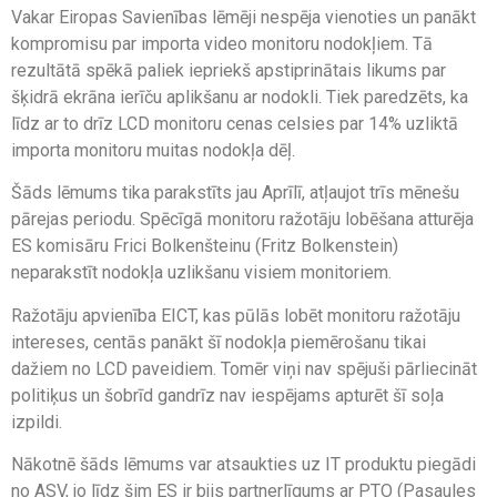
Vakar Eiropas Savienības lēmēji nespēja vienoties un panākt
kompromisu par importa video monitoru nodokļiem. Tā
rezultātā spēkā paliek iepriekš apstiprinātais likums par
šķidrā ekrāna ierīču aplikšanu ar nodokli. Tiek paredzēts, ka
līdz ar to drīz LCD monitoru cenas celsies par 14% uzliktā
importa monitoru muitas nodokļa dēļ.
Šāds lēmums tika parakstīts jau Aprīlī, atļaujot trīs mēnešu
pārejas periodu. Spēcīgā monitoru ražotāju lobēšana atturēja
ES komisāru Frici Bolkenšteinu (Fritz Bolkenstein)
neparakstīt nodokļa uzlikšanu visiem monitoriem.
Ražotāju apvienība EICT, kas pūlās lobēt monitoru ražotāju
intereses, centās panākt šī nodokļa piemērošanu tikai
dažiem no LCD paveidiem. Tomēr viņi nav spējuši pārliecināt
politiķus un šobrīd gandrīz nav iespējams apturēt šī soļa
izpildi.
Nākotnē šāds lēmums var atsaukties uz IT produktu piegādi
no ASV, jo līdz šim ES ir bjis partnerlīgums ar PTO (Pasaules