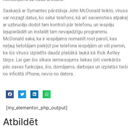
Saskaņā ar Symantec pārstāvja John McDonald teikto, vīruss
var nozagt datus, ko satur telefons, kā arī savienoties atpakaļ
ar uzbrucēju dodot tam kontroli pār telefonu, un iespēju
lejupielādēt un instalēt tam nevajadzīgu programmu.
McDonald saka, ka ir iespējams nomainīt root paroli, kas
neļauj lietotājam piekļūt pie telefona iespējām un vēl piemin,
ka šis vīruss izplatīts daudz plašākā laukā kā Rick Astley
tārps. Lai gan šis sīkais iemiesojums liekas ļoti vienkāršs
pēc savas funkcijas, šis, domājams, darbojas un izplatās tieši
no inficētā iPhone, nevis no datora.
[my_elementor_php_output]
Atbildēt