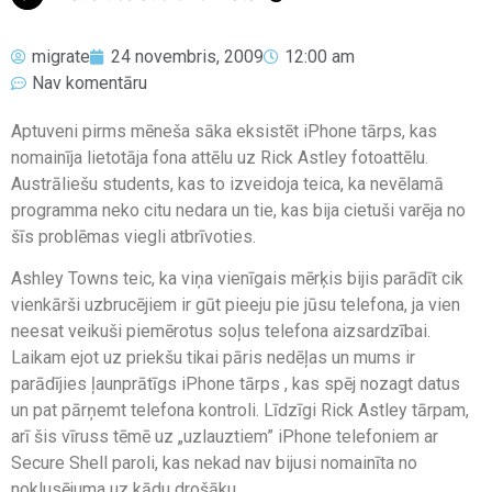
migrate
24 novembris, 2009
12:00 am
Nav komentāru
Aptuveni pirms mēneša sāka eksistēt iPhone tārps, kas
nomainīja lietotāja fona attēlu uz Rick Astley fotoattēlu.
Austrāliešu students, kas to izveidoja teica, ka nevēlamā
programma neko citu nedara un tie, kas bija cietuši varēja no
šīs problēmas viegli atbrīvoties.
Ashley Towns teic, ka viņa vienīgais mērķis bijis parādīt cik
vienkārši uzbrucējiem ir gūt pieeju pie jūsu telefona, ja vien
neesat veikuši piemērotus soļus telefona aizsardzībai.
Laikam ejot uz priekšu tikai pāris nedēļas un mums ir
parādījies ļaunprātīgs iPhone tārps , kas spēj nozagt datus
un pat pārņemt telefona kontroli. Līdzīgi Rick Astley tārpam,
arī šis vīruss tēmē uz „uzlauztiem” iPhone telefoniem ar
Secure Shell paroli, kas nekad nav bijusi nomainīta no
noklusējuma uz kādu drošāku.