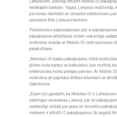
Lattelecom, sekmīgi attīstot Mobilā ID pakalpoj
lielākajām bankām. Tagad, Lietuvas iedzīvotāji, k
personas identitāti un izmantot elektronisko pa
operatora Bite Lietuva klientiem.
Palielinoties pieprasījumam pēc e-pakalpojumiem,
pakalpojuma attīstīšanā notiek veiksmīga sadarb
nodrošina iespēju ar Mobilo ID veikt personas i
parakstīšanu.
„Mobilais ID banku pakalpojumu sfērā nodrošina 
jālieto kodu kartes un kalkulatori, kas nozīmē, k
elektronisko kontu pieejas paroles. Ar Mobilo ID 
nodrošina arī papildus ērtības klientiem un droš
Gabriloviča.
„Esam ļoti gandarīti, ka Mobilas ID ir Lattelec
sekmīgas ieviešanas Lietuvā, par šo pakalpojumu
neatlaidīgi strādā pie jaunu un inovatīvu paka
mērķiem ir attīstīt IT pakalpojumus tik augstā līm