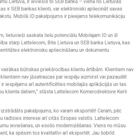
umu Lietuvā, ir ieviesis to SEB bankā – vienā no Lietuvas
as ir SEB bankas klienti, var elektroniski apliecināt savas
rakstu. Mobilā ID pakalpojums ir pieejams telekomunikāciju
 lietuvieši saskata lielu potenciālu Mobilajam ID un šī
ība starp Lattelecom, Bite Lietuva un SEB banka Lietuva, kas
dentitātes elektronisku apliecināšanu un dokumentu
vairākas būtiskas priekšrocības klientu ērtībām. Klientiem nav
a klientiem nav jāsatraucas par iespēju aizmirst vai pazaudēt
ir iespējams arī autentificēties mobilajās aplikācijās un tas
ību klienta datiem,” stāsta Lattelecom Komercdirektore Kerli
om izstrādāts pakalpojums, ko varam eksportēt! Ceram, pēc
 radīsies interese arī citās Eiropas valstīs. Lattelecom
lpojumu ieviešanas, un esošo modernizēšanas. Viens no mūsu
enī, ka spēsim tos kvalitatīvi arī eksportēt. Jau šobrīd