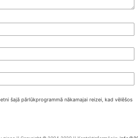
ietni šajā pārlūkprogrammā nākamajai reizei, kad vēlēšos