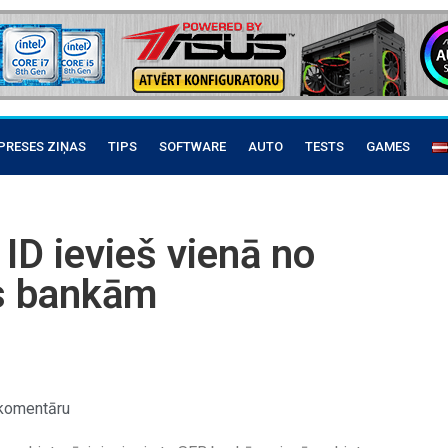
PRESES ZIŅAS
TIPS
SOFTWARE
AUTO
TESTS
GAMES
ID ievieš vienā no
as bankām
komentāru