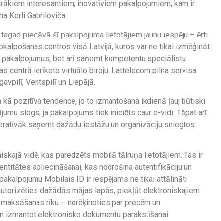
ākiem interesantiem, inovatīviem pakalpojumiem, kam ir
na Kerli Gabriloviča.
 tagad piedāvā šī pakalpojuma lietotājiem jaunu iespēju – ērti
kalpošanas centros visā Latvijā, kuros var ne tikai izmēģināt
 pakalpojumus, bet arī saņemt kompetentu speciālistu
as centrā ierīkoto virtuālo biroju. Lattelecom pilna servisa
avpilī, Ventspilī un Liepājā.
 kā pozitīva tendence, jo to izmantošana ikdienā ļauj būtiski
 slogs, ja pakalpojums tiek iniciēts caur e-vidi. Tāpat arī
peratīvāk saņemt dažādu iestāžu un organizāciju sniegtos
skajā vidē, kas paredzēts mobilā tālruņa lietotājiem. Tas ir
ntitātes apliecināšanai, kas nodrošina autentifikāciju un
pakalpojumu Mobilais ID ir iespējams ne tikai attālināti
o autorizēties dažādās mājas lapās, piekļūt elektroniskajiem
o maksāšanas rīku – norēķinoties par precēm un
un izmantot elektronisko dokumentu parakstīšanai.