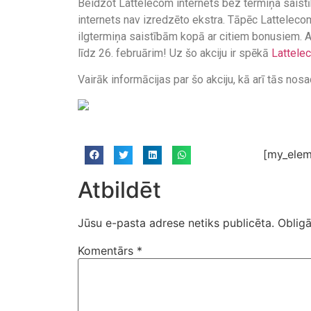
Beidzot Lattelecom internets bez termiņa saist
internets nav izredzēto ekstra. Tāpēc Lattelec
ilgtermiņa saistībām kopā ar citiem bonusiem. A
līdz 26. februārim! Uz šo akciju ir spēkā
Lattelec
Vairāk informācijas par šo akciju, kā arī tās nos
[my_elem
Atbildēt
Jūsu e-pasta adrese netiks publicēta.
Obligā
Komentārs
*