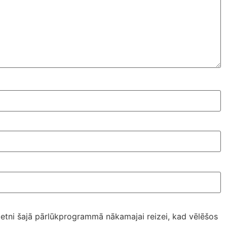
ietni šajā pārlūkprogrammā nākamajai reizei, kad vēlēšos