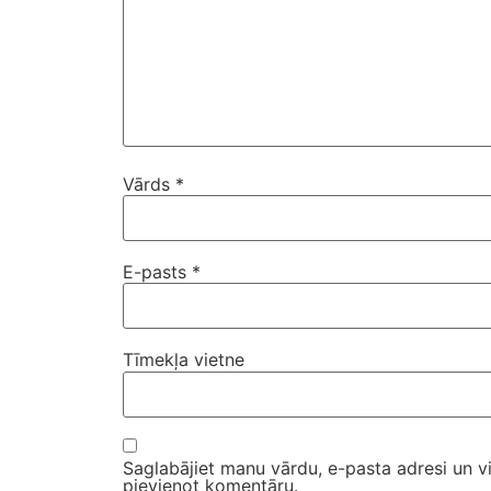
Vārds
*
E-pasts
*
Tīmekļa vietne
Saglabājiet manu vārdu, e-pasta adresi un v
pievienot komentāru.