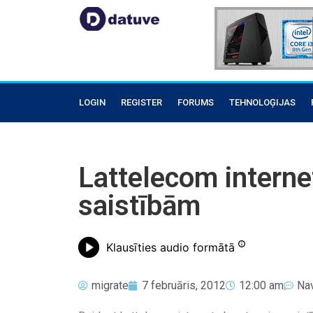
LOGIN
REGISTER
FORUMS
TEHNOLOĢIJAS
Lattelecom interne
saistībām
Klausīties audio formātā
migrate
7 februāris, 2012
12:00 am
Na