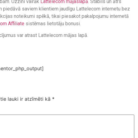
ībām. Uzzini vairāk
Lattelecom mājaslapā
. Stabils un ātrs
om piedāvā saviem klientiem jaudīgu Lattelecom internetu bez
kcijas noteikumi spēkā, tikai piesakot pakalpojumu internetā
om Affiliate
sistēmas lietotāju bonusi.
acījumus var atrast Lattelecom mājas lapā.
entor_php_output]
tie lauki ir atzīmēti kā
*