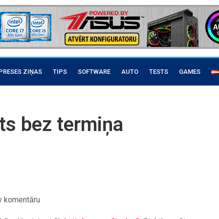
PRESES ZIŅAS
TIPS
SOFTWARE
AUTO
TESTS
GAMES
ts bez termiņa
v komentāru