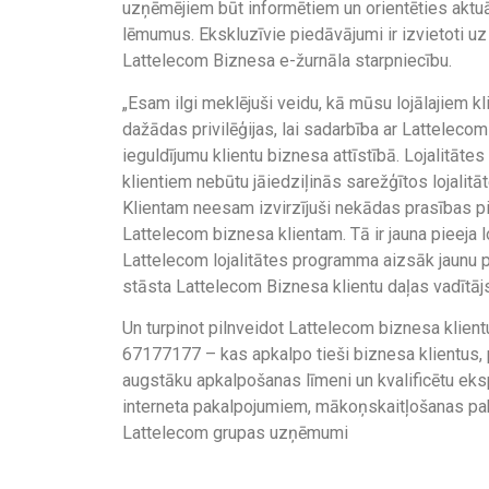
uzņēmējiem būt informētiem un orientēties akt
lēmumus. Ekskluzīvie piedāvājumi ir izvietoti uz 
Lattelecom Biznesa e-žurnāla starpniecību.
„Esam ilgi meklējuši veidu, kā mūsu lojālajiem k
dažādas privilēģijas, lai sadarbība ar Lattelecom 
ieguldījumu klientu biznesa attīstībā. Lojalitātes
klientiem nebūtu jāiedziļinās sarežģītos lojali
Klientam neesam izvirzījuši nekādas prasības p
Lattelecom biznesa klientam. Tā ir jauna pieeja l
Lattelecom lojalitātes programma aizsāk jaunu pi
stāsta Lattelecom Biznesa klientu daļas vadītā
Un turpinot pilnveidot Lattelecom biznesa klientu
67177177 – kas apkalpo tieši biznesa klientus, p
augstāku apkalpošanas līmeni un kvalificētu eksp
interneta pakalpojumiem, mākoņskaitļošanas paka
Lattelecom grupas uzņēmumi