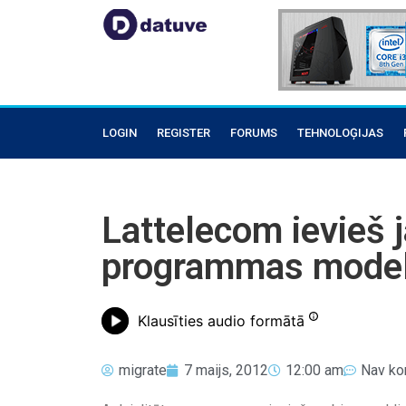
LOGIN
REGISTER
FORUMS
TEHNOLOĢIJAS
Lattelecom ievieš j
programmas modeli
Klausīties audio formātā
migrate
7 maijs, 2012
12:00 am
Nav ko