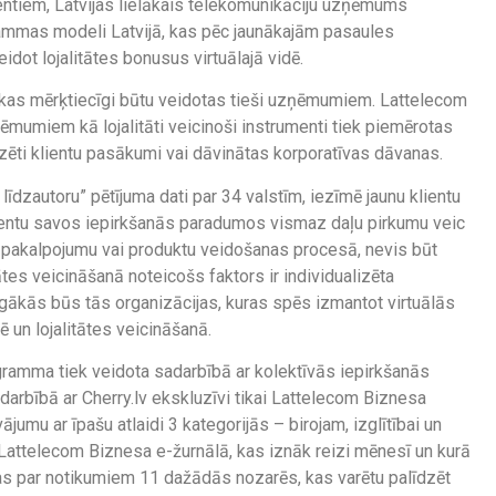
entiem, Latvijas lielākais telekomunikāciju uzņēmums
rammas modeli Latvijā, kas pēc jaunākajām pasaules
idot lojalitātes bonusus virtuālajā vidē.
s, kas mērķtiecīgi būtu veidotas tieši uzņēmumiem. Lattelecom
ņēmumiem kā lojalitāti veicinoši instrumenti tiek piemērotas
ēti klientu pasākumi vai dāvinātas korporatīvas dāvanas.
līdzautoru” pētījuma dati par 34 valstīm, iezīmē jaunu klientu
ientu savos iepirkšanās paradumos vismaz daļu pirkumu veic
ri” pakalpojumu vai produktu veidošanas procesā, nevis būt
itātes veicināšanā noteicošs faktors ir individualizēta
gākās būs tās organizācijas, kuras spēs izmantot virtuālās
 un lojalitātes veicināšanā.
ogramma tiek veidota sadarbībā ar kolektīvās iepirkšanās
adarbībā ar Cherry.lv ekskluzīvi tikai Lattelecom Biznesa
jumu ar īpašu atlaidi 3 kategorijās – birojam, izglītībai un
 Lattelecom Biznesa e-žurnālā, kas iznāk reizi mēnesī un kurā
s par notikumiem 11 dažādās nozarēs, kas varētu palīdzēt