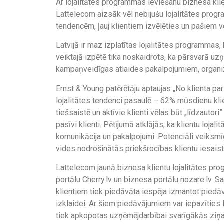
Ar lojalitātes programmas ieviešanu biznesa kli
Lattelecom aizsāk vēl nebijušu lojalitātes prog
tendencēm, ļauj klientiem izvēlēties un pašiem ve
Latvijā ir maz izplatītas lojalitātes programma
veiktajā izpētē tika noskaidrots, ka pārsvarā uz
kampaņveidīgas atlaides pakalpojumiem, organiz
Ernst & Young patērētāju aptaujas „No klienta par 
lojalitātes tendenci pasaulē – 62% mūsdienu kl
tiešsaistē un aktīvie klienti vēlas būt „līdzauto
pasīvi klienti. Pētījumā atklājās, ka klientu lojal
komunikācija un pakalpojumi. Potenciāli veiksmī
vides nodrošinātās priekšrocības klientu iesaistē
Lattelecom jaunā biznesa klientu lojalitātes pr
portālu Cherry.lv un biznesa portālu nozare.lv. S
klientiem tiek piedāvāta iespēja izmantot piedāvā
izklaidei. Ar šiem piedāvājumiem var iepazīties
tiek apkopotas uzņēmējdarbībai svarīgākās ziņa