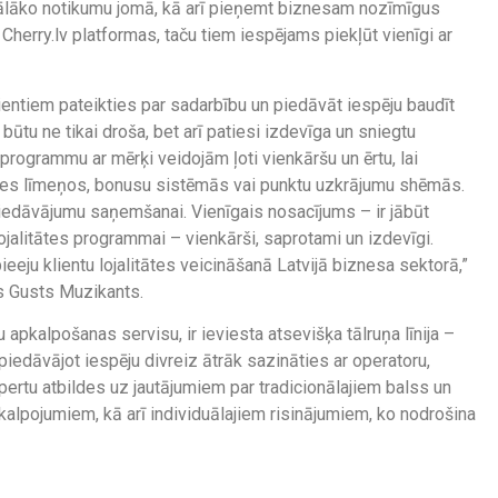
uālāko notikumu jomā, kā arī pieņemt biznesam nozīmīgus
Cherry.lv platformas, taču tiem iespējams piekļūt vienīgi ar
lientiem pateikties par sadarbību un piedāvāt iespēju baudīt
būtu ne tikai droša, bet arī patiesi izdevīga un sniegtu
 programmu ar mērķi veidojām ļoti vienkāršu un ērtu, lai
tātes līmeņos, bonusu sistēmās vai punktu uzkrājumu shēmās.
iedāvājumu saņemšanai. Vienīgais nosacījums – ir jābūt
ojalitātes programmai – vienkārši, saprotami un izdevīgi.
eeju klientu lojalitātes veicināšanā Latvijā biznesa sektorā,”
js Gusts Muzikants.
 apkalpošanas servisu, ir ieviesta atsevišķa tālruņa līnija –
iedāvājot iespēju divreiz ātrāk sazināties ar operatoru,
ertu atbildes uz jautājumiem par tradicionālajiem balss un
lpojumiem, kā arī individuālajiem risinājumiem, ko nodrošina