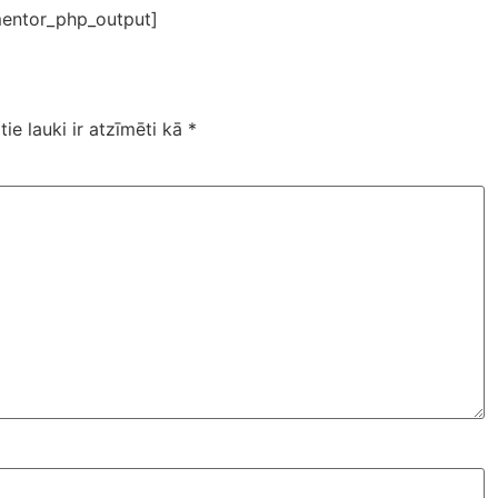
entor_php_output]
tie lauki ir atzīmēti kā
*