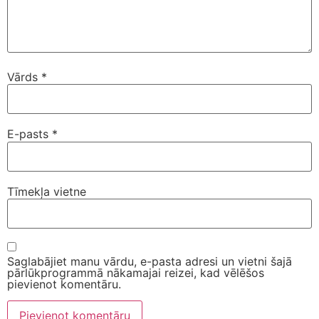
Vārds
*
E-pasts
*
Tīmekļa vietne
Saglabājiet manu vārdu, e-pasta adresi un vietni šajā
pārlūkprogrammā nākamajai reizei, kad vēlēšos
pievienot komentāru.