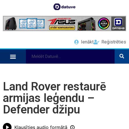
Ienākt
Reģistrēties
Land Rover restaurē
armijas leģendu –
Defender džipu
Klausīties audio formātā