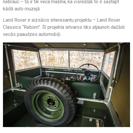
nebrauc – tā ir tik veca mašīna, ka visreālāk to ir sastapt
kādā auto muzejā.
Land Rover ir aizsācis interesantu projektu – Land Rover
Classics “Reborn”. Šī projekta ietvaros tiks atjaunoti dažādi
vecās paaudzes automobiļi.