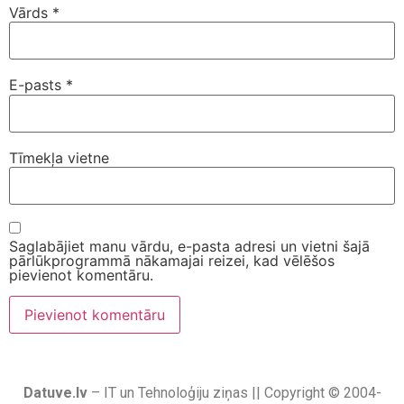
Vārds
*
E-pasts
*
Tīmekļa vietne
Saglabājiet manu vārdu, e-pasta adresi un vietni šajā
pārlūkprogrammā nākamajai reizei, kad vēlēšos
pievienot komentāru.
Datuve.lv
– IT un Tehnoloģiju ziņas || Copyright © 2004-