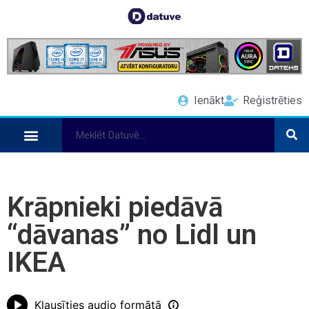
Ienākt
Reģistrēties
Krāpnieki piedāvā
“dāvanas” no Lidl un
IKEA
Klausīties audio formātā