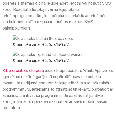
operētājsistēmas aicina lejupielādēt lietotni vai nosūtīt SMS
kodu. Rezultātā lietotājs vai nu lejupielādē
reklāmprogrammatūru, kas pārpludina iekārtu ar reklāmām,
vai tiek pierakstīts uz paaugstinātas maksas SMS
pakalpojumiem.
Krāpnieku ziņa. Avots: CERT.LV.
Krāpnieku lapa. Avots: CERT.LV.
Kiberdrošības eksperti
aicina krāpnieciskās WhatsApp ziņas
ignorēt un nekādā gadījumā nepārsūtīt savam kontaktu
lokam! Ja gadījumā esat tomēr lejupielādējis augstāk minēto
programmatūru, ieteicams to atinstalēt un iekārtu pārbaudīt ar
atjauninātu antivīrusa programmu. Ja esat nosūtījis SMS
kodu, ieteicams operatīvi sazināties ar savu mobilo sakaru
operatoru.