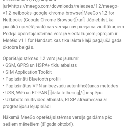
[url=https://meego.com/downloads/releases/1.2/meego-
v1.2-netbooks-google-chrome-browser]MeeGo v1.2 for
Netbooks (Google Chrome Browser)[/url]. Jāpiebilst, ka
jaunākā operētājsistēmas versija nav pieejama viedtālruņiem.
Pēdējā operētājsistēmas versija viedtālruņiem joprojām ir
MeeGo v1.1 for Handset, kas tika laista klajā pagājušā gada
oktobra beigās.
Operētājsistēmas 1.2 versijas jaunumi:
• GSM, GPRS un HSPA+ tīklu atbalsts
• SIM Application Toolkit
• Paplašināti Bluetooth profili
• Paplašinātas VPN un bezvadu autentificēšanas metodes
• USB, WiFi un BT-PAN [i]data tethering[/i] iespējas
• Uzlabots multivides atbalsts, RTSP straumēšana ar
progresējošu lejupielādi.
Nākamā MeeGo operētājsistēmas versija gaidāma pēc
sešiem mēnešiem (šī gada oktobrī).