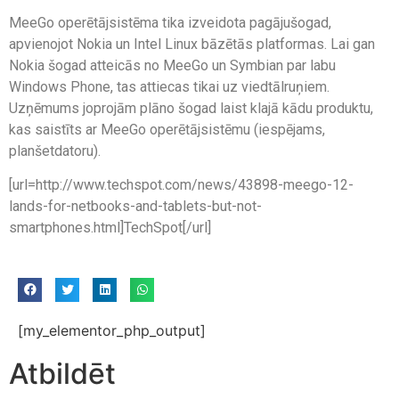
MeeGo operētājsistēma tika izveidota pagājušogad,
apvienojot Nokia un Intel Linux bāzētās platformas. Lai gan
Nokia šogad atteicās no MeeGo un Symbian par labu
Windows Phone, tas attiecas tikai uz viedtālruņiem.
Uzņēmums joprojām plāno šogad laist klajā kādu produktu,
kas saistīts ar MeeGo operētājsistēmu (iespējams,
planšetdatoru).
[url=http://www.techspot.com/news/43898-meego-12-
lands-for-netbooks-and-tablets-but-not-
smartphones.html]TechSpot[/url]
[my_elementor_php_output]
Atbildēt