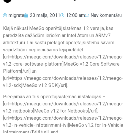
migrate
23 maijs, 2011
12:00 am
Nav komentāru
Klajā nākusi MeeGo operētājsistēmas 1.2 versija, kas
paredzēta dažādām ierīcēm ar Intel Atom un ARMv7
arhitektūru. Lai sāktu pielāgot operētājsistēmu savām
vajadzībām, nepieciešams lejupielādēt
[url=https://meego.com/downloads/releases/1.2/meego-
v1.2-core-software-platform]MeeGo v1.2 Core Software
Platform[/url] un
[url=https://meego.com/downloads/releases/1.2/meego-
v1.2-sdk]MeeGo v1.2 SDK[/url].
Pieejamas arī trīs operētājsistēmas instalācijas –
[url=https://meego.com/downloads/releases/1.2/meego-
v1.2-netbooks]MeeGo v1.2 for Netbooks[/url],
[url=https://meego.com/downloads/releases/1.2/meego-
v1.2-in-vehicle-infotainment-ivi]MeeGo v1.2 for In-Vehicle
Infotainment (IVI)[/url], and