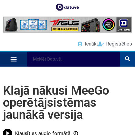
Ienākt
Reģistrēties
Klajā nākusi MeeGo
operētājsistēmas
jaunākā versija
Klausīties audio formātā