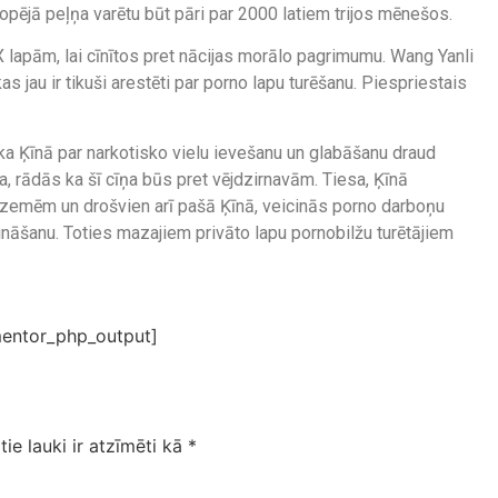
opējā peļņa varētu būt pāri par 2000 latiem trijos mēnešos.
X lapām, lai cīnītos pret nācijas morālo pagrimumu. Wang Yanli
s jau ir tikuši arestēti par porno lapu turēšanu. Piespriestais
a Ķīnā par narkotisko vielu ievešanu un glabāšanu draud
a, rādās ka šī cīņa būs pret vējdzirnavām. Tiesa, Ķīnā
ārzemēm un drošvien arī pašā Ķīnā, veicinās porno darboņu
pināšanu. Toties mazajiem privāto lapu pornobilžu turētājiem
entor_php_output]
tie lauki ir atzīmēti kā
*