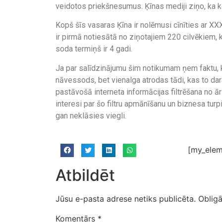
veidotos priekšnesumus. Ķīnas mediji ziņo, ka k
Kopš šīs vasaras Ķīna ir nolēmusi cīnīties ar XX
ir pirmā notiesātā no ziņotajiem 220 cilvēkiem, ka
soda termiņš ir 4 gadi.
Ja par salīdzinājumu šim notikumam ņem faktu, k
nāvessods, bet vienalga atrodas tādi, kas to dar
pastāvošā interneta informācijas filtrēšana no 
interesi par šo filtru apmānīšanu un biznesa tur
gan neklāsies viegli.
[my_elem
Atbildēt
Jūsu e-pasta adrese netiks publicēta.
Obligā
Komentārs
*