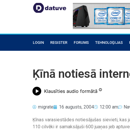
LOGIN
REGISTER
FORUMS
TEHNOLOĢIJAS
Ķīnā notiesā inter
Klausīties audio formātā
migrate
16 augusts, 2004
12:00 am
Na
Ķīnas varasiestādes notiesājušas sievieti, kas jau
110 cilvēki ir samaksājuši 600 juaņas jeb aptuven