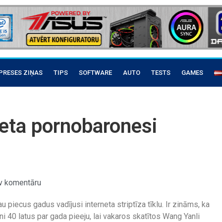
PRESES ZIŅAS
TIPS
SOFTWARE
AUTO
TESTS
GAMES
neta pornobaronesi
v komentāru
 piecus gadus vadījusi interneta striptīza tīklu. Ir zināms, ka
i 40 latus par gada pieeju, lai vakaros skatītos Wang Yanli