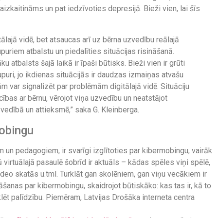
aizkaitināms un pat iedzīvoties depresijā. Bieži vien, lai šīs
ālajā vidē, bet atsaucas arī uz bērna uzvedību reālajā
upuriem atbalstu un piedalīties situācijas risināšanā.
 atbalsts šajā laikā ir īpaši būtisks. Bieži vien ir grūti
puri, jo ikdienas situācijās ir daudzas izmaiņas atvašu
m var signalizēt par problēmām digitālajā vidē. Situāciju
cības ar bērnu, vērojot viņa uzvedību un neatstājot
edībā un attieksmē,” saka G. Kleinberga.
mobingu
m un pedagogiem, ir svarīgi izglītoties par kibermobingu, vairāk
ū virtuālajā pasaulē šobrīd ir aktuāls – kādas spēles viņi spēlē,
deo skatās u.tml. Turklāt gan skolēniem, gan viņu vecākiem ir
āšanas par kibermobingu, skaidrojot būtiskāko: kas tas ir, kā to
eklēt palīdzību. Piemēram, Latvijas Drošāka interneta centra