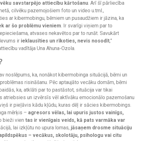
vēku savstarpējo attiecību kārtošanu
. Arī šī pārliecība
netā, cilvēku pazemojošiem foto un video u.tml.,
es ar kibermobingu, bērniem un pusaudžiem ir jāzina, ka
iek ar šo problēmu vieniem
. Ir svarīgi viņiem par to
s nepieciešama, atvases nekavētos par to runāt. Savukārt
zdevums ir
ieklausīties un rīkoties, nevis nosodīt
,”
ttiecību vadītāja Una Ahuna-Ozola.
?
v noslēpums, ka, nonākot kibermobinga situācijā, bērni un
problēmas risināšanu. Pēc aptaujāto vecāku domām, bērni
idās, ka, atklāti par to pastāstot, situācija var tikai
ājs atriebsies un izvērsīs vēl aktīvāku emocionālo pazemošanu
viņš ir pieļāvis kādu kļūdu, kuras dēļ ir sācies kibermobings.
inga mērķis –
agresors vēlas, lai upuris justos vainīgs,
jo bieži vien
tas ir vienīgais veids, kā pats varmāka var
ācijā, lai izkļūtu no upura lomas,
jāsaņem drosme situāciju
papildspēkus – vecākus, skolotāju, psihologu vai citu