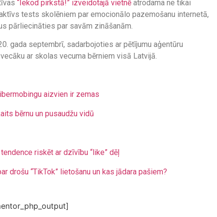
atīvas
“Iekod pirkstā!” izveidotajā vietnē
atrodama ne tikai
eraktīvs tests skolēniem par emocionālo pazemošanu internetā,
ļaus pārliecināties par savām zināšanām.
0. gada septembrī, sadarbojoties ar pētījumu aģentūru
00 vecāku ar skolas vecuma bērniem visā Latvijā.
kibermobingu aizvien ir zemas
aits bērnu un pusaudžu vidū
endence riskēt ar dzīvību “like” dēļ
ar drošu “TikTok” lietošanu un kas jādara pašiem?
entor_php_output]