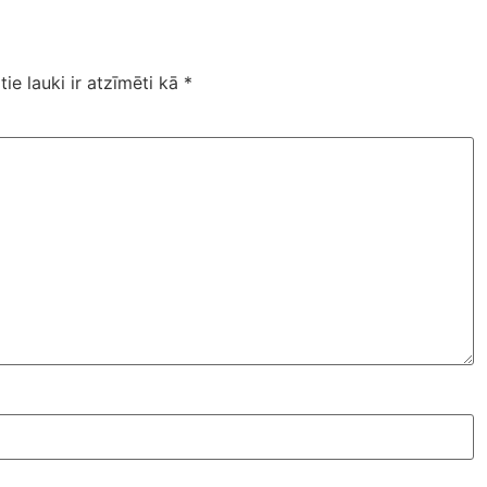
tie lauki ir atzīmēti kā
*