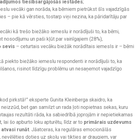
gadījumos tiesībsargājošās iestādes
;
eslu vecāki gan norāda, ka bērniem pietrūkst šīs vajadzīgās
es – pie kā vērsties, tostarp viņi nezina, ka pāridarītāju par
ecāki kā trešo biežāko iemeslu ir norādījuši to, ka bērni,
 nosodījumu un paši kļūt par vainīgajiem (28%);
o sevis
– ceturtais vecāku biežāk norādītais iemesls ir – bērni
ā piekto biežāko iemeslu respondenti ir norādījuši to, ka
 vilšanos, risinot līdzīgu problēmu un nesaņemot vajadzīgo
ekod pirkstā!” eksperte Gunita Kleinberga skaidro, ka
neizzūd, bet gan samilzt un rada ļoti nopietnas sekas, kuru
taujas rezultāti rāda, ka sabiedrībā joprojām ir nepietiekamas
 lai šo apburto loku apturētu, līdz ar to
primārais uzdevums
 atvasi runāt
. Jāatceras, ka regulāras emocionālās
nevēlēties doties uz skolu vai tikties ar draugiem, var