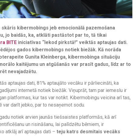
s skāris kibermobings jeb emocionālā pazemošana
, jo baidās, ka, atklāti pastāstot par to, tā tikai
ra BITE
iniciatīvas “Iekod pirkstā!” veiktās aptaujas dati.
a pēdējos gados kibermobings notiek biežāk. Kā norāda
oterapeite Gunita Kleinberga, kibermobinga situāciju
morālo kaitējumu un atgūšanās var prasīt gadus, līdz ar to
norēt nevajadzētu.
tās aptaujas dati, 81% aptaujāto vecāku ir pārliecināti, ka
ījumi internetā notiek biežāk. Viņuprāt, tam par iemeslu ir
platformas, kur tas var notikt. Kibermobingu veicina arī tas,
dē var darīt jebko, par to nesaņemot sodu.
 gadu notiek arvien jaunās tiešsaistes platformās, kā arī
ificēšanu un risināšanu, lai palīdzētu bērniem, ir
ko atklāj arī aptaujas dati –
teju katrs desmitais vecāks