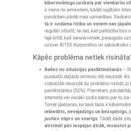
kibermobingu uzskata par vienkāršu cil
ir viens no iemesliem, kādēļ rupjībām inter
pievēršam pārāk maz uzmanības. Saskaroti
tā ir sodāma rīcība un viņiem nav jāpal
regulāri stāstīt, lai tad, kad palīdzība bū
tajā brīdī, kad saruna notiek, pieaugušo u
uzsver BITES Korporatīvo un sabiedrisko a
Kāpēc problēma netiek risināta
Bailes no situācijas pasliktināšanās
– Na
pusaudži dažādu iemeslu dēļ neuzsāk šīs 
visbiežāk neuzsāk šo problēmu risināt, jo ba
pasliktināties (52%). Piemēram, pāridarīt
internetā vai vecāki sodīs bērnu par to, ka 
Tomēr jāatceras, ka tieši tāds ir kibermob
iebiedēts, nevajadzīgs un bezspēcīgs
, 
justies stiprs un svarīgs
. Tādēļ šādā situ
atrisināt pēc iespējas ātrāk, iesaistot 