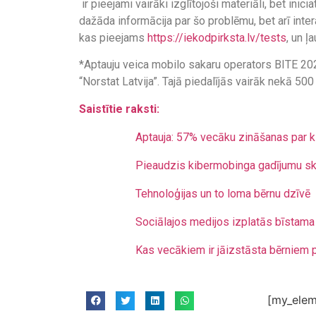
ir pieejami vairāki izglītojoši materiāli, bet inici
dažāda informācija par šo problēmu, bet arī int
kas pieejams
https://iekodpirksta.lv/tests
, un 
*Aptauju veica mobilo sakaru operators BITE 202
“Norstat Latvija”. Tajā piedalījās vairāk nekā 5
Saistītie raksti:
Aptauja: 57% vecāku zināšanas par 
Pieaudzis kibermobinga gadījumu sk
Tehnoloģijas un to loma bērnu dzīvē
Sociālajos medijos izplatās bīstama t
Kas vecākiem ir jāizstāsta bērniem p
[my_elem