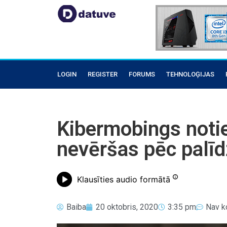
LOGIN
REGISTER
FORUMS
TEHNOLOĢIJAS
Kibermobings notie
nevēršas pēc palīd
Klausīties audio formātā
Baiba
20 oktobris, 2020
3:35 pm
Nav k