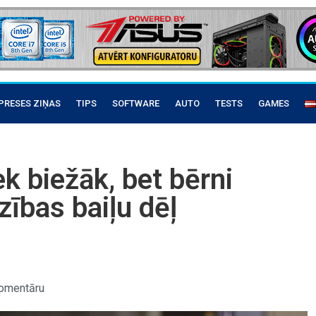
PRESES ZIŅAS
TIPS
SOFTWARE
AUTO
TESTS
GAMES
k biežāk, bet bērni
zības baiļu dēļ
omentāru