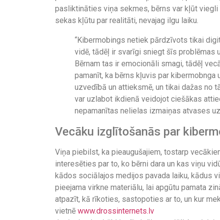
pasliktināties viņa sekmes, bērns var kļūt viegli 
sekas kļūtu par realitāti, nevajag ilgu laiku.
“Kibermobings netiek pārdzīvots tikai digit
vidē, tādēļ ir svarīgi sniegt šīs problēmas 
Bērnam tas ir emocionāli smagi, tādēļ vecāku
pamanīt, ka bērns kļuvis par kibermobnga u
uzvedībā un attieksmē, un tikai dažas no tā
var uzlabot ikdienā veidojot ciešākas attie
nepamanītas nelielas izmaiņas atvases uzv
Vecāku izglītošanās par kiber
Viņa piebilst, ka pieaugušajiem, tostarp vecākie
interesēties par to, ko bērni dara un kas viņu vid
kādos sociālajos medijos pavada laiku, kādus vi
pieejama virkne materiālu, lai apgūtu pamata zin
atpazīt, kā rīkoties, sastopoties ar to, un kur m
vietnē
www.drossinternets.lv