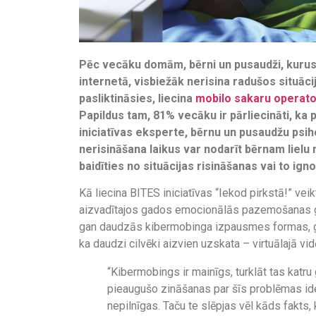
Pēc vecāku domām, bērni un pusaudži, kuru
internetā, visbiežāk nerisina radušos situāciju
pasliktināsies, liecina
mobilo sakaru operato
Papildus tam, 81% vecāku ir pārliecināti, k
iniciatīvas eksperte, bērnu un pusaudžu psih
nerisināšana laikus var nodarīt bērnam lielu 
baidīties no situācijas risināšanas vai to ig
Kā liecina BITES iniciatīvas “Iekod pirkstā!” veik
aizvadītajos gados emocionālās pazemošanas gad
gan daudzās kibermobinga izpausmes formas, gan 
ka daudzi cilvēki aizvien uzskata – virtuālajā vi
“Kibermobings ir mainīgs, turklāt tas katru
pieaugušo zināšanas par šīs problēmas ident
nepilnīgas. Taču te slēpjas vēl kāds fakts, 