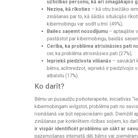
uzticības personu, kā arī smagākajos 
Neziņa, kā rīkoties
– kā otru biežāko iem
zināšanas par to, kā šādās situācijās rīkoti
kibermobingu var sodīt u.tml. (49%);
Bailes saņemt nosodījumu
– aptaujātie v
pastāstot par kibermobingu, baidās saņemt
Cerība, ka problēma atrisināsies pati n
cer, ka problēma atrisināsies pati (27%);
Iepriekš piedzīvota vilšanās
– savukārt k
bērns, acīmredzot, iepriekš ir piedzīvojis
atbalstu (17%).
Ko darīt?
Bērnu un pusaudžu psihoterapeite, iniciatīvas “I
kibermobingam ieilgstot, problēma pati no sevis 
risināšanā var būt nepieciešami gadi. Diemžēl ap
zināšanas par konkrētiem rīcības soļiem, ko darīt,
ir vispār identificēt problēmu un sākt ar savu
pazemošanas internetā dēļ, bērns var, piemēram, 