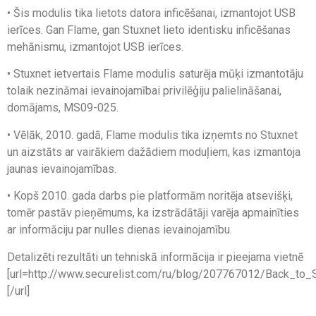
• Šis modulis tika lietots datora inficēšanai, izmantojot USB
ierīces. Gan Flame, gan Stuxnet lieto identisku inficēšanas
mehānismu, izmantojot USB ierīces.
• Stuxnet ietvertais Flame modulis saturēja mūķi izmantotāju
tolaik nezināmai ievainojamībai privilēģiju palielināšanai,
domājams, MS09-025.
• Vēlāk, 2010. gadā, Flame modulis tika izņemts no Stuxnet
un aizstāts ar vairākiem dažādiem moduļiem, kas izmantoja
jaunas ievainojamības.
• Kopš 2010. gada darbs pie platformām noritēja atsevišķi,
tomēr pastāv pieņēmums, ka izstrādātāji varēja apmainīties
ar informāciju par nulles dienas ievainojamību.
Detalizēti rezultāti un tehniskā informācija ir pieejama vietnē
[url=http://www.securelist.com/ru/blog/207767012/Back_t
[/url]