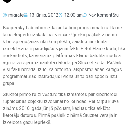
migrate
13 jūnijs, 2012
12:00 am
Nav komentāru
Kaspersky Lab informē, ka ar kaitīgo programmatūru Flame,
kuru eksperti uzskata par vissarežģītāko pašlaik zināmo
kiberspiegošanas rīku komplektu, saistītā incidenta
izmeklēšanā ir parādījušies jauni fakti. Pētot Flame kodu, tika
noskaidrots, ka viena uz platformas Flame balstīta moduļa
agrīnā versija ir izmantota datortārpa Stuxnet kodā. Pašlaik
visi fakti norāda uz to, ka noteiktā laikposmā abas kaitīgās
programmatūras izstrādājusi viena un tā pati speciālistu
grupa.
Stuxnet pirmo reizi vēsturē tika izmantots par kiberieroci
rūpniecības objektu izvešanai no ierindas. Par tārpu kļuva
zināms 2010. gada jūnijā pēc tam, kad tas tika atklāts
lietotāju datoros. Pirmā pašlaik zināmā Stuxnet versija ir
izveidota gadu iepriekš.