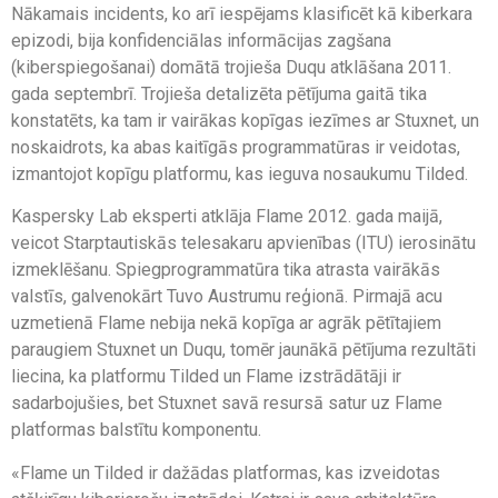
Nākamais incidents, ko arī iespējams klasificēt kā kiberkara
epizodi, bija konfidenciālas informācijas zagšana
(kiberspiegošanai) domātā trojieša Duqu atklāšana 2011.
gada septembrī. Trojieša detalizēta pētījuma gaitā tika
konstatēts, ka tam ir vairākas kopīgas iezīmes ar Stuxnet, un
noskaidrots, ka abas kaitīgās programmatūras ir veidotas,
izmantojot kopīgu platformu, kas ieguva nosaukumu Tilded.
Kaspersky Lab eksperti atklāja Flame 2012. gada maijā,
veicot Starptautiskās telesakaru apvienības (ITU) ierosinātu
izmeklēšanu. Spiegprogrammatūra tika atrasta vairākās
valstīs, galvenokārt Tuvo Austrumu reģionā. Pirmajā acu
uzmetienā Flame nebija nekā kopīga ar agrāk pētītajiem
paraugiem Stuxnet un Duqu, tomēr jaunākā pētījuma rezultāti
liecina, ka platformu Tilded un Flame izstrādātāji ir
sadarbojušies, bet Stuxnet savā resursā satur uz Flame
platformas balstītu komponentu.
«Flame un Tilded ir dažādas platformas, kas izveidotas