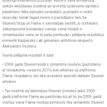
atšķirīgu kiberieroču izstrādei. Katrai ir sava arhitektūra,
unikāli iekļūšanas sistēmā un izvirzītā uzdevuma izpildes
paņēmieni. Mēs joprojām uzskatām, ja projekti ir veikti
atsevišķi, tomēr tagad mums ir pierādījums tam, ka
Stuxnet/Duqu un Flame ir savstarpēji saistīti, jo izstrādes
sākumposmā komandas vismaz vienā modulī ir
izmantojušas vienu un to pašu pirmkodu,» pētījuma rezultātus
komentē Kaspersky Lab galvenais antivīrusu eksperts
Aleksandrs Gostevs.
Īsumā pētījuma rezultāti ir šādi:
• 2009. gada Stuxnet kodā ir izmantots modulis (pazīstams
ar nosaukumu «resurss 207»), kas attiecas uz platformu
Flame. Iespējams, tas tika izveidots speciāli darbam Stuxnet
ietvaros.
• Tas nozīmē, ka datortārpa Stuxnet izveides laikā 2009.
gadā platforma Flame jau pastāvēja, kā arī to, ka 2009. gadā
vismaz viena Flame moduļa pirmkods tika izmantots Stuxnet.