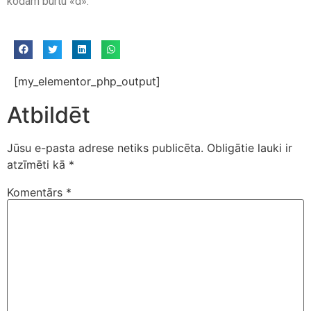
kodam burtu «d».
[my_elementor_php_output]
Atbildēt
Jūsu e-pasta adrese netiks publicēta.
Obligātie lauki ir
atzīmēti kā
*
Komentārs
*