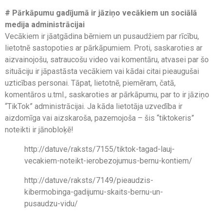
# Pārkāpumu gadījumā ir jāziņo vecākiem un sociālā
medija administrācijai
Vecākiem ir jāatgādina bērniem un pusaudžiem par rīcību,
lietotnē sastopoties ar pārkāpumiem. Proti, saskaroties ar
aizvainojošu, satraucošu video vai komentāru, atvasei par šo
situāciju ir jāpastāsta vecākiem vai kādai citai pieaugušai
uzticības personai. Tāpat, lietotnē, piemēram, čatā,
komentāros u.tml., saskaroties ar pārkāpumu, par to ir jāziņo
“TikTok” administrācijai. Ja kāda lietotāja uzvedība ir
aizdomīga vai aizskaroša, pazemojoša – šis “tiktokeris”
noteikti ir jānobloķē!
http://datuve/raksts/7155/tiktok-tagad-lauj-
vecakiem-noteikt-ierobezojumus-bernu-kontiem/
http://datuve/raksts/7149/pieaudzis-
kibermobinga-gadijumu-skaits-bernu-un-
pusaudzu-vidu/