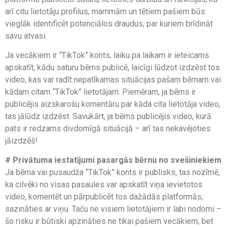
arī citu lietotāju profilus, mammām un tētiem pašiem būs
vieglāk identificēt potenciālos draudus, par kuriem brīdināt
savu atvasi.
Ja vecākiem ir “TikTok” konts, laiku pa laikam ir ieteicams
apskatīt, kādu saturu bērns publicē, laicīgi lūdzot izdzēst tos
video, kas var radīt nepatīkamas situācijas pašam bērnam vai
kādam citam “TikTok” lietotājam. Piemēram, ja bērns ir
publicējis aizskarošu komentāru par kāda cita lietotāja video,
tas jālūdz izdzēst. Savukārt, ja bērns publicējis video, kurā
pats ir redzams divdomīgā situācijā – arī tas nekavējoties
jāizdzēš!
# Privātuma iestatījumi pasargās bērnu no svešiniekiem
Ja bērna vai pusaudža “TikTok” konts ir publisks, tas nozīmē,
ka cilvēki no visas pasaules var apskatīt viņa ievietotos
video, komentēt un pārpublicēt tos dažādās platformās,
sazināties ar viņu. Taču ne visiem lietotājiem ir labi nodomi –
šo risku ir būtiski apzināties ne tikai pašiem vecākiem, bet