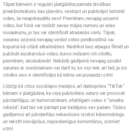
Tāpat bērniem ir regulāri jāatgādina pamata drošības
priekšnoteikumi, kas jāievēro, veidojot un publicējot lietotnē
video, lai neapdraudētu sevi! Piemēram, nevajag uzņemt
video, kur fonā var redzēt savas mājas numuru un ielas
nosaukumu, jo tas var identificēt atrašanās vietu. Tāpat,
vasaras sezonā nevajag veidot video peldkostīmā vai
kopumā kā citādi atkailināties. Nedrīkst bez atļaujas filmēt un
publicēt aizskarošus video, kuros redzami citi cilvēki,
piemēram, skolasbiedri. Nekādā gadījumā nevajag uzsākt
sarunas ar svešiniekiem vai darīt to, ko viņi liek, arī tad, ja šis
cilvēks sevi ir identificējis kā bērnu vai pusaudzi u.tml.
Līdzīgi kā citos sociālajos medijos, arī darbojoties “TikTok”
bērnam ir jāatgādina, ka viņa publicētais saturs var provocēt
pāridarītājus, un humoristiskam, efektīgam video ir “smalka
robeža”, kad tas var pārtapt par kaitējumu sev pašam. Tādos
gadījumos arī pāridarītājs nekavēsies izvērst kibermobingu
un rakstīt nievājošus, nepiedienīgus komentārus, izsmiet
u.tml.