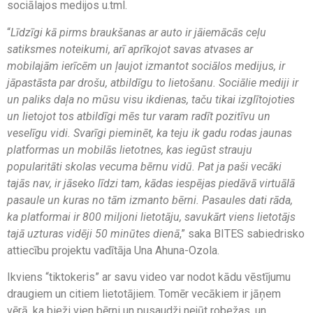
sociālajos medijos u.tml.
“
Līdzīgi kā pirms braukšanas ar auto ir jāiemācās ceļu
satiksmes noteikumi, arī aprīkojot savas atvases ar
mobilajām ierīcēm un ļaujot izmantot sociālos medijus, ir
jāpastāsta par drošu, atbildīgu to lietošanu. Sociālie mediji ir
un paliks daļa no mūsu visu ikdienas, taču tikai izglītojoties
un lietojot tos atbildīgi mēs tur varam radīt pozitīvu un
veselīgu vidi. Svarīgi pieminēt, ka teju ik gadu rodas jaunas
platformas un mobilās lietotnes, kas iegūst strauju
popularitāti skolas vecuma bērnu vidū. Pat ja paši vecāki
tajās nav, ir jāseko līdzi tam, kādas iespējas piedāvā virtuālā
pasaule un kuras no tām izmanto bērni. Pasaules dati rāda,
ka platformai ir 800 miljoni lietotāju, savukārt viens lietotājs
tajā uzturas vidēji 50 minūtes dienā
,” saka BITES sabiedrisko
attiecību projektu vadītāja Una Ahuna-Ozola.
Ikviens “tiktokeris” ar savu video var nodot kādu vēstījumu
draugiem un citiem lietotājiem. Tomēr vecākiem ir jāņem
vērā, ka bieži vien bērni un pusaudži nejūt robežas, un,