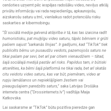
cenšoties uzņemt pēc iespējas radošāku video, neviļus atklāj
privātu informāciju vai rada nepiedienīgu, apkaunojošu,
aizskarošu saturu u.tml., vienlaikus radot potenciālu risku
saskarties ar kibermobingu.
“
Šī sociālā medija galvenā atšķirība ir tā, kas tas izaicina radīt
humoristisku, pat muļķīgu video saturu, tāpēc bērniem ir grūti
pašiem sajust “sarkanās līnijas”. Ir gadījumi, kad “TikTok” tiek
publicēts bērnu un pusaudžu veidots, pazemojošs saturs ne
tikai pašam par sevi, bet arī par citiem vienaudžiem – tātad,
šajā sociālajā medijā pastāv arī risks. Papildus tam, ir būtiski
atcerēties, ka bērni šajā platformā ne tikai rada, bet arī skatās
citu veidotu video saturu, kas var būt, piemēram, video ar
rupju lamāšanos un nepieklājīgiem žestiem vai
pieaugušajiem paredzēts saturs
,” saka Latvijas Drošāka
interneta centra (“Drossinternets.lv”) vadītāja Maija
Katkovska.
Lai saskarsme ar “TikTok” būtu pozitīva pieredze gan