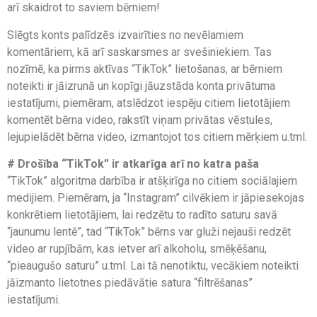
arī skaidrot to saviem bērniem!
Slēgts konts palīdzēs izvairīties no nevēlamiem
komentāriem, kā arī saskarsmes ar svešiniekiem. Tas
nozīmē, ka pirms aktīvas “TikTok” lietošanas, ar bērniem
noteikti ir jāizrunā un kopīgi jāuzstāda konta privātuma
iestatījumi, piemēram, atslēdzot iespēju citiem lietotājiem
komentēt bērna video, rakstīt viņam privātas vēstules,
lejupielādēt bērna video, izmantojot tos citiem mērķiem u.tml.
# Drošība “TikTok” ir atkarīga arī no katra paša
“TikTok” algoritma darbība ir atšķirīga no citiem sociālajiem
medijiem. Piemēram, ja “Instagram” cilvēkiem ir jāpiesekojas
konkrētiem lietotājiem, lai redzētu to radīto saturu savā
“jaunumu lentē”, tad “TikTok” bērns var gluži nejauši redzēt
video ar rupjībām, kas ietver arī alkoholu, smēķēšanu,
“pieaugušo saturu” u.tml. Lai tā nenotiktu, vecākiem noteikti
jāizmanto lietotnes piedāvātie satura “filtrēšanas”
iestatījumi.