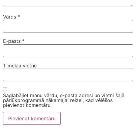
Vārds
*
E-pasts
*
Tīmekļa vietne
Saglabājiet manu vārdu, e-pasta adresi un vietni šajā
pārlūkprogrammā nākamajai reizei, kad vēlēšos
pievienot komentāru.