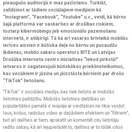
pieaugušo auditorijā ir maz pazīstams. Turklāt,
salīdzinot ar tādiem sociālajiem medijiem kā
“Instagram”, “Facebook”, “Youtube” u.c., veidi, kā bērns
šajā platformā var saskarties ar drošības riskiem,
tostarp kibermobingu jeb emocionālo pazemošanu
internetā, ir atšķirīgi. Tā kā arī vasaras brīvlaikā mobilās
ierīces aizvien ir būtiska daļa no bērnu un pusaudžu
ikdienas, mobilo sakaru operators BITE un Latvijas
Drošāka interneta centrs iniciatīvas “Iekod pirkstā!”
ietvaros ir sagatavojuši būtiskākos priekšnoteikumus,
kas vecākiem ir jāzina un jāizstāsta bērniem par drošu
“TikTok” lietošanu.
“TikTok” ir sociālais medijs, kas tiek lietots ar mobilās
lietotnes palīdzību. Mobilās lietotnes darbības un
popularitātes pamatā ir iespēja ar viedtālruni ne tikai veidot
īsus, košus, radošus video ar dažādiem efektiem un “filtriem”,
bet arī dalīties ar tiem, apskatīt un komentēt citu lietotāju
radīto saturu, kā arī lejupielādēt to, dalīties ar to tālāk citos