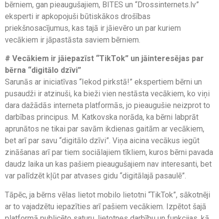
bērniem, gan pieaugušajiem, BITES un “Drossinternets.lv”
eksperti ir apkopojuši būtiskākos drošības
priekšnosacījumus, kas tajā ir jāievēro un par kuriem
vecākiem ir jāpastāsta saviem bērniem.
# Vecākiem ir jāiepazīst “TikTok” un jāinteresējas par
bērna “digitālo dzīvi”
Sarunās ar iniciatīvas “Iekod pirkstā!” ekspertiem bērni un
pusaudži ir atzinuši, ka bieži vien nestāsta vecākiem, ko viņi
dara dažādās interneta platformās, jo pieaugušie neizprot to
darbības principus. M. Katkovska norāda, ka bērni labprāt
aprunātos ne tikai par savām ikdienas gaitām ar vecākiem,
bet arī par savu “digitālo dzīvi”. Viņa aicina vecākus iegūt
zināšanas arī par tiem sociālajiem tīkliem, kuros bērni pavada
daudz laika un kas pašiem pieaugušajiem nav interesanti, bet
var palīdzēt kļūt par atvases gidu “digitālajā pasaulē”.
Tāpēc, ja bērns vēlas lietot mobilo lietotni “TikTok”, sākotnēji
ar to vajadzētu iepazīties arī pašiem vecākiem. Izpētot šajā
platformā publicēto saturu, lietotnes darbību un funkcijas, kā