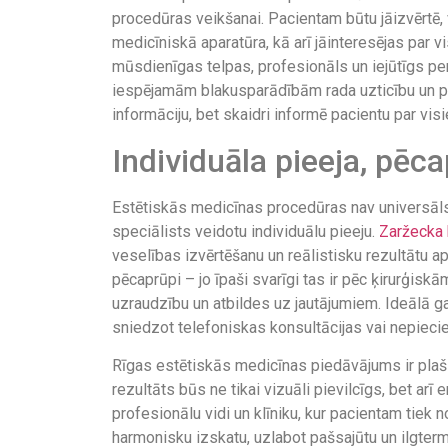
procedūras veikšanai. Pacientam būtu jāizvērtē, v
medicīniskā aparatūra, kā arī jāinteresējas par v
mūsdienīgas telpas, profesionāls un iejūtīgs pe
iespējamām blakusparādībām rada uzticību un pa
informāciju, bet skaidri informē pacientu par vi
Individuāla pieeja, pēc
Estētiskās medicīnas procedūras nav universāls r
speciālists veidotu individuālu pieeju.
Zaržecka 
veselības izvērtēšanu un reālistisku rezultātu a
pēcaprūpi – jo īpaši svarīgi tas ir pēc ķirurģisk
uzraudzību un atbildes uz jautājumiem. Ideālā ga
sniedzot telefoniskas konsultācijas vai nepiec
Rīgas estētiskās medicīnas piedāvājums ir plašs
rezultāts būs ne tikai vizuāli pievilcīgs, bet arī
profesionālu vidi un klīniku, kur pacientam tiek
harmonisku izskatu, uzlabot pašsajūtu un ilgterm