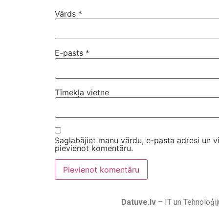
Vārds
*
E-pasts
*
Tīmekļa vietne
Saglabājiet manu vārdu, e-pasta adresi un v
pievienot komentāru.
Datuve.lv
– IT un Tehnoloģij