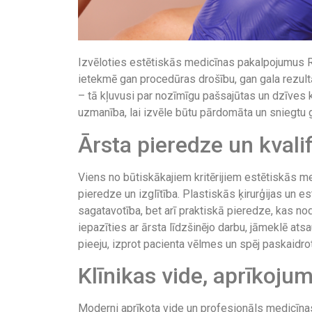
Izvēloties estētiskās medicīnas pakalpojumus Rī
ietekmē gan procedūras drošību, gan gala rezultā
– tā kļuvusi par nozīmīgu pašsajūtas un dzīves 
uzmanība, lai izvēle būtu pārdomāta un sniegtu ga
Ārsta pieredze un kvalif
Viens no būtiskākajiem kritērijiem estētiskās m
pieredze un izglītība. Plastiskās ķirurģijas un e
sagatavotība, bet arī praktiskā pieredze, kas nod
iepazīties ar ārsta līdzšinējo darbu, jāmeklē at
pieeju, izprot pacienta vēlmes un spēj paskaidro
Klīnikas vide, aprīkoju
Moderni aprīkota vide un profesionāls medicīnas