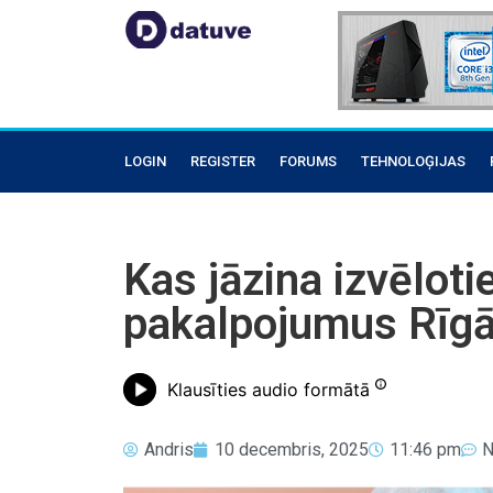
LOGIN
REGISTER
FORUMS
TEHNOLOĢIJAS
Kas jāzina izvēlot
pakalpojumus Rīg
Klausīties audio formātā
Andris
10 decembris, 2025
11:46 pm
N