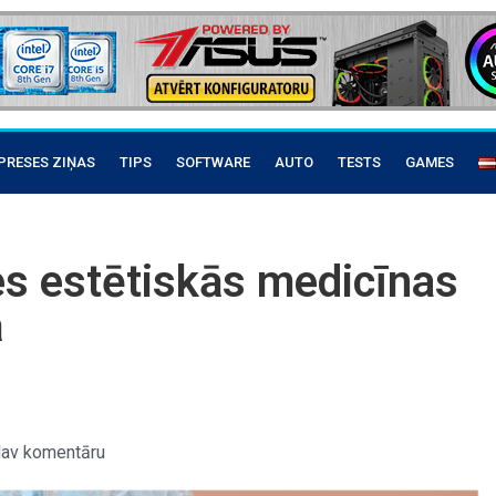
PRESES ZIŅAS
TIPS
SOFTWARE
AUTO
TESTS
GAMES
ies estētiskās medicīnas
ā
av komentāru