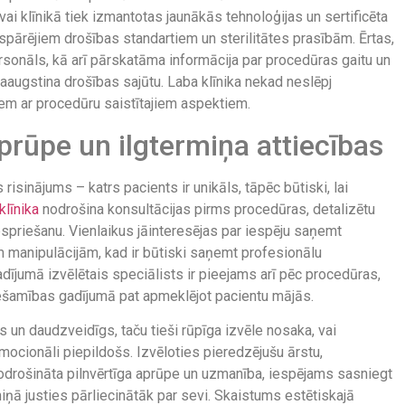
ai klīnikā tiek izmantotas jaunākās tehnoloģijas un sertificēta
ispārējiem drošības standartiem un sterilitātes prasībām. Ērtas,
rsonāls, kā arī pārskatāma informācija par procedūras gaitu un
augstina drošības sajūtu. Laba klīnika nekad neslēpj
siem ar procedūru saistītajiem aspektiem.
aprūpe un ilgtermiņa attiecības
isinājums – katrs pacients ir unikāls, tāpēc būtiski, lai
klīnika
nodrošina konsultācijas pirms procedūras, detalizētu
pspriešanu. Vienlaikus jāinteresējas par iespēju saņemt
ām manipulācijām, kad ir būtiski saņemt profesionālu
dījumā izvēlētais speciālists ir pieejams arī pēc procedūras,
iešamības gadījumā pat apmeklējot pacientu mājās.
 un daudzveidīgs, taču tieši rūpīga izvēle nosaka, vai
 emocionāli piepildošs. Izvēloties pieredzējušu ārstu,
 nodrošināta pilnvērtīga aprūpe un uzmanība, iespējams sasniegt
iņā justies pārliecinātāk par sevi. Skaistums estētiskajā