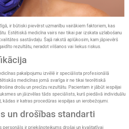
gā, ir būtiski pievērst uzmanību vairākiem faktoriem, kas
tu. Estētiskā medicīna vairs nav tikai par izskata uzlabošanu
kvalitātes sastāvdaļu. Šajā rakstā aplūkosim, kam jāpievērš
idīto rezultātu, neradot vilšanos vai liekus riskus.
ikācija
edicīnas pakalpojumu izvēlē ir speciālista profesionālā
stētiskās medicīnas jomā svarīga ir ne tikai teorētiskā
rošina drošu un precīzu rezultātu. Pacientam ir jābūt iespējai
sauksmes un jāizvēlas tāds speciālists, kurš piedāvā individuālu
t, kādas ir katras procedūras iespējas un ierobežojumi.
ms un drošības standarti
 personāls ir priekšnoteikums drošai un kvalitatīvai