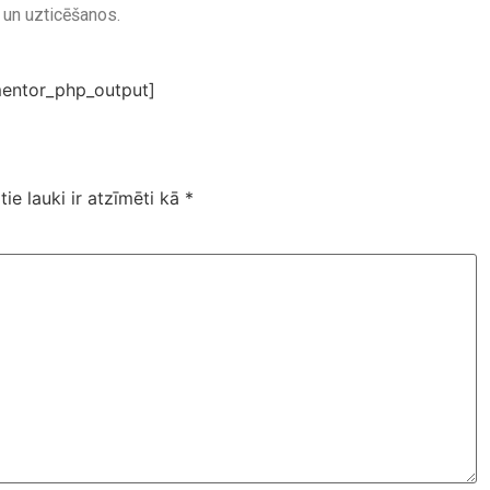
u un uzticēšanos.
entor_php_output]
tie lauki ir atzīmēti kā
*