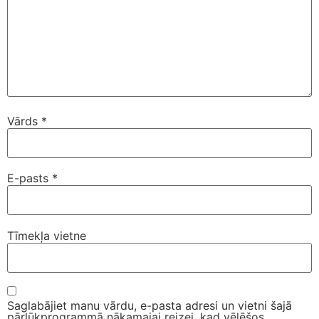
Vārds
*
E-pasts
*
Tīmekļa vietne
Saglabājiet manu vārdu, e-pasta adresi un vietni šajā
pārlūkprogrammā nākamajai reizei, kad vēlēšos