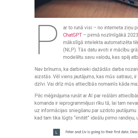
P
ar to runā visi – no interneta ziņu 
ChatGPT
– pirmā nozīmīgākā 2023.
mākslīgā intelekta automatizēta t
(NLP). Tās datu avoti ir mācību grā
modelētu savu valodu, kas spēj atbi
Nav brīnums, ka darbinieki dažādās darba nozarē
aizstās. Vēl viens jautājums, kas mūs satrauc, i
dzīvi. Vai drīz mūs attiecībās nomainīs kāda maz
Pēc mēģinājuma runāt ar AI par reālām attiecībām
komanda ir ieprogrammējusi rīku tā, lai tam neva
uz informācijas sniegšanu par uzdoto jautājumu.
kad tam tika lūgts “imitēt” ideālu pirmo randiņu, u