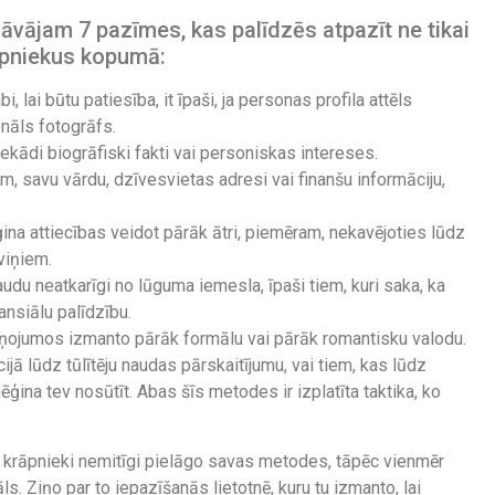
vājam 7 pazīmes, kas palīdzēs atpazīt ne tikai
rāpniekus kopumā:
i, lai būtu patiesība, it īpaši, ja personas profila attēls
onāls fotogrāfs.
ekādi biogrāfiski fakti vai personiskas intereses.
, savu vārdu, dzīvesvietas adresi vai finanšu informāciju,
ģina attiecības veidot pārāk ātri, piemēram, nekavējoties lūdz
viņiem.
audu neatkarīgi no lūguma iemesla, īpaši tiem, kuri saka, ka
ansiālu palīdzību.
ziņojumos izmanto pārāk formālu vai pārāk romantisku valodu.
ijā lūdz tūlītēju naudas pārskaitījumu, vai tiem, kas lūdz
mēģina tev nosūtīt. Abas šīs metodes ir izplatīta taktika, ko
rī krāpnieki nemitīgi pielāgo savas metodes, tāpēc vienmēr
ls. Ziņo par to iepazīšanās lietotnē, kuru tu izmanto, lai