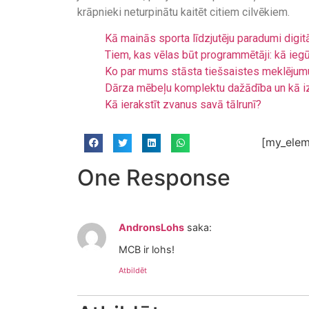
krāpnieki neturpinātu kaitēt citiem cilvēkiem.
Kā mainās sporta līdzjutēju paradumi digit
Tiem, kas vēlas būt programmētāji: kā ieg
Ko par mums stāsta tiešsaistes meklējum
Dārza mēbeļu komplektu dažādība un kā i
Kā ierakstīt zvanus savā tālrunī?
[my_elem
One Response
AndronsLohs
saka:
MCB ir lohs!
Atbildēt