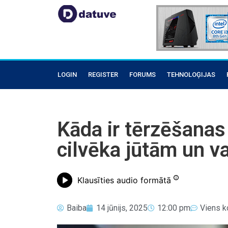
LOGIN
REGISTER
FORUMS
TEHNOLOĢIJAS
Kāda ir tērzēšanas
cilvēka jūtām un va
Klausīties audio formātā
Baiba
14 jūnijs, 2025
12:00 pm
Viens 