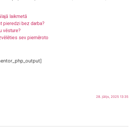
ālajā laikmetā
ūt pieredzi bez darba?
u vēsture?
zvēlēties sev piemēroto
entor_php_output]
28. jūlijs, 2025 13:35