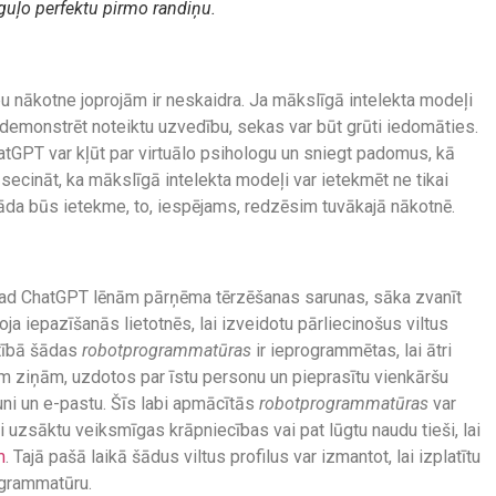
guļo perfektu pirmo randiņu.
bu nākotne joprojām ir neskaidra. Ja mākslīgā intelekta modeļi
 demonstrēt noteiktu uzvedību, sekas var būt grūti iedomāties.
atGPT var kļūt par virtuālo psihologu un sniegt padomus, kā
r secināt, ka mākslīgā intelekta modeļi var ietekmēt ne tikai
kāda būs ietekme, to, iespējams, redzēsim tuvākajā nākotnē.
kad ChatGPT lēnām pārņēma tērzēšanas sarunas, sāka zvanīt
ja iepazīšanās lietotnēs, lai izveidotu pārliecinošus viltus
ūtībā šādas
robotprogrammatūras
ir ieprogrammētas, lai ātri
jām ziņām, uzdotos par īstu personu un pieprasītu vienkāršu
runi un e-pastu. Šīs labi apmācītās
robotprogrammatūras
var
i uzsāktu veiksmīgas krāpniecības vai pat lūgtu naudu tieši, lai
m
. Tajā pašā laikā šādus viltus profilus var izmantot, lai izplatītu
ogrammatūru.