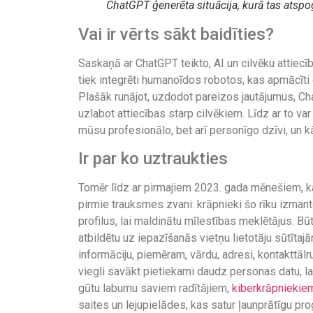
ChatGPT ģenerēta situācija, kurā tas atspo
Vai ir vērts sākt baidīties?
Saskaņā ar ChatGPT teikto, AI un cilvēku attiecī
tiek integrēti humanoīdos robotos, kas apmācīti
Plašāk runājot, uzdodot pareizos jautājumus, Ch
uzlabot attiecības starp cilvēkiem. Līdz ar to va
mūsu profesionālo, bet arī personīgo dzīvi, un 
Ir par ko uztraukties
Tomēr līdz ar pirmajiem 2023. gada mēnešiem, 
pirmie trauksmes zvani: krāpnieki šo rīku izmanto
profilus, lai maldinātu mīlestības meklētājus. B
atbildētu uz iepazīšanās vietņu lietotāju sūtīta
informāciju, piemēram, vārdu, adresi, kontakttāl
viegli savākt pietiekami daudz personas datu, la
gūtu labumu saviem radītājiem,
kiberkrāpniekie
saites un lejupielādes, kas satur ļaunprātīgu pr