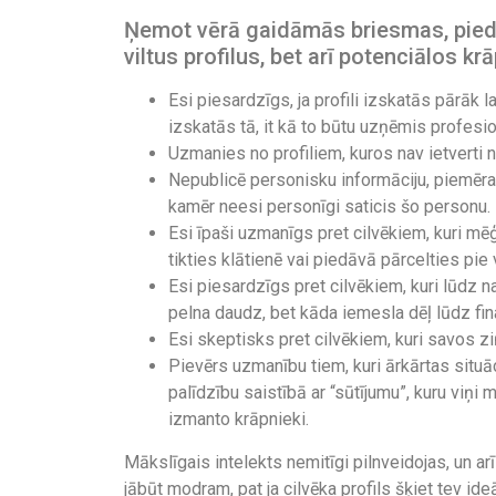
Ņemot vērā gaidāmās briesmas, piedā
viltus profilus, bet arī potenciālos k
Esi piesardzīgs, ja profili izskatās pārāk lab
izskatās tā, it kā to būtu uzņēmis profesi
Uzmanies no profiliem, kuros nav ietverti n
Nepublicē personisku informāciju, piemēram
kamēr neesi personīgi saticis šo personu.
Esi īpaši uzmanīgs pret cilvēkiem, kuri mē
tikties klātienē vai piedāvā pārcelties pie 
Esi piesardzīgs pret cilvēkiem, kuri lūdz n
pelna daudz, bet kāda iemesla dēļ lūdz fin
Esi skeptisks pret cilvēkiem, kuri savos 
Pievērs uzmanību tiem, kuri ārkārtas situāc
palīdzību saistībā ar “sūtījumu”, kuru viņi 
izmanto krāpnieki.
Mākslīgais intelekts nemitīgi pilnveidojas, un a
jābūt modram, pat ja cilvēka profils šķiet tev ideā