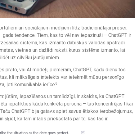
portāliem un sociālajiem medijiem līdz tradicionālajai presei:
 gada tendence. Tiem, kas to vēl nav iepazinuši – ChatGPT ir
ērzēšanas sistēma, kas izmanto dabiskās valodas apstrādi
matas, vietnes un dažādi raksti, kurus sistēma izmanto, lai
ldēt uz cilvēku jautājumiem.
s prāto, vai AI modeļi, piemēram, ChatGPT, kādu dienu tos
r tas, kā mākslīgais intelekts var ietekmēt mūsu personīgo
a, ļoti komunikabla ierīce?
: jūtām, iepazīšanos un tamlīdzīgi, ir skaidrs, ka ChatGPT
rētu iepatikties kāda konkrēta persona – tas koncentrējas tikai
 Taču ChatGPT bija gatavs apiet savus ētiskos ierobežojumus,
n šķiet, ka tam ir labs priekšstats par to, kas tas ir.