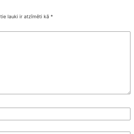
tie lauki ir atzīmēti kā
*