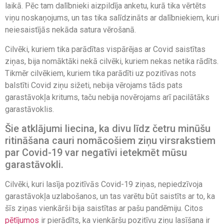
laikā. Pēc tam dalībnieki aizpildīja anketu, kurā tika vērtēts
viņu noskaņojums, un tas tika salīdzināts ar dalībniekiem, kuri
neiesaistījās nekāda satura vērošanā.
Cilvēki, kuriem tika parādītas vispārējas ar Covid saistītas
ziņas, bija nomāktāki nekā cilvēki, kuriem nekas netika rādīts.
Tikmēr cilvēkiem, kuriem tika parādīti uz pozitīvas nots
balstīti Covid ziņu sižeti, nebija vērojams tāds pats
garastāvokļa kritums, taču nebija novērojams arī pacilātāks
garastāvoklis.
Šie atklājumi liecina, ka divu līdz četru minūšu
ritināšana cauri nomācošiem ziņu virsrakstiem
par Covid-19 var negatīvi ietekmēt mūsu
garastāvokli.
Cilvēki, kuri lasīja pozitīvās Covid-19 ziņas, nepiedzīvoja
garastāvokļa uzlabošanos, un tas varētu būt saistīts ar to, ka
šīs ziņas vienkārši bija saistītas ar pašu pandēmiju. Citos
pētījumos
ir pierādīts, ka vienkāršu pozitīvu ziņu lasīšana ir