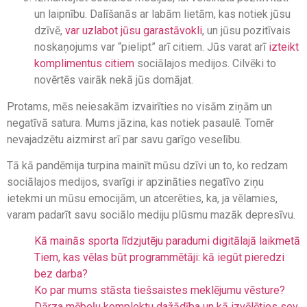
un laipnību. Dalīšanās ar labām lietām, kas notiek jūsu
dzīvē,
var uzlabot jūsu garastāvokli
, un jūsu pozitīvais
noskaņojums var “pielipt” arī citiem. Jūs varat arī
izteikt
komplimentus citiem
sociālajos medijos. Cilvēki to
novērtēs vairāk nekā jūs domājat.
Protams, mēs neiesakām izvairīties no visām ziņām un
negatīvā satura. Mums jāzina, kas notiek pasaulē. Tomēr
nevajadzētu aizmirst arī par savu garīgo veselību.
Tā kā pandēmija turpina mainīt mūsu dzīvi un to, ko redzam
sociālajos medijos, svarīgi ir apzināties negatīvo ziņu
ietekmi un mūsu emocijām, un atcerēties, ka, ja vēlamies,
varam padarīt savu sociālo mediju plūsmu mazāk depresīvu.
Kā mainās sporta līdzjutēju paradumi digitālajā laikmetā
Tiem, kas vēlas būt programmētāji: kā iegūt pieredzi
bez darba?
Ko par mums stāsta tiešsaistes meklējumu vēsture?
Dārza mēbeļu komplektu dažādība un kā izvēlēties sev