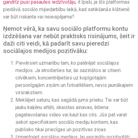
gandrīz pusi pasaules iedzīvotāju
, it īpaši, ja šīs platformas
piedāvā sociālo mijiedarbību laikā, kad satikšanās klātienē
var būt riskanta vai neiespējama?
Ņemot vērā, ka savu sociālo platformu kontu
izdzēšana var nebūt praktisks risinājums, šeit ir
daži citi veidi, kā padarīt savu pieredzi
sociālajos medijos pozitīvāku:
Pievērsiet uzmanību tam, ko patērējat sociālajos
medijos. Ja atrodieties tur, lai sazinātos ar citiem
cilvēkiem, koncentrējieties uz kopīgotajām
personīgajām ziņām un fotoattēliem, nevis jaunākajiem
virsrakstiem.
Meklējiet saturu, kas sagādā jums prieku. Tie var būt
jauku kaķēnu attēli, skaistas ainavas, ēdiena
pagatavošanas video vai kaut kas cits. Jūs pat varat
sekot specifiskiem sociālo mediju kontiem, kas
publisko tikai priecīgas un pozitīvas ziņas.
Izmantojiet sociālos medijus, lai veicinātu pozitivitāti