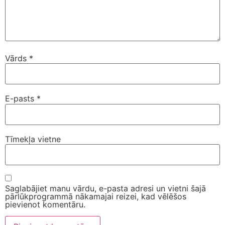
Vārds
*
E-pasts
*
Tīmekļa vietne
Saglabājiet manu vārdu, e-pasta adresi un vietni šajā
pārlūkprogrammā nākamajai reizei, kad vēlēšos
pievienot komentāru.