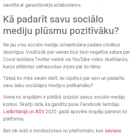
saistīta ar garastāvokļa uzlabošanos.
Kā padarīt savu sociālo
mediju plūsmu pozitīvāku?
Ne jau visu sociālo mediju izmantošana padara cilvēkus
skumīgus. Visdrīzāk pie vainas būs tieši negatīva satura par
Covid lasīšana Twitter vietnē vai YouTube video skatīšanās,
kuros attēlotas satraucošas ziņas par šo tēmu.
Tātad, ko mēs varam darīt, lai rūpētos par sevi un padarītu
savu laiku sociālajos medijos patīkamāku?
Viena no iespējām ir pilnībā izdzēst savus sociālo mediju
kontus. Skaitļi rāda, ka gandrīz puse Facebook lietotāju
Lielbritānijā
un
ASV
2020. gadā apsvēra iespēju pamest šo
platformu.
Bet cik reāli ir norobežoties no platformām, kas
savieno