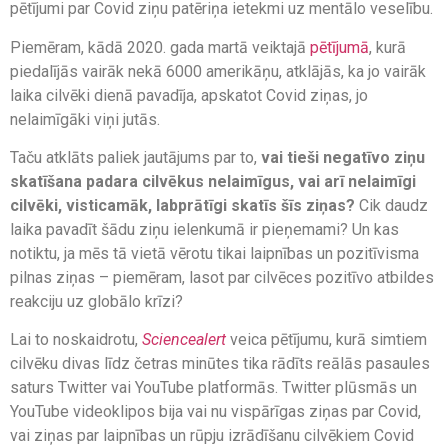
pētījumi par Covid ziņu patēriņa ietekmi uz mentālo veselību.
Piemēram, kādā 2020. gada martā veiktajā
pētījumā
, kurā
piedalījās vairāk nekā 6000 amerikāņu, atklājās, ka jo vairāk
laika cilvēki dienā pavadīja, apskatot Covid ziņas, jo
nelaimīgāki viņi jutās.
Taču atklāts paliek jautājums par to,
vai tieši negatīvo ziņu
skatīšana padara cilvēkus nelaimīgus, vai arī nelaimīgi
cilvēki, visticamāk, labprātīgi skatīs šīs ziņas?
Cik daudz
laika pavadīt šādu ziņu ielenkumā ir pieņemami? Un kas
notiktu, ja mēs tā vietā vērotu tikai laipnības un pozitīvisma
pilnas ziņas – piemēram, lasot par cilvēces pozitīvo atbildes
reakciju uz globālo krīzi?
Lai to noskaidrotu,
Sciencealert
veica pētījumu, kurā simtiem
cilvēku divas līdz četras minūtes tika rādīts reālās pasaules
saturs Twitter vai YouTube platformās. Twitter plūsmās un
YouTube videoklipos bija vai nu vispārīgas ziņas par Covid,
vai ziņas par laipnības un rūpju izrādīšanu cilvēkiem Covid