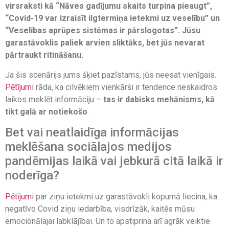
virsraksti kā “Nāves gadījumu skaits turpina pieaugt”,
“Covid-19 var izraisīt ilgtermiņa ietekmi uz veselību” un
“Veselības aprūpes sistēmas ir pārslogotas”. Jūsu
garastāvoklis paliek arvien sliktāks, bet jūs nevarat
pārtraukt ritināšanu.
Ja šis scenārijs jums šķiet pazīstams, jūs neesat vienīgais.
Pētījumi
rāda, ka cilvēkiem vienkārši ir tendence neskaidros
laikos meklēt informāciju –
tas ir dabisks mehānisms, kā
tikt galā ar notiekošo
.
Bet vai neatlaidīga informācijas
meklēšana sociālajos medijos
pandēmijas laikā vai jebkurā citā laikā ir
noderīga?
Pētījumi
par ziņu ietekmi uz garastāvokli kopumā liecina, ka
negatīvo Covid ziņu iedarbība, visdrīzāk, kaitēs mūsu
emocionālajai labklājībai. Un to apstiprina arī agrāk veiktie