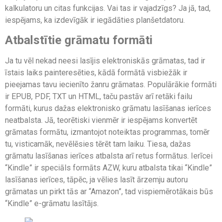
kalkulatoru un citas funkcijas. Vai tas ir vajadzīgs? Ja jā, tad,
iespējams, ka izdevīgāk ir iegādāties planšetdatoru.
Atbalstītie grāmatu formāti
Ja tu vēl nekad neesi lasījis elektroniskās grāmatas, tad ir
īstais laiks painteresēties, kādā formātā visbiežāk ir
pieejamas tavu iecienīto žanru grāmatas. Populārākie formāti
ir EPUB, PDF, TXT un HTML, taču pastāv arī retāki failu
formāti, kurus dažas elektronisko grāmatu lasīšanas ierīces
neatbalsta. Jā, teorētiski vienmēr ir iespējams konvertēt
grāmatas formātu, izmantojot noteiktas programmas, tomēr
tu, visticamāk, nevēlēsies tērēt tam laiku. Tiesa, dažas
grāmatu lasīšanas ierīces atbalsta arī retus formātus. Ierīcei
“Kindle” ir speciāls formāts AZW, kuru atbalsta tikai “Kindle”
lasīšanas ierīces, tāpēc, ja vēlies lasīt ārzemju autoru
grāmatas un pirkt tās ar “Amazon”, tad vispiemērotākais būs
“Kindle” e-grāmatu lasītājs.