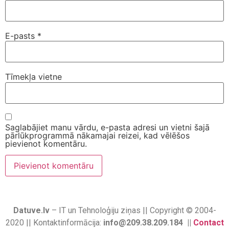
E-pasts
*
Tīmekļa vietne
Saglabājiet manu vārdu, e-pasta adresi un vietni šajā
pārlūkprogrammā nākamajai reizei, kad vēlēšos
pievienot komentāru.
Datuve.lv
– IT un Tehnoloģiju ziņas || Copyright © 2004-
2020 || Kontaktinformācija:
info@209.38.209.184 ||
Contact