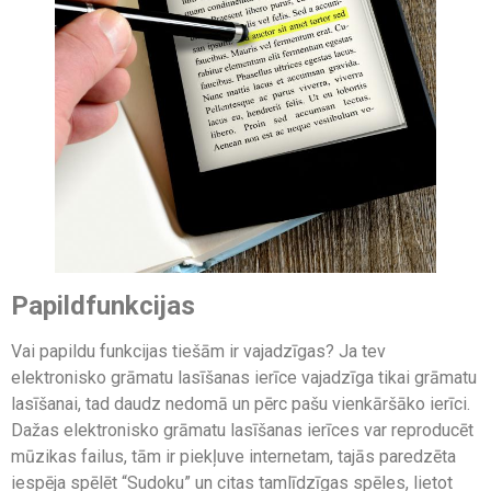
Papildfunkcijas
Vai papildu funkcijas tiešām ir vajadzīgas? Ja tev
elektronisko grāmatu lasīšanas ierīce vajadzīga tikai grāmatu
lasīšanai, tad daudz nedomā un pērc pašu vienkāršāko ierīci.
Dažas elektronisko grāmatu lasīšanas ierīces var reproducēt
mūzikas failus, tām ir piekļuve internetam, tajās paredzēta
iespēja spēlēt “Sudoku” un citas tamlīdzīgas spēles, lietot