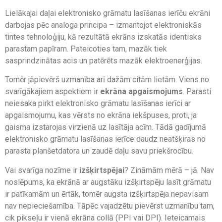
Lielākajai daļai elektronisko grāmatu lasīšanas ierīču ekrāni
darbojas pēc analoga principa – izmantojot elektroniskās
tintes tehnoloģiju, kā rezultātā ekrāns izskatās identisks
parastam papīram. Pateicoties tam, mazāk tiek
sasprindzinātas acis un patērēts mazāk elektroenerģijas.
Tomēr jāpievērš uzmanība arī dažām citām lietām. Viens no
svarīgākajiem aspektiem ir
ekrāna apgaismojums
. Parasti
neiesaka pirkt elektronisko grāmatu lasīšanas ierīci ar
apgaismojumu, kas vērsts no ekrāna iekšpuses, proti, ja
gaisma izstarojas virzienā uz lasītāja acīm. Tādā gadījumā
elektronisko grāmatu lasīšanas ierīce daudz neatšķiras no
parasta planšetdatora un zaudē daļu savu priekšrocību.
Vai svarīga nozīme ir
izšķirtspējai
? Zināmām mērā – jā. Nav
noslēpums, ka ekrānā ar augstāku izšķirtspēju lasīt grāmatu
ir patīkamām un ērtāk, tomēr augsta izšķirtspēja nepavisam
nav nepieciešamība. Tāpēc vajadzētu pievērst uzmanību tam,
cik pikseļu ir vienā ekrāna collā (PPI vai DPI). Ieteicamais