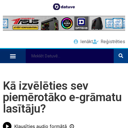
Ienākt
Reģistrēties
Kā izvēlēties sev
piemērotāko e-grāmatu
lasītāju?
Klausīties audio formātā