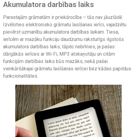
Akumulatora darbības laiks
Parastajām grāmatām ir priekšrocība – tās nav jāuzlādē.
Izvēloties elektronisko grāmatu lasīšanas ierīci, vajadzētu
pievērst uzmanību akumulatora darbības laikam. Tiesa,
ierīcēm ar mazāku funkciju daudzumu raksturīgs ilgstošs
akumulatora darbības laiks, tāpēc nebrīnies, ja pašas
dārgākās ierīces ar Wi-Fi, MP3 atskaņotāju un citām
funkcijām darbības laiks būs mazāks, nekā pašai
vienkāršākajai grāmatu lasīšanas ierīcei bez kādas papildus
funkcionalitātes.