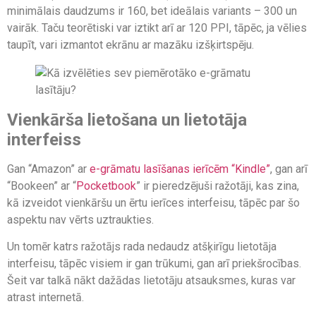
minimālais daudzums ir 160, bet ideālais variants – 300 un
vairāk. Taču teorētiski var iztikt arī ar 120 PPI, tāpēc, ja vēlies
taupīt, vari izmantot ekrānu ar mazāku izšķirtspēju.
Vienkārša lietošana un lietotāja
interfeiss
Gan “Amazon” ar
e-grāmatu lasīšanas ierīcēm “Kindle”
, gan arī
“Bookeen” ar “
Pocketbook
” ir pieredzējuši ražotāji, kas zina,
kā izveidot vienkāršu un ērtu ierīces interfeisu, tāpēc par šo
aspektu nav vērts uztraukties.
Un tomēr katrs ražotājs rada nedaudz atšķirīgu lietotāja
interfeisu, tāpēc visiem ir gan trūkumi, gan arī priekšrocības.
Šeit var talkā nākt dažādas lietotāju atsauksmes, kuras var
atrast internetā.