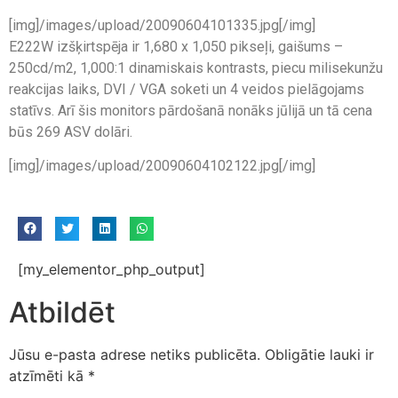
[img]/images/upload/20090604101335.jpg[/img]
E222W izšķirtspēja ir 1,680 x 1,050 pikseļi, gaišums –
250cd/m2, 1,000:1 dinamiskais kontrasts, piecu milisekunžu
reakcijas laiks, DVI / VGA soketi un 4 veidos pielāgojams
statīvs. Arī šis monitors pārdošanā nonāks jūlijā un tā cena
būs 269 ASV dolāri.
[img]/images/upload/20090604102122.jpg[/img]
[my_elementor_php_output]
Atbildēt
Jūsu e-pasta adrese netiks publicēta.
Obligātie lauki ir
atzīmēti kā
*