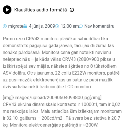
Klausīties audio formātā
migrate
4 jūnijs, 2009
12:00 am
Nav komentāru
Pirmo reizi CRV43 monitors plašākai sabiedrībai tika
demonstrēts pagājušā gada janvārī, taču jau drīzumā tas
nonāks pārdošanā. Monitora cena gan noteikti nevienu
neiepriecinās – ja kāds vēlas CRV43 (2880×900 pikseļu
izšķirtspēja) sev mājās, nāksies šķirties no 8 tūkstošiem
ASV dolāru. Otrs jaunums, 22 collu E222W monitors, patērē
uz pusi mazāk elektroenerģijas un satur uz pusi mazāk
dzīvsudraba nekā tradicionālie LCD monitori.
[img]/images/upload/20090604094800.jpg[/img]
CRV43 ekrāna dinamiskais kontrasts ir 10000:1, tam ir 0,02
ms reakcijas laiks. Malu attiecība šim izliektajam monitoram
ir 32:10, gaišums – 200cd/m2 . Tā svars bez statīva ir 20,7
kg. Monitora elektroenerģijas patēriņš ir ~200W.