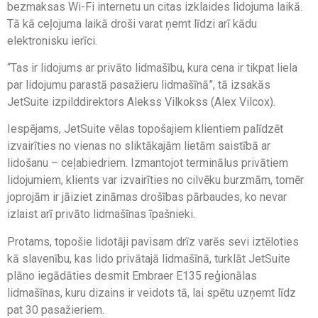
bezmaksas Wi-Fi internetu un citas izklaides lidojuma laikā.
Tā kā ceļojuma laikā droši varat ņemt līdzi arī kādu
elektronisku ierīci.
“Tas ir lidojums ar privāto lidmašību, kura cena ir tikpat liela
par lidojumu parastā pasažieru lidmašīnā”, tā izsakās
JetSuite izpilddirektors Alekss Vilkokss (Alex Vilcox).
Iespējams, JetSuite vēlas topošajiem klientiem palīdzēt
izvairīties no vienas no sliktākajām lietām saistībā ar
lidošanu – ceļabiedriem. Izmantojot terminālus privātiem
lidojumiem, klients var izvairīties no cilvēku burzmām, tomēr
joprojām ir jāiziet zināmas drošības pārbaudes, ko nevar
izlaist arī privāto lidmašīnas īpašnieki.
Protams, topošie lidotāji pavisam drīz varēs sevi iztēloties
kā slavenību, kas lido privātajā lidmašīnā, turklāt JetSuite
plāno iegādāties desmit Embraer E135 reģionālas
lidmašīnas, kuru dizains ir veidots tā, lai spētu uzņemt līdz
pat 30 pasažieriem.