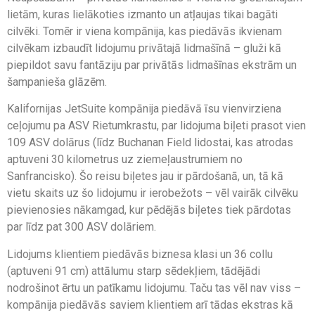
lietām, kuras lielākoties izmanto un atļaujas tikai bagāti
cilvēki. Tomēr ir viena kompānija, kas piedāvās ikvienam
cilvēkam izbaudīt lidojumu privātajā lidmašīnā – gluži kā
piepildot savu fantāziju par privātās lidmašīnas ekstrām un
šampanieša glāzēm.
Kalifornijas JetSuite kompānija piedāvā īsu vienvirziena
ceļojumu pa ASV Rietumkrastu, par lidojuma biļeti prasot vien
109 ASV dolārus (līdz Buchanan Field lidostai, kas atrodas
aptuveni 30 kilometrus uz ziemeļaustrumiem no
Sanfrancisko). Šo reisu biļetes jau ir pārdošanā, un, tā kā
vietu skaits uz šo lidojumu ir ierobežots – vēl vairāk cilvēku
pievienosies nākamgad, kur pēdējās biļetes tiek pārdotas
par līdz pat 300 ASV dolāriem.
Lidojums klientiem piedāvās biznesa klasi un 36 collu
(aptuveni 91 cm) attālumu starp sēdekļiem, tādējādi
nodrošinot ērtu un patīkamu lidojumu. Taču tas vēl nav viss –
kompānija piedāvās saviem klientiem arī tādas ekstras kā