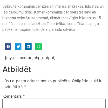
JetSuite kompānija cer izraisīt interesi mazākās lidostās un
īso ceļojumu tirgū. Kamēr kompānija cer pierādīt sevi arī
biznesa ceļotāju segmentā, tikmēr izdevīgās biļetes un 15
minūšu lidojums, lai izbaudītu privātas lidmašīnas sapni, ir
patīkama iespēja lielai daļai parasto cilvēku.
[my_elementor_php_output]
Atbildēt
Jūsu e-pasta adrese netiks publicēta.
Obligātie lauki ir
atzīmēti kā
*
Komentārs
*