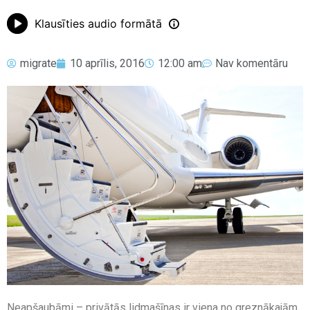
Klausīties audio formātā
migrate
10 aprīlis, 2016
12:00 am
Nav komentāru
Neapšaubāmi – privātās lidmašīnas ir viena no greznākajām