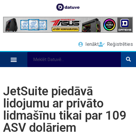
Ienākt
Reģistrēties
JetSuite piedāvā
lidojumu ar privāto
lidmašīnu tikai par 109
ASV dolāriem