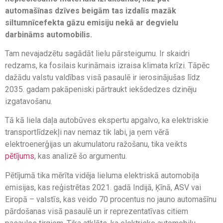
automašīnas dzīves beigām tas izdalīs mazāk
siltumnīcefekta gāzu emisiju nekā ar degvielu
darbināms automobilis.
Tam nevajadzētu sagādāt lielu pārsteigumu. Ir skaidri
redzams, ka fosilais kurināmais izraisa klimata krīzi. Tāpēc
dažādu valstu valdības visā pasaulē ir ierosinājušas līdz
2035. gadam pakāpeniski pārtraukt iekšdedzes dzinēju
izgatavošanu.
Tā kā liela daļa autobūves ekspertu apgalvo, ka elektriskie
transportlīdzekļi nav nemaz tik labi, ja ņem vērā
elektroenerģijas un akumulatoru ražošanu, tika veikts
pētījums
, kas analizē šo argumentu.
Pētījumā tika mērīta vidēja lieluma elektriskā automobiļa
emisijas, kas reģistrētas 2021. gadā Indijā, Ķīnā, ASV vai
Eiropā – valstīs, kas veido 70 procentus no jauno automašīnu
pārdošanas visā pasaulē un ir reprezentatīvas citiem