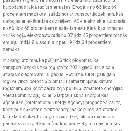
pasaules tirgiem. Tika atklāts, ka elektrisko automobiļu
kalpošanas laikā radītās emisijas Eiropā ir no 66 līdz 69
procentiem mazākas, salīdzinot ar transportlīdzekļiem, kas
darbojas ar iekšdedzes dzinējiem. ASV elektriskie auto rada
no 60 līdz 68 procentiem mazāk izmešu. Ķīnā, kas izmanto
vairāk ogļu, elektroauto rada no 37 līdz 45 procentiem mazāk
emisiju. Indijā šis skaitlis ir par 19 līdz 34 procentiem
zemāks.
Ir svarīgi atzīmēt, ka pētījumā tiek pieņemts, ka
transportlīdzeklis tika reģistrēts 2021. gadā un uz ceļa
atradīsies apmēram 18 gadus. Pētījuma autori galu galā
ieguva virkni potenciālo emisiju samazinājumu katram
reģionam, aplūkojot pašreizējā politikā izmantoto enerģijas
veidu kombināciju, kā arī Starptautiskās Enerģētikas
aģentūras (International Energy Agency) prognozes par to,
kāds būs nākotnes elektroenerģijas kopums, attīstoties
klimata politikai. Bet ir grūti paredzēt, cik ļoti mainīsies
pasaules enerģētikas infrastruktūra. Pētījumā nav ņemtas
vērā arī citas ar klimatu nesaistītas ietekmes uz vidi, kādas