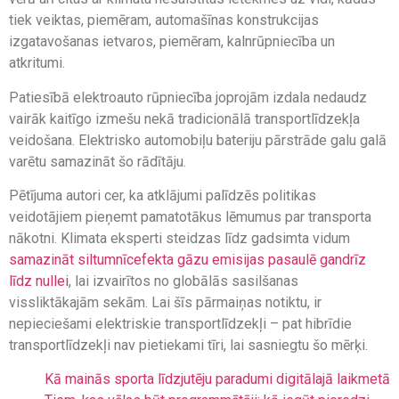
tiek veiktas, piemēram, automašīnas konstrukcijas
izgatavošanas ietvaros, piemēram, kalnrūpniecība un
atkritumi.
Patiesībā elektroauto rūpniecība joprojām izdala nedaudz
vairāk kaitīgo izmešu nekā tradicionālā transportlīdzekļa
veidošana. Elektrisko automobiļu bateriju pārstrāde galu galā
varētu samazināt šo rādītāju.
Pētījuma autori cer, ka atklājumi palīdzēs politikas
veidotājiem pieņemt pamatotākus lēmumus par transporta
nākotni. Klimata eksperti steidzas līdz gadsimta vidum
samazināt siltumnīcefekta gāzu emisijas pasaulē gandrīz
līdz nullei
, lai izvairītos no globālās sasilšanas
vissliktākajām sekām. Lai šīs pārmaiņas notiktu, ir
nepieciešami elektriskie transportlīdzekļi – pat hibrīdie
transportlīdzekļi nav pietiekami tīri, lai sasniegtu šo mērķi.
Kā mainās sporta līdzjutēju paradumi digitālajā laikmetā