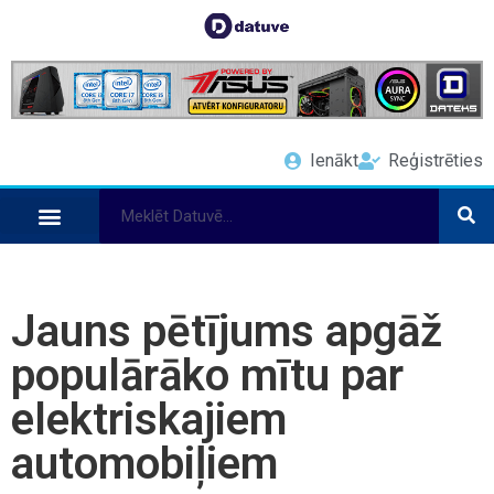
Ienākt
Reģistrēties
Jauns pētījums apgāž
populārāko mītu par
elektriskajiem
automobiļiem