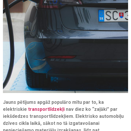
Jauns pētījums apgāž populāro mītu par to, ka
elektriskie
transportlīdzekļi
nav diez ko “zaļāki” par
iekšdedzes transportlīdzekļiem. Elektrisko automobiļu
dzīves cikla laikā, sākot no tā izgatavošanai
nepieciešamo materiālu izrakšanas, līdz pat