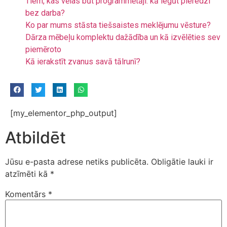
Tiem, kas vēlas būt programmētāji: kā iegūt pieredzi
bez darba?
Ko par mums stāsta tiešsaistes meklējumu vēsture?
Dārza mēbeļu komplektu dažādība un kā izvēlēties sev
piemēroto
Kā ierakstīt zvanus savā tālrunī?
[my_elementor_php_output]
Atbildēt
Jūsu e-pasta adrese netiks publicēta.
Obligātie lauki ir
atzīmēti kā
*
Komentārs
*