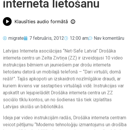
interneta lietošanu
Klausīties audio formātā
migrate
7 februāris, 2012
12:00 am
Nav komentāru
Latvijas Interneta asociācijas “Net-Safe Latvia” Drošāka
interneta centrs un Zelta Zivtiņa (ZZ) ir izveidojusi 10 video
instrukcijas bērniem un jauniešiem par drošu interneta
lietošanu datorā un mobilajā telefonā – “Dari virtuāli, domā
reāli!”. Tajās apkopoti un izskaidroti nozīmīgākie draudi, ar
kuriem ikviens var sastapties virtuālajā vidē. Instrukcijas var
apskatīt un lejupielādēt Drošāka interneta centra un ZZ
sociālo tīklu kontos, un no šodienas tās tiek izplatītas
Latvijas skolās un bibliotēkās.
Ideja par video instrukcijām radās, Drošāka interneta centram
veicot pētījumu “Moderno tehnoloģiju izmantojums un drošība