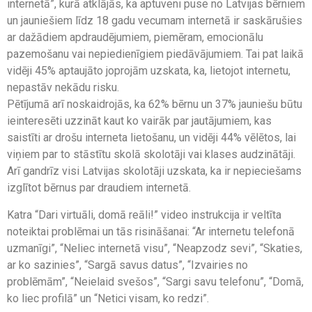
internetā”, kurā atklājās, ka aptuveni puse no Latvijas bērniem
un jauniešiem līdz 18 gadu vecumam internetā ir saskārušies
ar dažādiem apdraudējumiem, piemēram, emocionālu
pazemošanu vai nepiedienīgiem piedāvājumiem. Tai pat laikā
vidēji 45% aptaujāto joprojām uzskata, ka, lietojot internetu,
nepastāv nekādu risku.
Pētījumā arī noskaidrojās, ka 62% bērnu un 37% jauniešu būtu
ieinteresēti uzzināt kaut ko vairāk par jautājumiem, kas
saistīti ar drošu interneta lietošanu, un vidēji 44% vēlētos, lai
viņiem par to stāstītu skolā skolotāji vai klases audzinātāji.
Arī gandrīz visi Latvijas skolotāji uzskata, ka ir nepieciešams
izglītot bērnus par draudiem internetā.
Katra “Dari virtuāli, domā reāli!” video instrukcija ir veltīta
noteiktai problēmai un tās risināšanai: “Ar internetu telefonā
uzmanīgi”, “Neliec internetā visu”, “Neapzodz sevi”, “Skaties,
ar ko sazinies”, “Sargā savus datus”, “Izvairies no
problēmām”, “Neielaid svešos”, “Sargi savu telefonu”, “Domā,
ko liec profilā” un “Netici visam, ko redzi”.