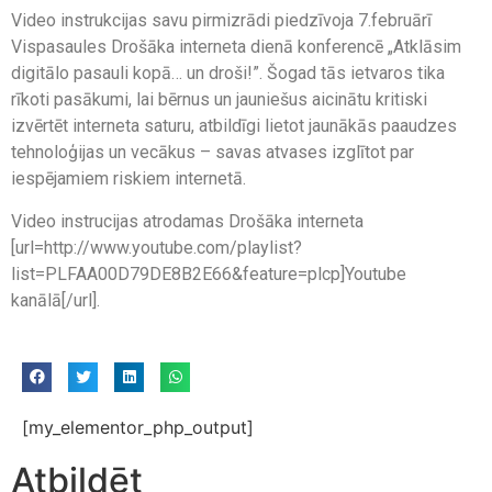
Video instrukcijas savu pirmizrādi piedzīvoja 7.februārī
Vispasaules Drošāka interneta dienā konferencē „Atklāsim
digitālo pasauli kopā… un droši!”. Šogad tās ietvaros tika
rīkoti pasākumi, lai bērnus un jauniešus aicinātu kritiski
izvērtēt interneta saturu, atbildīgi lietot jaunākās paaudzes
tehnoloģijas un vecākus – savas atvases izglītot par
iespējamiem riskiem internetā.
Video instrucijas atrodamas Drošāka interneta
[url=http://www.youtube.com/playlist?
list=PLFAA00D79DE8B2E66&feature=plcp]Youtube
kanālā[/url].
[my_elementor_php_output]
Atbildēt