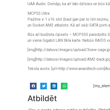
UAA Audio. Domāju, ka arī labi dzīsies un būs k
MCP55 Ultra:
Pazīme ir 1 x16 slot (kaut gan par to īsti nezinu
un Socket AM2 atbalsts. Kā arī seši SATA porti 
Būs arī budžeta čipsets – MCP55S paredzēts Se
un viena Gigabit LAN tīkla karte. Nebūs RAID5 va
[img]http://datuve/images/upload/3new-cage.jp
[img]http://datuve/images/upload/AM2-back.jpg
Teksta avots: [url=http://www.anandtech.com]Ana
[my_elem
Atbildēt
Jūsu e-pasta adrese netiks publicēta.
Obligā