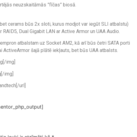
ārtējās neuzskaitāmās ”fīčas” biosā.
, bet cerams būs 2x sloti, kurus modjot var iegūt SLI atbalstu)
ar RAID5, Dual Gigabit LAN ar Active Armor un UAA Audio.
mpron atbalstam uz Socket AM2, kā arī būs četri SATA porti
i ActiveArmor šajā plātē iekļauts, bet būs UAA atbalsts.
g[/img]
[/img]
ndtech[/url]
entor_php_output]
tie lauki ir atzīmēti kā
*