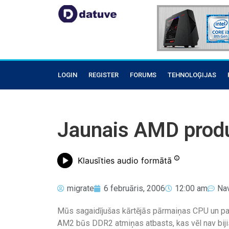
LOGIN
REGISTER
FORUMS
TEHNOLOĢIJAS
Jaunais AMD prod
Klausīties audio formātā
migrate
6 februāris, 2006
12:00 am
Na
Mūs sagaidījušas kārtējās pārmaiņas CPU un pam
AM2 būs DDR2 atmiņas atbasts, kas vēl nav bijis 