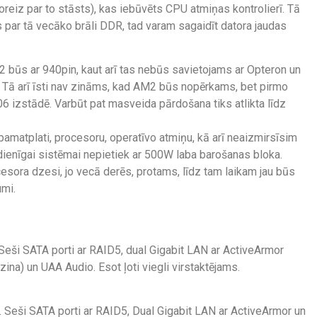
šoreiz par to stāsts), kas iebūvēts CPU atmiņas kontrolierī. Tā
 par tā vecāko brāli DDR, tad varam sagaidīt datora jaudas
M2 būs ar 940pin, kaut arī tas nebūs savietojams ar Opteron un
 Tā arī īsti nav zināms, kad AM2 būs nopērkams, bet pirmo
06 izstādē. Varbūt pat masveida pārdošana tiks atlikta līdz
pamatplati, procesoru, operatīvo atmiņu, kā arī neaizmirsīsim
dienīgai sistēmai nepietiek ar 500W laba barošanas bloka.
sora dzesi, jo vecā derēs, protams, līdz tam laikam jau būs
umi.
Seši SATA porti ar RAID5, dual Gigabit LAN ar ActiveArmor
zina) un UAA Audio. Esot ļoti viegli virstaktējams.
. Seši SATA porti ar RAID5, Dual Gigabit LAN ar ActiveArmor un