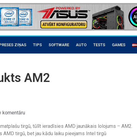
PRESES ZIŅAS
TIPS
SOFTWARE
AUTO
TESTS
GAMES
ukts AM2
v komentāru
atplašu tirgū, tūlīt ieradīsies AMD jaunākais lolojums – AM2.
AMD tirgū, bet jau kādu laiku pieejams Intel tirgū