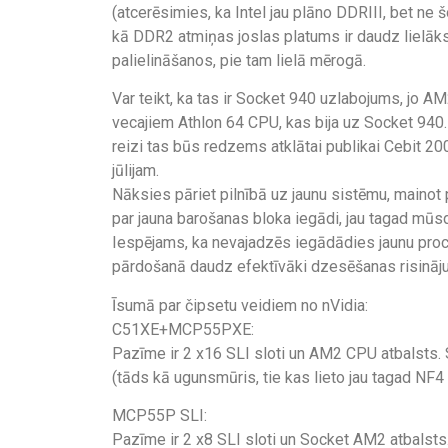
(atcerēsimies, ka Intel jau plāno DDRIII, bet ne 
kā DDR2 atmiņas joslas platums ir daudz lielāks
palielināšanos, pie tam lielā mērogā.
Var teikt, ka tas ir Socket 940 uzlabojums, jo A
vecajiem Athlon 64 CPU, kas bija uz Socket 940.
reizi tas būs redzems atklātai publikai Cebit 20
jūlijam.
Nāksies pāriet pilnībā uz jaunu sistēmu, mainot 
par jauna barošanas bloka iegādi, jau tagad mūs
Iespējams, ka nevajadzēs iegādādies jaunu proce
pārdošanā daudz efektīvāki dzesēšanas risināj
Īsumā par čipsetu veidiem no nVidia:
C51XE+MCP55PXE:
Pazīme ir 2 x16 SLI sloti un AM2 CPU atbalsts. 
(tāds kā ugunsmūris, tie kas lieto jau tagad NF4 
MCP55P SLI:
Pazīme ir 2 x8 SLI sloti un Socket AM2 atbalsts