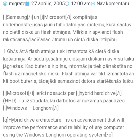
migrate
27 aprīlis, 2005
12:00 am
Nav komentāru
[i]Samsung[/i] un [i]Microsoft[/i] kompānijas
nodemonstrējušas jaunu hibrīdatmiņas sistēmu, kura sastāv
no cietā diska un flash atmiņas. Mērķis ir apvienot flash
rakstīšanas/lasīšanas ātrumu un cietā diska ietilpību.
1 Gb/s ātrā flash atmiņa tiek izmantota kā cietā diska
ķešatmiņa. Ar šādu ķešatmiņu cietajam diskam nav visu laiku
jāgriežas. Kad buferis ir pilns, informācija tiek pārrakstīta no
flash uz magnētisko disku. Flash atmiņa var tikt izmantota arī
kā boot buferis, tādejādi samazinot datora startēšanās laiku.
[i]Microsoft[/i] ierīci nosaucis par [i]hybrid hard drive[/i]
(HHD). Tā izstrādāta, lai darbotos ar nākamās paaudzes
[i]Windows – Longhorn[/i]:
[q]Hybrid drive architecture… is an advancement that will
improve the performance and reliability of any computer
using the Windows Longhorn operating system[/q]