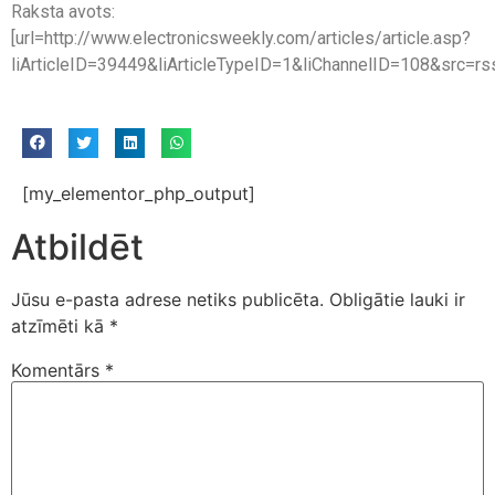
Raksta avots:
[url=http://www.electronicsweekly.com/articles/article.asp?
liArticleID=39449&liArticleTypeID=1&liChannelID=108&src=rss
[my_elementor_php_output]
Atbildēt
Jūsu e-pasta adrese netiks publicēta.
Obligātie lauki ir
atzīmēti kā
*
Komentārs
*