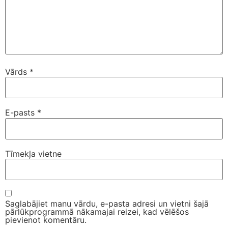
Vārds
*
E-pasts
*
Tīmekļa vietne
Saglabājiet manu vārdu, e-pasta adresi un vietni šajā
pārlūkprogrammā nākamajai reizei, kad vēlēšos
pievienot komentāru.