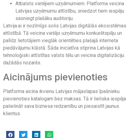
Atbalsts vietējiem uzņēmumiem: Platforma veicina
Latvijas uzņēmumu attīstību, sniedzot tiem iespēju
sasniegt plašāku auditoriju.
Latvija.ai ir nozīmīgs solis Latvijas digitālās ekosistēmas
attīstībā. Tā veicina vietējo uzņēmumu konkurētspēju un
palīdz lietotājiem vieglāk orientēties plašajā interneta
piedāvājumu klāstā. Šāda iniciatīva stiprina Latvijas kā
tehnoloģiski attīstītas valsts tēlu un veicina digitalizāciju
dažādās nozarēs.
Aicinājums pievienoties
Platforma aicina ikvienu Latvijas mājaslapas īpašnieku
pievienoties katalogam bez maksas. Tā ir lieliska iespēja
palielināt sava biznesa redzamību un piesaistīt jaunus
klientus.