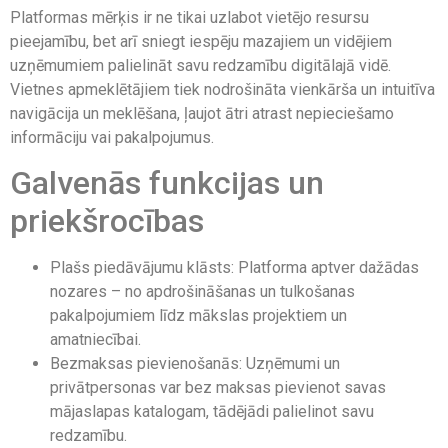
Platformas mērķis ir ne tikai uzlabot vietējo resursu
pieejamību, bet arī sniegt iespēju mazajiem un vidējiem
uzņēmumiem palielināt savu redzamību digitālajā vidē.
Vietnes apmeklētājiem tiek nodrošināta vienkārša un intuitīva
navigācija un meklēšana, ļaujot ātri atrast nepieciešamo
informāciju vai pakalpojumus.
Galvenās funkcijas un
priekšrocības
Plašs piedāvājumu klāsts: Platforma aptver dažādas
nozares – no apdrošināšanas un tulkošanas
pakalpojumiem līdz mākslas projektiem un
amatniecībai.
Bezmaksas pievienošanās: Uzņēmumi un
privātpersonas var bez maksas pievienot savas
mājaslapas katalogam, tādējādi palielinot savu
redzamību.