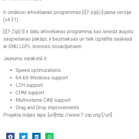
Ir iznākusi arhivēšanas programmas [i]7-zip[/i] jauna versija
(v4.31).
[i]7-Zip[/i] ir datu arhivēšanas programma, kas sniedz augstu
saspiešanas pakāpi, ir bezmaksas un tiek izplatīta saskaņā
ar GNU LGPL licences nosacījumiem.
Jaunumu sarakstā ir:
Speed optimizations
64-bit Windows support
LZH support
CHM support
Multivolume CAB support
Drag and Drop improvements
Projekta mājas lapa: [url]http://www.7-zip.org/[/url]