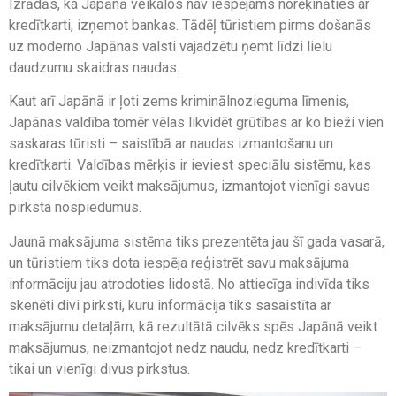
Izrādās, ka Japānā veikalos nav iespējams norēķināties ar
kredītkarti, izņemot bankas. Tādēļ tūristiem pirms došanās
uz moderno Japānas valsti vajadzētu ņemt līdzi lielu
daudzumu skaidras naudas.
Kaut arī Japānā ir ļoti zems kriminālnozieguma līmenis,
Japānas valdība tomēr vēlas likvidēt grūtības ar ko bieži vien
saskaras tūristi – saistībā ar naudas izmantošanu un
kredītkarti. Valdības mērķis ir ieviest speciālu sistēmu, kas
ļautu cilvēkiem veikt maksājumus, izmantojot vienīgi savus
pirksta nospiedumus.
Jaunā maksājuma sistēma tiks prezentēta jau šī gada vasarā,
un tūristiem tiks dota iespēja reģistrēt savu maksājuma
informāciju jau atrodoties lidostā. No attiecīga indivīda tiks
skenēti divi pirksti, kuru informācija tiks sasaistīta ar
maksājumu detaļām, kā rezultātā cilvēks spēs Japānā veikt
maksājumus, neizmantojot nedz naudu, nedz kredītkarti –
tikai un vienīgi divus pirkstus.