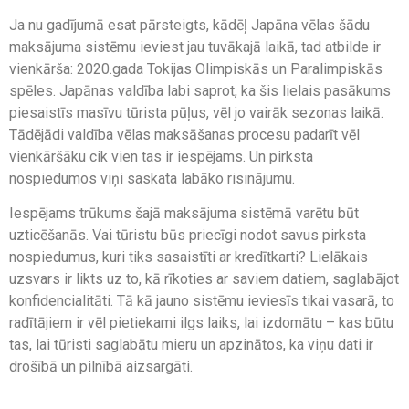
Ja nu gadījumā esat pārsteigts, kādēļ Japāna vēlas šādu
maksājuma sistēmu ieviest jau tuvākajā laikā, tad atbilde ir
vienkārša: 2020.gada Tokijas Olimpiskās un Paralimpiskās
spēles. Japānas valdība labi saprot, ka šis lielais pasākums
piesaistīs masīvu tūrista pūļus, vēl jo vairāk sezonas laikā.
Tādējādi valdība vēlas maksāšanas procesu padarīt vēl
vienkāršāku cik vien tas ir iespējams. Un pirksta
nospiedumos viņi saskata labāko risinājumu.
Iespējams trūkums šajā maksājuma sistēmā varētu būt
uzticēšanās. Vai tūristu būs priecīgi nodot savus pirksta
nospiedumus, kuri tiks sasaistīti ar kredītkarti? Lielākais
uzsvars ir likts uz to, kā rīkoties ar saviem datiem, saglabājot
konfidencialitāti. Tā kā jauno sistēmu ieviesīs tikai vasarā, to
radītājiem ir vēl pietiekami ilgs laiks, lai izdomātu – kas būtu
tas, lai tūristi saglabātu mieru un apzinātos, ka viņu dati ir
drošībā un pilnībā aizsargāti.