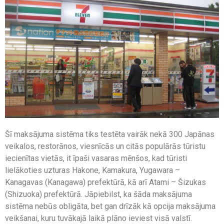
Šī maksājuma sistēma tiks testēta vairāk nekā 300 Japānas
veikalos, restorānos, viesnīcās un citās populārās tūristu
iecienītas vietās, it īpaši vasaras mēnšos, kad tūristi
lielākoties uzturas Hakone, Kamakura, Yugawara –
Kanagavas (Kanagawa) prefektūrā, kā arī Atami – Šizukas
(Shizuoka) prefektūrā. Jāpiebilst, ka šāda maksājuma
sistēma nebūs obligāta, bet gan drīzāk kā opcija maksājuma
veikšanai, kuru tuvākajā laikā plāno ieviest visā valstī.