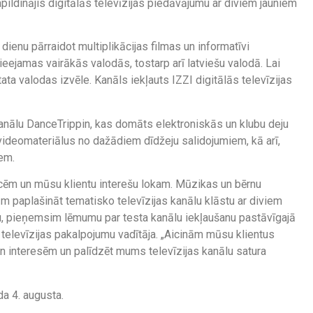
ildinājis digitālās televīzijas piedāvājumu ar diviem jauniem
dienu pārraidot multiplikācijas filmas un informatīvi
ieejamas vairākās valodās, tostarp arī latviešu valodā. Lai
ta valodas izvēle. Kanāls iekļauts IZZI digitālās televīzijas
kanālu DanceTrippin, kas domāts elektroniskās un klubu deju
 videomateriālus no dažādiem dīdžeju salidojumiem, kā arī,
em.
ncēm un mūsu klientu interešu lokam. Mūzikas un bērnu
m paplašināt tematisko televīzijas kanālu klāstu ar diviem
bu, pieņemsim lēmumu par testa kanālu iekļaušanu pastāvīgajā
televīzijas pakalpojumu vadītāja. „Aicinām mūsu klientus
un interesēm un palīdzēt mums televīzijas kanālu satura
ada 4. augusta.