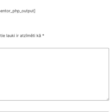
entor_php_output]
tie lauki ir atzīmēti kā
*