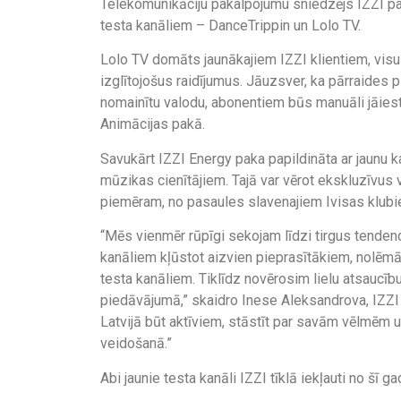
Telekomunikāciju pakalpojumu sniedzējs IZZI pap
testa kanāliem – DanceTrippin un Lolo TV.
Lolo TV domāts jaunākajiem IZZI klientiem, visu 
izglītojošus raidījumus. Jāuzsver, ka pārraides p
nomainītu valodu, abonentiem būs manuāli jāiesta
Animācijas pakā.
Savukārt IZZI Energy paka papildināta ar jaunu 
mūzikas cienītājiem. Tajā var vērot ekskluzīvus
piemēram, no pasaules slavenajiem Ivisas klubi
“Mēs vienmēr rūpīgi sekojam līdzi tirgus tende
kanāliem kļūstot aizvien pieprasītākiem, nolēmā
testa kanāliem. Tiklīdz novērosim lielu atsaucī
piedāvājumā,” skaidro Inese Aleksandrova, IZZI 
Latvijā būt aktīviem, stāstīt par savām vēlmēm 
veidošanā.”
Abi jaunie testa kanāli IZZI tīklā iekļauti no šī g