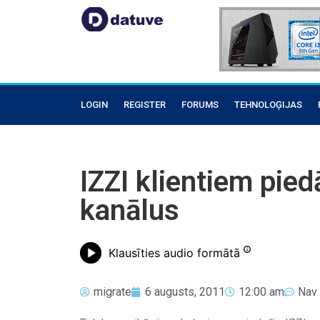
LOGIN
REGISTER
FORUMS
TEHNOLOĢIJAS
IZZI klientiem pie
kanālus
Klausīties audio formātā
migrate
6 augusts, 2011
12:00 am
Nav