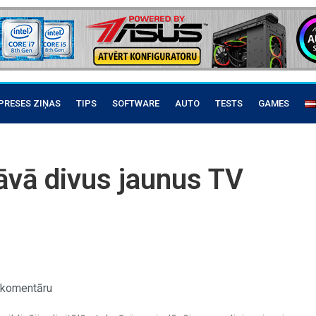
PRESES ZIŅAS
TIPS
SOFTWARE
AUTO
TESTS
GAMES
dāvā divus jaunus TV
 komentāru