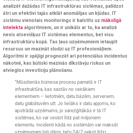
analizēt dažādas IT infrastruktūras sistēmas, palīdzot
ātri un efektīvi tajās atklāt anomālijas un kļūdas. IT
sistēmu vienotais monitorings ir balstīts uz
mākslīgā
intelekta
algoritmiem, un ir unikāls ar to, ka analizē
nevis atsevišķus IT sistēmas elementus, bet visu
infrastruktūru kopā. Tas ļaus uzņēmumiem ietaupīt
resursus un mazināt slodzi uz IT profesionāļiem.
Algoritmi ir spējīgi prognozēt arī potenciālus incidentus
nākotnē, kas būtiski mazinās dīkstāvju riskus un
atvieglos investīciju plānošanu.
“Mūsdienās biznesa procesu pamatā ir IT
infrastruktūra, kas sastāv no vairākiem
elementiem – lietotnēm, datu bāzēm, serveriem,
datu glabātuvēm utt. Jo lielāks ir datu apjoms, ko
apstrādā uzņēmums, jo sarežģītākās ir tā IT
sistēmas, ko var veidot līdz pat miljoniem
elementu. Incidenti kādā no sistēmām var maksāt
uzņēmumam ļoti dārgi, taču 24/7 sekot līdzi