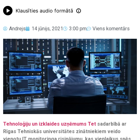
Klausīties audio formātā
Andrejs
14 jūnijs, 2021
3:00 pm
Viens komentārs
Tehnoloģiju un izklaides uzņēmums Tet
sadarbībā ar
Rīgas Tehniskās universitātes zinātniekiem veido
vienotu IT monitoringa risinājumu, kas vienlaikus spēs