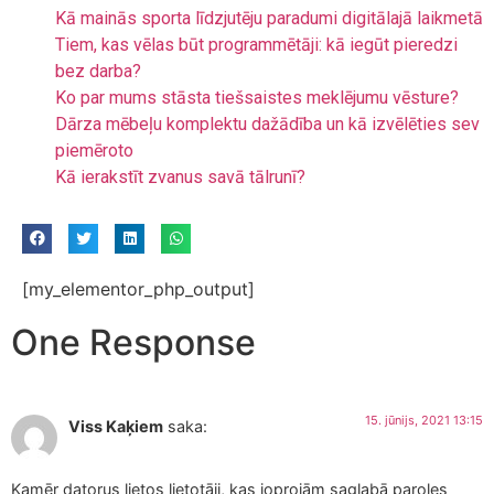
Kā mainās sporta līdzjutēju paradumi digitālajā laikmetā
Tiem, kas vēlas būt programmētāji: kā iegūt pieredzi
bez darba?
Ko par mums stāsta tiešsaistes meklējumu vēsture?
Dārza mēbeļu komplektu dažādība un kā izvēlēties sev
piemēroto
Kā ierakstīt zvanus savā tālrunī?
[my_elementor_php_output]
One Response
15. jūnijs, 2021 13:15
Viss Kaķiem
saka:
Kamēr datorus lietos lietotāji, kas joprojām saglabā paroles