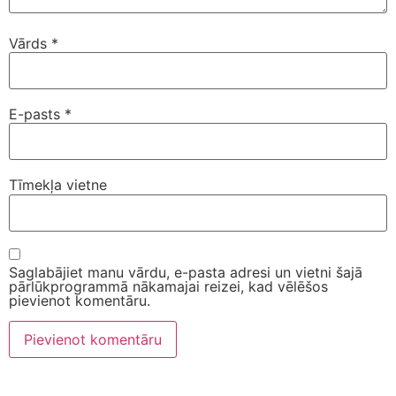
Vārds
*
E-pasts
*
Tīmekļa vietne
Saglabājiet manu vārdu, e-pasta adresi un vietni šajā
pārlūkprogrammā nākamajai reizei, kad vēlēšos
pievienot komentāru.