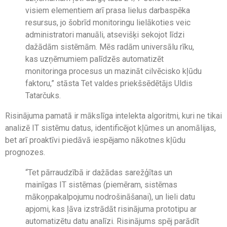
visiem elementiem arī prasa lielus darbaspēka
resursus, jo šobrīd monitoringu lielākoties veic
administratori manuāli, atsevišķi sekojot līdzi
dažādām sistēmām. Mēs radām universālu rīku,
kas uzņēmumiem palīdzēs automatizēt
monitoringa procesus un mazināt cilvēcisko kļūdu
faktoru,” stāsta Tet valdes priekšsēdētājs Uldis
Tatarčuks.
Risinājuma pamatā ir mākslīga intelekta algoritmi, kuri ne tikai
analizē IT sistēmu datus, identificējot kļūmes un anomālijas,
bet arī proaktīvi piedāvā iespējamo nākotnes kļūdu
prognozes.
“Tet pārraudzībā ir dažādas sarežģītas un
mainīgas IT sistēmas (piemēram, sistēmas
mākoņpakalpojumu nodrošināšanai), un lieli datu
apjomi, kas ļāva izstrādāt risinājuma prototipu ar
automatizētu datu analīzi. Risinājums spēj parādīt