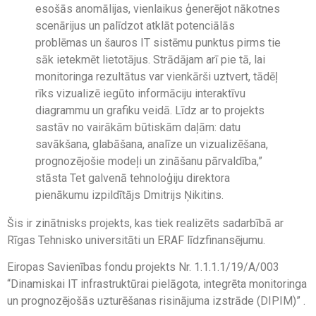
esošās anomālijas, vienlaikus ģenerējot nākotnes
scenārijus un palīdzot atklāt potenciālās
problēmas un šauros IT sistēmu punktus pirms tie
sāk ietekmēt lietotājus. Strādājam arī pie tā, lai
monitoringa rezultātus var vienkārši uztvert, tādēļ
rīks vizualizē iegūto informāciju interaktīvu
diagrammu un grafiku veidā. Līdz ar to projekts
sastāv no vairākām būtiskām daļām: datu
savākšana, glabāšana, analīze un vizualizēšana,
prognozējošie modeļi un zināšanu pārvaldība,”
stāsta Tet galvenā tehnoloģiju direktora
pienākumu izpildītājs Dmitrijs Ņikitins.
Šis ir zinātnisks projekts, kas tiek realizēts sadarbībā ar
Rīgas Tehnisko universitāti un ERAF līdzfinansējumu.
Eiropas Savienības fondu projekts Nr. 1.1.1.1/19/A/003
“Dinamiskai IT infrastruktūrai pielāgota, integrēta monitoringa
un prognozējošās uzturēšanas risinājuma izstrāde (DIPIM)” .