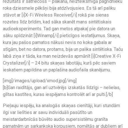
rezultāts ir satriecošs – plakanā, neizteiksmīgā pagrīdnieku
roka dziesmele pēkšņi bija atdzīvojusies. Es tā arī paliku
stāvot ar [i]X-Fi Wireless Receiver[/i] rokā pie sienas
rozetes līdz brīdim, kad sāka skanēt mans sintētiskais
audioeksperiments. Tad gan metos atpakaļ pie datora un
sāku spīdzināt [i]Winamp[/i] pieticīgos iestatījumus. Skaņa,
kura jau pašos pamatos nākusi nevis no koka gabala ar
stīgām, bet no datora, protams, bija un palika sintētiska. Taču
labā ziņa ir tāda, ka man neizdevās apmānīt [i]Creative X-Fi
Crystalizer[/i] – 24 bitu skaņas labotāju, kurš pēc saviem
ieskatiem papildina un paplašina audiofaila skanējumu.
[img]/images/upload/xmod.jpg[/img]
[b]Gan raidītājs, gan arī uztvērējs izskatās līdzīgi – nelielas,
glītas kastītes, kuras iespējams kontrolēt arī ar pulti.[/b]
Pieļauju iespēju, ka analogās skaņas cienītāji, kuri stundām
ilgi var lielīties ar savu individuāli pasūtīto un
meistardarbnīcās būvēto audio supersistēmu granīta
pamatnēm un sarkankoka korpusiem, nomētās ar dubļiem arī