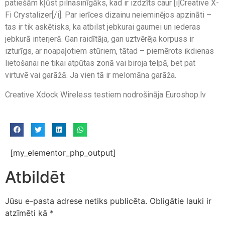
patiešām kļūst pilnasinīgāks, kad ir izdzīts caur [i]Creative X-
Fi Crystalizer[/i]. Par ierīces dizainu neieminējos apzināti –
tas ir tik askētisks, ka atbilst jebkurai gaumei un iederas
jebkurā interjerā. Gan raidītāja, gan uztvērēja korpuss ir
izturīgs, ar noapaļotiem stūriem, tātad – piemērots ikdienas
lietošanai ne tikai atpūtas zonā vai biroja telpā, bet pat
virtuvē vai garāžā. Ja vien tā ir melomāna garāža.
Creative Xdock Wireless testiem nodrošināja Euroshop.lv
[my_elementor_php_output]
Atbildēt
Jūsu e-pasta adrese netiks publicēta.
Obligātie lauki ir
atzīmēti kā
*