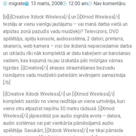
migrate
13 marts, 2008
12:00 am
Nav komentāru
[b][i]Creative Xdock Wireless[/i] un [i]Xmod Wireless[/i]
testēju ar vienu vienīgu jautājumu – vai manā darba vietā un
atpūtas zonā pazudīs vadu mudžekļi? Televizors, DVD
spēlētājs, spēļu konsole, audiosistēma, 2 datori, printeris,
skaneris, web kamera – visi šie ikdienā nepieciešamie darba
un izklaižu rīki nāk komplektā ar datu kabeļiem un barošanas
vadiem, kas kopumā nu jau izskatās pēc milzīgas vārnas
ligzdas. [i]Creative[/i] skaņas straumēšanas bezvadu
risinājums vadu mudžekli patiešām ievērojami samazināja.
[/b]
[i]Creative Xdock Wireless[/i] un [i]Xmod Wireless[/i]
komplekti sastāv no viena raidītāja un viena uztvērēja, kuri
viens otru atpazīst nepilnu 30 metru rādiusā. [i]Xmod
Wireless[/i] jāpieslēdz pie audio signāla avota – datora,
audio sistēmas vai pat vienkārša pārnēsājamā audio
spēlētāja. Savukārt, [i]Xdock Wireless[/i] ne tikai pārraida