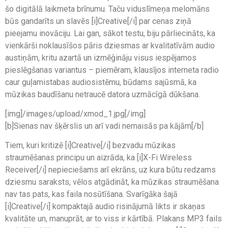
šo digitālā laikmeta brīnumu. Taču viduslīmeņa melomāns
būs gandarīts un slavēs [i]Creative[/i] par cenas ziņā
pieejamu inovāciju. Lai gan, sākot testu, biju pārliecināts, ka
vienkārši noklausīšos pāris dziesmas ar kvalitatīvām audio
austiņām, kritu azartā un izmēģināju visus iespējamos
pieslēgšanas variantus – piemēram, klausījos interneta radio
caur guļamistabas audiosistēmu, būdams sajūsmā, ka
mūzikas baudīšanu netraucē datora uzmācīgā dūkšana.
[img]/images/upload/xmod_1.jpg[/img]
[b]Sienas nav šķērslis un arī vadi nemaisās pa kājām[/b]
Tiem, kuri kritizē [i]Creative[/i] bezvadu mūzikas
straumēšanas principu un aizrāda, ka [i]X-Fi Wireless
Receiver[/i] nepieciešams arī ekrāns, uz kura būtu redzams
dziesmu saraksts, vēlos atgādināt, ka mūzikas straumēšana
nav tas pats, kas faila nosūtīšana. Svarīgāka šajā
[i]Creative[/i] kompaktajā audio risinājumā likts ir skaņas
kvalitāte un, manuprāt, ar to viss ir kārtībā. Plakans MP3 fails