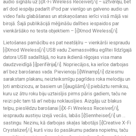
audio signālu uz [i]X-Fi Wireless Receiver[/i] – uztvērēju, bet
arī dod iespēju padarīt iPod par vienīgo un galveno audio un
video failu glabāšanas un atskaņošanas ierīci visā mājā vai
birojā. Šajā publikācijā mēģināšu dalīties iespaidos par
vienkāršāko no testa objektiem – [i]Xmod Wireless[/i].
Lietošanas pamācību es pat neatšķīru – vienkārši iespraudu
[i]Xmod Wireless[/i] USB vadu Ziemassvētku eglītei līdzīgajā
datora USB sadalītājā, no kura ikdienā rēgojas visa mana
daudzveidīgā [i]perifērija[/i]. Nopriecājos, ka ierīce darbojas
arī bez barošanas vada. Pievienoju [i]Winamp[/i] dziesmu
sarakstam plakanu, neizteiksmīgu pagrīdes roka melodiju un
ļoti ambiziozu, ar basiem un [i]augšām[/i] piebāztu remiksu,
kuru uz ātru roku biju uztaisījis pirms pāris gadiem, taču ne
reizi pēc tam tā arī nebiju noklausījies. Aizgāju uz blakus
telpu, pieslēdzu barošanai [i]X-Fi Wireless Receiver[/i],
iespraudu austiņu izejā vecās, labās [i]Sennheiser[/i] un …
sastingu. Nezinu, kā darbojas skaļas labotājs [i]Creative X-Fi
Crystalizer[/i], kurš visu šo pasākumu padara nopietnu, taču