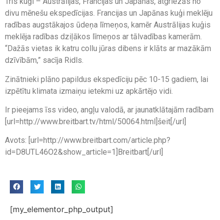
Trīs kuģi – Austrālijas, Francijas un Japānas, atgriezās no
divu mēnešu ekspedīcijas. Francijas un Japānas kuģi meklēju
radības augstākajos ūdeņa līmeņos, kamēr Austrālijas kuģis
meklēja radības dziļākos līmeņos ar tālvadības kamerām.
“Dažās vietas ik katru collu jūras dibens ir klāts ar mazākām
dzīvībām,” sacīja Ridls.
Zinātnieki plāno papildus ekspedīciju pēc 10-15 gadiem, lai
izpētītu klimata izmaiņu ietekmi uz apkārtējo vidi.
Ir pieejams īss video, angļu valodā, ar jaunatklātajām radībam
[url=http://www.breitbart.tv/html/50064.html]šeit[/url]
Avots: [url=http://www.breitbart.com/article.php?
id=D8UTL46O2&show_article=1]Breitbart[/url]
[my_elementor_php_output]