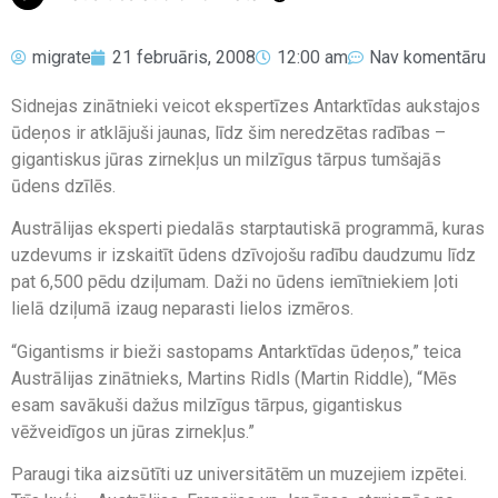
migrate
21 februāris, 2008
12:00 am
Nav komentāru
Sidnejas zinātnieki veicot ekspertīzes Antarktīdas aukstajos
ūdeņos ir atklājuši jaunas, līdz šim neredzētas radības –
gigantiskus jūras zirnekļus un milzīgus tārpus tumšajās
ūdens dzīlēs.
Austrālijas eksperti piedalās starptautiskā programmā, kuras
uzdevums ir izskaitīt ūdens dzīvojošu radību daudzumu līdz
pat 6,500 pēdu dziļumam. Daži no ūdens iemītniekiem ļoti
lielā dziļumā izaug neparasti lielos izmēros.
“Gigantisms ir bieži sastopams Antarktīdas ūdeņos,” teica
Austrālijas zinātnieks, Martins Ridls (Martin Riddle), “Mēs
esam savākuši dažus milzīgus tārpus, gigantiskus
vēžveidīgos un jūras zirnekļus.”
Paraugi tika aizsūtīti uz universitātēm un muzejiem izpētei.