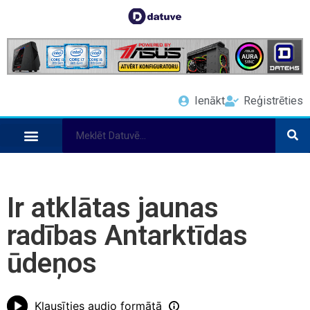
Ienākt
Reģistrēties
Ir atklātas jaunas
radības Antarktīdas
ūdeņos
Klausīties audio formātā