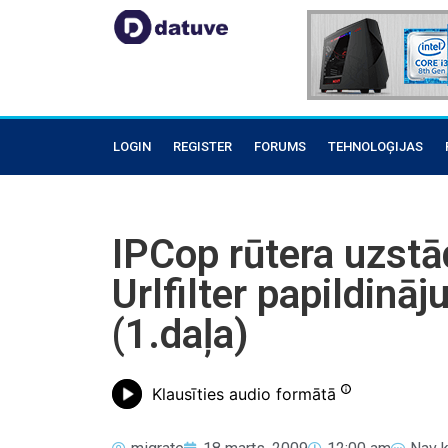
LOGIN
REGISTER
FORUMS
TEHNOLOĢIJAS
IPCop rūtera uzstā
Urlfilter papildin
(1.daļa)
Klausīties audio formātā