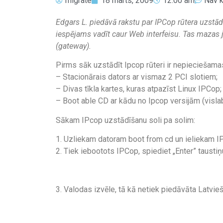
migrate
18 marts, 2009
12:00 am
Nav 
Edgars L. piedāvā rakstu par IPCop rūtera uzstādīš
iespējams vadīt caur Web interfeisu. Tas mazas 
(gateway).
Pirms sāk uzstādīt Ipcop rūteri ir nepieciešamas
– Stacionārais dators ar vismaz 2 PCI slotiem;
– Divas tīkla kartes, kuras atpazīst Linux IPCop;
– Boot able CD ar kādu no Ipcop versijām (visla
Sākam IPcop uzstādīšanu soli pa solim:
1. Uzliekam datoram boot from cd un ieliekam I
2. Tiek iebootots IPCop, spiediet „Enter” taustiņ
3. Valodas izvēle, tā kā netiek piedāvāta Latvie