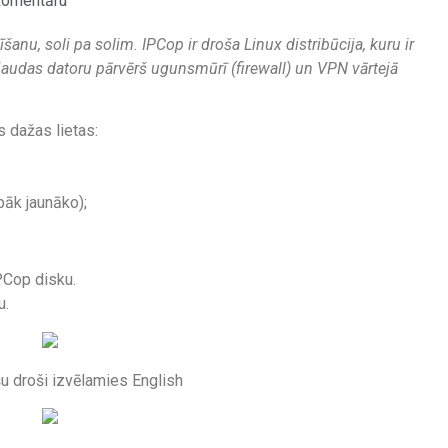
komentāru
anu, soli pa solim. IPCop ir droša Linux distribūcija, kuru ir
jaudas datoru pārvērš ugunsmūrī (firewall) un VPN vārtejā
 dažas lietas:
bāk jaunāko);
PCop disku.
u.
šu droši izvēlamies English