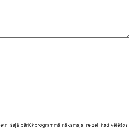
ietni šajā pārlūkprogrammā nākamajai reizei, kad vēlēšos