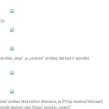
 CD
āizvēlas „skip”, jo „restore” izvēlas, tad kad ir iepriekš
iski izvēlas tikla kartes draiverus, ja IPCop neatrod tikla karti
mportēt draiveri caur floppy spiežot „select”