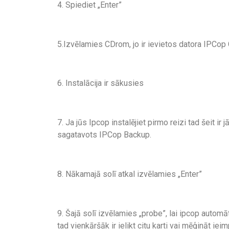
4. Spiediet „Enter”
5.Izvēlamies CDrom, jo ir ievietos datora IPCop
6. Instalācija ir sākusies
7. Ja jūs Ipcop instalējiet pirmo reizi tad šeit ir j
sagatavots IPCop Backup.
8. Nākamajā solī atkal izvēlamies „Enter”
9. Šajā solī izvēlamies „probe”, lai ipcop automāt
tad vienkāršāk ir ielikt citu karti vai mēģināt iei