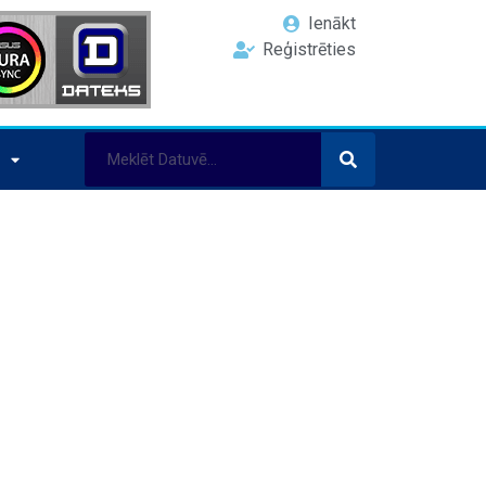
Ienākt
Reģistrēties