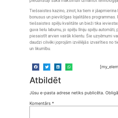
piedāvātāji sāka maksimāli izmantot tehnoloģija
Tiešsaistes kazino, zinot, ka tiem ir jāapmierina 
bonusus un pievilcīgas lojalitātes programmas. 
tiešsaistes spēļu kvalitāte un bieži tika ieviesta
guva lielu labumu, jo spēļu līniju spēļu automāti,
piesaistīt arvien vairāk klientu. Šie uzņēmumi va
daudzi cilvēki joprojām izvēlējās izvairīties no 
un likumību.
[my_elem
Atbildēt
Jūsu e-pasta adrese netiks publicēta.
Obligā
Komentārs
*