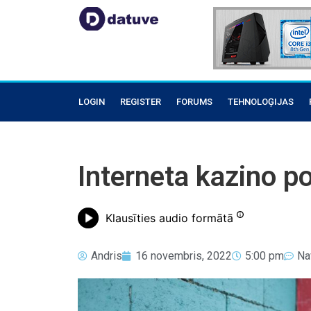
LOGIN
REGISTER
FORUMS
TEHNOLOĢIJAS
Interneta kazino p
Klausīties audio formātā
Andris
16 novembris, 2022
5:00 pm
Na