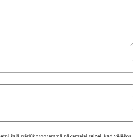
ietni šajā pārlūkprogrammā nākamajai reizei, kad vēlēšos