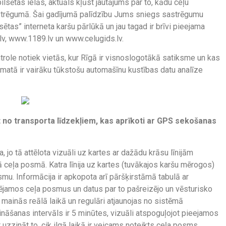
lsētas ielās, aktuāls kļūst jautājums par to, kādu ceļu
sastrēgumā. Šai gadījumā palīdzību Jums sniegs sastrēgumu
ētas” interneta karšu pārlūkā un jau tagad ir brīvi pieejama
lv, www.1189.lv un www.celugids.lv.
ole notiek vietās, kur Rīgā ir visnoslogotākā satiksme un kas
amatā ir vairāku tūkstošu automašīnu kustības datu analīze
 no transporta līdzekļiem, kas aprīkoti ar GPS sekošanas
, jo tā attēlota vizuāli uz kartes ar dažādu krāsu līnijām
 ceļa posmā. Katra līnija uz kartes (tuvākajos karšu mērogos)
osmu. Informācija ir apkopota arī pāršķirstāmā tabulā ar
lējamos ceļa posmus un datus par to pašreizējo un vēsturisko
ainās reālā laikā un regulāri atjaunojas no sistēmā
nāšanas intervāls ir 5 minūtes, vizuāli atspoguļojot pieejamos
 uzzināt to, cik ilgā laikā ir veicams noteikts ceļa posms.