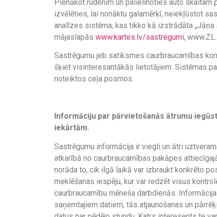
Pienākot rudenim un palielinoties auto skaitam pi
izvēlēties, lai nonāktu galamērķī, neiekļūstot 
analīzes sistēma, kas tikko kā izstrādāta „Jāņa s
mājaslapās
www.kartes.lv/sastregumi
, www.ZL.
Sastrēgumu jeb satiksmes caurbraucamības kontr
šķiet visinteresantākās lietotājiem. Sistēmas p
noteiktos ceļa posmos.
Informāciju par pārvietošanās ātrumu iegūst
iekārtām.
Sastrēgumu informācija ir viegli un ātri uztverama
atkarībā no caurbraucamības pakāpes attiecīgajā
norāda to, cik ilgā laikā var izbraukt konkrēto p
meklēšanas iespēju, kur var redzēt visus kontro
caurbraucamību mēneša darbdienās. Informācija m
saņemtajiem datiem, tās atjaunošanas un pārrēķi
datus par pēdējo stundu. Katrs interesents te var