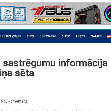
PRESES ZIŅAS
TIPS
SOFTWARE
AUTO
TESTS
GAMES
a sastrēgumu informācija
āņa sēta
Nav komentāru