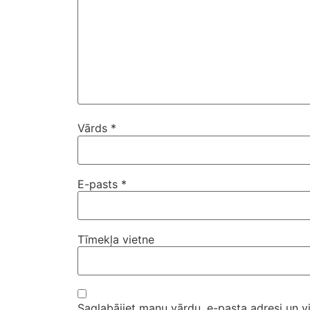
Vārds
*
E-pasts
*
Tīmekļa vietne
Saglabājiet manu vārdu, e-pasta adresi un v