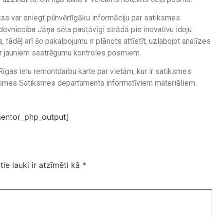
as var sniegt pilnvērtīgāku informāciju par satiksmes
zdevniecība Jāņa sēta pastāvīgi strādā pie inovatīvu ideju
, tādēļ arī šo pakalpojumu ir plānots attīstīt, uzlabojot analīzes
to ar jauniem sastrēgumu kontroles posmiem.
 Rīgas ielu remontdarbu karte par vietām, kur ir satiksmes
s domes Satiksmes departamenta informatīviem materiāliem.
entor_php_output]
tie lauki ir atzīmēti kā
*