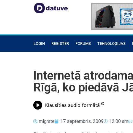
LOGIN
REGISTER
FORUMS
TEHNOLOĢIJAS
Internetā atrodam
Rīgā, ko piedāvā J
Klausīties audio formātā
migrate
17 septembris, 2009
12:00 am