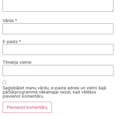
Vārds
*
E-pasts
*
Tīmekļa vietne
Saglabājiet manu vārdu, e-pasta adresi un vietni šajā
pārlūkprogrammā nākamajai reizei, kad vēlēšos
pievienot komentāru.