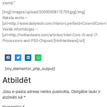
ziemā.”
[img]/images/upload/20090908172759.jpg[/img]
Raksta avots –
[url=http://www.dailytech.com/Intels+Lynnfield+Core+i5Core+i
Vairāk informācijas –
[url=http://hothardware.com/articles/Intel-Core-i5-and-i7-
Processors-and-P55-Chipset/]HotHardware[/url]
[my_elementor_php_output]
Atbildēt
Jūsu e-pasta adrese netiks publicēta.
Obligātie lauki ir
atzīmēti kā
*
Komentārs
*