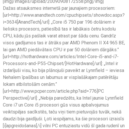
[img]/images/upload/20090908172558.png[/img]
Dažas atsauksmes internetā par jaunajiem procesoriem:
[url=http://www.anandtech.com/cpuchipsets/showdoc.aspx?
i=3634]AnandTech[/url]: „Core i5 750 par 196 dolāriem ir
lielisks procesors, patiesībā tas ir labākais četru kodolu
CPU, kādu jūs pašlaik varat atrast par šādu cenu. Gandrīz
visos gadījumos tas ir ātrāks par AMD Phenom II X4 965 BE,
lai gan AMD piedāvātais CPU ir par 50 dolāriem dārgāks.”
[url=http://hothardware.com/articles/Intel-Core-i5-and-i7-
Processors-and-P55-Chipset/]HotHardware[/url]: „Intel ir
izdarījuši visu, ko bija plānojuši paveikt ar Lynnfield – ieviesa
Nehalem īpašības un labumus ar visplašākajam patērētāju
lokam atbilstošām cenām.”
[url=http://www.pcper.com/article.php?aid=776]PC
Perspective[/url]: „Nebija paredzēts, ka Intel jaunie Lynnfield
Core i7 un Core i5 procesori gūs visus apbalvojumus
veiktspējas sacīkstēs, taču viņi tiem pietuvojās tuvāk, nekā
daudzi bija gaidījuši. Ļoti iespējams, ka šie procesori izraisīs
[i]apgreidošanas[/i] vilni PC entuziastu vidū šī gada rudenī un