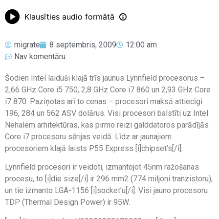
Klausīties audio formātā
migrate
8 septembris, 2009
12:00 am
Nav komentāru
Šodien Intel laiduši klajā trīs jaunus Lynnfield procesorus –
2,66 GHz Core i5 750, 2,8 GHz Core i7 860 un 2,93 GHz Core
i7 870. Paziņotas arī to cenas – procesori maksā attiecīgi
196, 284 un 562 ASV dolārus. Visi procesori balstīti uz Intel
Nehalem arhitektūras, kas pirmo reizi galddatoros parādījās
Core i7 procesoru sērijas veidā. Līdz ar jaunajiem
procesoriem klajā laists P55 Express [i]chipset’s[/i].
Lynnfield procesori ir veidoti, izmantojot 45nm ražošanas
procesu, to [i]die size[/i] ir 296 mm2 (774 miljoni tranzistoru),
un tie izmanto LGA-1156 [i]socket’u[/i]. Visi jauno procesoru
TDP (Thermal Design Power) ir 95W.