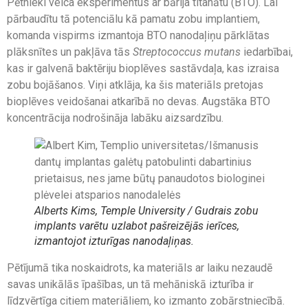
Pētnieki veica eksperimentus ar bārija titanātu (BTO). Lai
pārbaudītu tā potenciālu kā pamatu zobu implantiem,
komanda vispirms izmantoja BTO nanodaļiņu pārklātas
plāksnītes un pakļāva tās
Streptococcus mutans
iedarbībai,
kas ir galvenā baktēriju bioplēves sastāvdaļa, kas izraisa
zobu bojāšanos. Viņi atklāja, ka šis materiāls pretojas
bioplēves veidošanai atkarībā no devas. Augstāka BTO
koncentrācija nodrošināja labāku aizsardzību.
Alberts Kims, Temple University /
Gudrais
zobu
implants varētu uzlabot pašreizējās ierīces,
izmantojot izturīgas nanodaļiņas.
Pētījumā tika noskaidrots, ka materiāls ar laiku nezaudē
savas unikālās īpašības, un tā mehāniskā izturība ir
līdzvērtīga citiem materiāliem, ko izmanto zobārstniecībā.