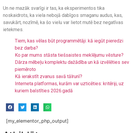
Un ne mazāk svarīgi ir tas, ka eksperimentos tika
noskaidrots, ka viela nebojā dabīgos smaganu audus, kas,
savukārt, nozīmē, ka šo vielu var lietot mutē bez negatīvas
ietekmes.
Tiem, kas vēlas būt programmētāji: kā iegūt pieredzi
bez darba?
Ko par mums stāsta tiešsaistes meklējumu vēsture?
Dārza mēbeļu komplektu dažādība un kā izvēlēties sev
piemēroto
Kā ierakstīt zvanus savā tālrunī?
Interneta platformas, kurām var uzticēties: kritēriji, uz
kuriem balstīties 2026.gadā
[my_elementor_php_output]