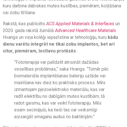
kuru darbina dabiskas mutes kustības, piemēram, košļāšana
vai zobu tīrīšana.
Rakstā, kas publicēts
ACS Applied Materials & Interfaces
un
2020. gada rakstā žurnālā
Advanced Healthcare Materials
Hvangs un viņa kolēģi iepazīstina ar tehnoloģiju, kuru
kādu
dienu varētu integrēt ne tikai zobu implantos, bet arī
citur, piemēram, locītavu protēzēs
.
“Fototerapija var palīdzēt atrisināt dažādas
veselības problēmas,” saka Hvangs. “Tomēr pēc
biomateriāla implantēšanas bateriju uzlāde vai
mainīšana nav diez ko praktisks process. Mēs
izmantojam pjezoelektrisko materiālu, kas var
radīt elektrību no dabīgām mutes kustībām, tā
radot gaismu, kas var veikt fototerapiju. Mēs
esam secinājuši, ka tieši tas var veiksmīgi
aizsargāt smaganu audus no baktērijām.”