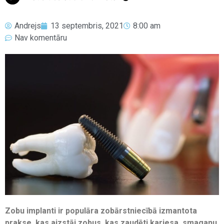
Andrejs
13 septembris, 2021
8:00 am
Nav komentāru
Zobu implanti ir populāra zobārstniecībā izmantota
prakse, kas aizstāj zobus, kas zaudēti kariesa, smaganu