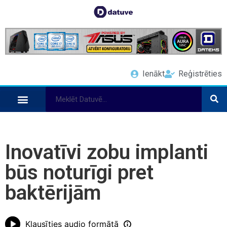
Ienākt
Reģistrēties
Inovatīvi zobu implanti
būs noturīgi pret
baktērijām
Klausīties audio formātā