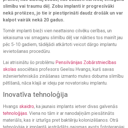
slimību vai traumu dēļ. Zobu implanti ir progresīvāki
nekā protēzes, jo tie ir piestiprināti daudz drošāk un var
kalpot vairāk nekā 20 gadus.
Tomēr implanti bieži vien neattaisno cilvēku cerības, un
iekaisuma vai smaganu slimību dēļ var nākties tos mainīt jau
pēc 5-10 gadiem, tādējādi atkārtoti veicot dārgo implantu
ievietošanas procedūru.
Lai atrisinātu šo problēmu
Pensilvānijas Zobārstniecības
skolas
asociētais profesors Geelsu Hvangs, kurš savas
inženiertehniskās zināšanas izmanto mutes dobuma slimību
pētīšanā, nāca klajā ar ideju par novatorisku implantu.
Inovatīva tehnoloģija
Hvangs
skaidro
, ka jaunais implants ietver divas galvenās
tehnoloģijas
. Viena no tām ir ar nanodaļiņām piesātināts
materiāls, kas ir izturīgs pret baktēriju kolonizēšanos. Otrā
tehnoloģija ir implantā iestrādāts gaismas avots fototerapijai,