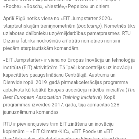
«Roche», «Bosch», «Nestlé»,«Pepsico» un citiem.
Aprīlī Rīgā notiks viena no «EIT Jumpstarter 2020»
starptautiskajām treniņnometnēm (
bootcamp
). Nometnēs tiks
uzlabotas dalībnieku uzņēmējdarbības pamatprasmes. RTU
Dizaina fabrika nodrošinās arī otrās nometnes norisini
piecām starptautiskām komandām.
«EIT Jumpstarter» ir viena no Eiropas Inovāciju un tehnoloģiju
institūta (EIT) aktivitātēm. Tā īpaši koncentrējas uz inovāciju
kapacitātes paaugstināšanu Centrālajā, Austrumu un
Dienvideiropā. 2019. gadā pirmsakcelerācijas programma
apbalvota kā labākā Eiropas asociāciju mācību iniciatīva (
The
Best European Association Training Iniciative
). Kopš
programmas izveides 2017. gadā, tajā apmācītas 228
jaunuzņēmumu komandas.
RTU ir pievienojusies trim EIT zināšanu un inovāciju
kopienām – «EIT Climate-KIC», «EIT Food» un «EIT
RawMaterials», atbalstot inovācijas klimatam draudzīgas