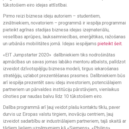
tūkstošiem eiro idejas attīstībai.
Pirmo reizi biznesa ideju autoriem – studentiem,
zinātniekiem, novatoriem – programmā ir iespēja programmai
pieteikt agrīnas stadijas biznesa idejas izejmateriālu,
veselības aprūpes, lauksaimniecības, enerģētikas, ražošanas
un urbānās mobilitātes jomā. Idejas iespējams
pieteikt šeit.
«EIT Jumpstarter 2020» dalībniekiem tiks nodrošinātas
apmācības un savas jomas labāko mentoru atbalsts, palīdzot
izveidot dzīvotspējīgu biznesa modeli, tirgus iekarošanas
stratēģiju, uzlabot prezentēšanas prasmes. Dalībniekiem būs
arī iespēja prezentēt savu ideju investoriem, potenciālajiem
partneriem un pārvaldes institūciju pārstāvjiem, vienlaikus
cīnoties par naudas balvu līdz 10 tūkstošiem eiro.
Dalība programmā arī ļauj veidot plašu kontaktu tīklu, paver
durvis uz Eiropas valstu tirgiem, inovāciju centriem, ļauj
izveidot sadarbību ar industriālajiem partneriem, tajā skaitā ar
tādiem lieliem uzņēmumiem kā «Siemens», «Philips»,