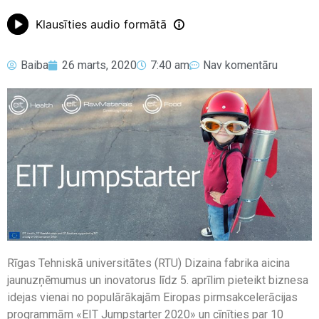
Klausīties audio formātā
Baiba
26 marts, 2020
7:40 am
Nav komentāru
Rīgas Tehniskā universitātes (RTU) Dizaina fabrika aicina
jaunuzņēmumus un inovatorus līdz 5. aprīlim pieteikt biznesa
idejas vienai no populārākajām Eiropas pirmsakcelerācijas
programmām «EIT Jumpstarter 2020» un cīnīties par 10