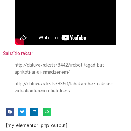
Saistītie raksti
:
http://datuve/raksts/8442/irobot-tagad-bus-
aprikoti-ar-ai-smadzenem/
http://datuve/raksts/8360/labakas-bezmaksas-
videokonferencu-lietotnes/
[my_elementor_php_output]