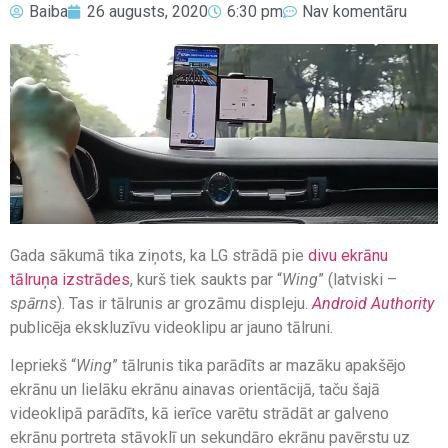
Baiba
26 augusts, 2020
6:30 pm
Nav komentāru
Gada sākumā tika ziņots, ka LG strādā pie
divu ekrānu
tālruņa izstrādes
, kurš tiek saukts par “
Wing
” (latviski –
spārns
). Tas ir tālrunis ar grozāmu displeju.
Android Authority
publicēja ekskluzīvu videoklipu ar jauno tālruni.
Iepriekš “
Wing
” tālrunis tika parādīts ar mazāku apakšējo
ekrānu un lielāku ekrānu ainavas orientācijā, taču šajā
videoklipā parādīts, kā ierīce varētu strādāt ar galveno
ekrānu portreta stāvoklī un sekundāro ekrānu pavērstu uz