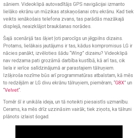
sāniem. Videoklipā autovadītājs GPS navigācijai izmanto
lielāko ekrānu un mūzikas atskaņošanai otru ekrānu. Kad tiek
veikts ienākošais telefona zvans, tas parādās mazākajā
displejā, neaizklājot braukšanas norādes.
Šajā scenārijā tas šķiet ļoti parocīgs un jēgpilns dizains.
Protams, lielākais jautājums ir tas, kādus kompromisus LG ir
nācies panākt, izvēloties šādu “
Wing
” dizainu? Videoklipā
nav redzama pati grozāmā darbība kustībā, kā arī tas, cik
liela ir ierīce salīdzinājumā ar parastajiem tālruņiem.
Izšķiroša nozīme būs arī programmatūras atbalstam, kā mēs
to redzējām ar LG divu ekrānu tālruņiem, piemēram, “
G8X
” un
“
Velvet
“.
Tomēr šī ir unikāla ideja, un tā noteikti piesaistīs uzmanību.
Cerams, ka mēs drīz uzzināsim vairāk; tiek ziņots, ka tālruni
plānots izlaist šogad.