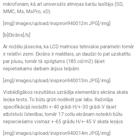
mikrofonam, kā arī universāls atmiņas karšu lasītājs (SD,
MMC, Ms, MsPro, xD).
[img]/images/upload/inspiron940012m.JPG[/img]
[b]Ekrāns[/b]
Ar nožēlu jāsecina, ka LCD matricas tehniskie parametri tomēr
ir relatīvi zemi. Ekrāns ir matētais, un daudzi to pat uzskatītu
par plusu, tomēr tā spilgtums (185 cd/m2) šķiet
nepietiekams darbam ārpus telpām.
[img]/images/upload/inspiron940013m.JPG[/img]
Visbēdīgākos rezultātus uzrādīja elementārs ekrāna skata
leņķa tests. To būtu grūti nodēvēt par labu. Ražotāja
specifikācijā norādīti +-40 grādi H/+-30 grādi V šķiet
atbilstoši īstenībai, tomēr 17 collu ekrānam noteikti būtu
nepieciešams vismaz +-65 grādu H/+-45 V skata leņķis.
[img]/images/upload/inspiron940014m.JPG[/img]