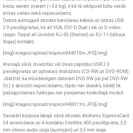
biezu savam svaram (~3,6 kg); it kā tā iekšpusē būtu vairāk
brīvas vietas nekā nepieciešams.
Datora aizmugurē atrodas barošanas kabeļa un četras USB
2.0 pieslēgvietas, kā arī VGA, DVI-D Dual Link un S-video
izejas. Turpat arī izvietoti RJ-45 (Ehernet) un RJ-11 (tālruņa
līnijas) kontakti.
[img]/images/upload/inspiron944010m.JPG[/img]
Kreisajā sānā izvietotas vēl divas papildus USB 2.0
pieslēgvietas un optiskais diskdzinis (CD-RW un DVD-ROM).
Jāatzīst, ka mūsdienīgam datoram DVD RW (un pat DVD RW
DL) ir absolūti nepieciešams, tāpēc nav skaidrs, kādēļ tik
pašsaprotamas funkcijas nav pieejamas konkrētajā modelī.
[img]/images/upload/inspiron940011m.JPG[/img]
Savukārt korpusa labajā sānā atrodas atvērums ExpressCard
54 ievietošanai un 4-kontaktu FireWire 400 pieslēgvieta, 3,5
mm stereo audio izeja (austiņām) un 3,5 mm ieeja