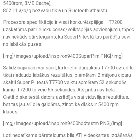
5400rpm, 8MB Cache);
802.11 a/b/g bezvadu tīkla un Bluetooth atbalstu.
Procesora specifikācija ir visai konkurētspējīga – T7200
uzskatāms par lielisku cenas/veiktspējas apvienojumu, tāpēc
nav nekāds pārsteigums, ka SuperPi testā tas parādīja sevi
no labākās puses:
[img]/images/upload/inspiron9400SuperPim.PNG[/img]
Salīdzinājumam var sacīt, ka krietni dārgākais T7700 uzrādītu
tikai nedaudz labākus rezultātus, piemēram, 2 miljonu ciparu
skaitli Super Pi testā T7700 veiktu apmēram 52 sekundēs,
kamēr T7200 to veic 65 sekundēs. Atšķirība nav liela.
Cietā diska testā dators uzrādīja visai viduvējus rezultātus,
bet tas jau arī bija gaidāms, zinot, ka disks ir 5400 rpm
klases:
[img]/images/upload/inspiron9400hddtestm.PNG[/img]
Ļoti nepatīkams pārsteigums bija ATI videokartes izgāšanās