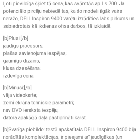
Ļoti pievilcīga šķiet tā cena, kas svārstās ap Ls 700. Ja
potenciālo pircēju nebiedē tas, ka šo modeli ilgāk vairs
neražo, DELLInspiron 9400 varētu izrādīties labs pirkums un
sabiedrotais kā ikdienas ofisa darbos, tā izklaidē.
[b]Plusi:[/b]
jaudīgs procesors;
plašas savienojuma iespējas;
gaumīgs dizains;
klusa dzesēšana;
izdevīga cena.
[b]Mīnusi:[/b]
vāja videokarte;
zemi ekrāna tehniskie parametri;
nav DVD ieraksta iespēju;
datora apakšējā daļa pastiprināti karst.
[b]Svarīga piebilde: testā apskatītais DELL Inspiron 9400 bija
norādītās komplektācijas; ir pieejami arī jaudīgākas (un