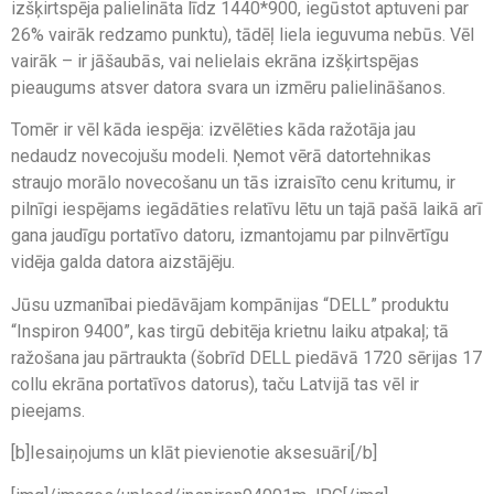
izšķirtspēja palielināta līdz 1440*900, iegūstot aptuveni par
26% vairāk redzamo punktu), tādēļ liela ieguvuma nebūs. Vēl
vairāk – ir jāšaubās, vai nelielais ekrāna izšķirtspējas
pieaugums atsver datora svara un izmēru palielināšanos.
Tomēr ir vēl kāda iespēja: izvēlēties kāda ražotāja jau
nedaudz novecojušu modeli. Ņemot vērā datortehnikas
straujo morālo novecošanu un tās izraisīto cenu kritumu, ir
pilnīgi iespējams iegādāties relatīvu lētu un tajā pašā laikā arī
gana jaudīgu portatīvo datoru, izmantojamu par pilnvērtīgu
vidēja galda datora aizstājēju.
Jūsu uzmanībai piedāvājam kompānijas “DELL” produktu
“Inspiron 9400”, kas tirgū debitēja krietnu laiku atpakaļ; tā
ražošana jau pārtraukta (šobrīd DELL piedāvā 1720 sērijas 17
collu ekrāna portatīvos datorus), taču Latvijā tas vēl ir
pieejams.
[b]Iesaiņojums un klāt pievienotie aksesuāri[/b]