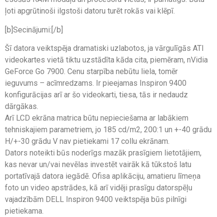
ļoti apgrūtinoši ilgstoši datoru turēt rokās vai klēpī.
[b]Secinājumi:[/b]
Šī datora veiktspēja dramatiski uzlabotos, ja vārgulīgās ATI
videokartes vietā tiktu uzstādīta kāda cita, piemēram, nVidia
GeForce Go 7900. Cenu starpība nebūtu liela, tomēr
ieguvums – acīmredzams. Ir pieejamas Inspiron 9400
konfigurācijas arī ar šo videokarti, tiesa, tās ir nedaudz
dārgākas.
Arī LCD ekrāna matrica būtu nepieciešama ar labākiem
tehniskajiem parametriem, jo 185 cd/m2, 200:1 un +-40 grādu
H/+-30 grādu V nav pietiekami 17 collu ekrānam.
Dators noteikti būs noderīgs mazāk prasīgiem lietotājiem,
kas nevar un/vai nevēlas investēt vairāk kā tūkstoš latu
portatīvajā datora iegādē. Ofisa aplikāciju, amatieru līmeņa
foto un video apstrādes, kā arī vidēji prasīgu datorspēļu
vajadzībām DELL Inspiron 9400 veiktspēja būs pilnīgi
pietiekama.