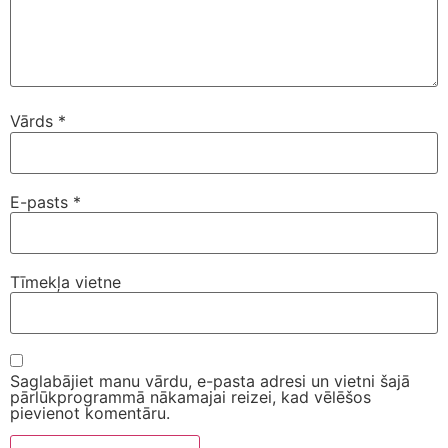
Vārds
*
E-pasts
*
Tīmekļa vietne
Saglabājiet manu vārdu, e-pasta adresi un vietni šajā
pārlūkprogrammā nākamajai reizei, kad vēlēšos
pievienot komentāru.