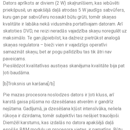
Dators aprīkots ar diviem (2 W) skaļrunīšiem, kas iebūvēti
priekšpusē, un apakšējā daļā atrodas 5 W jaudīgs sabvūfers,
kuru gan par sabvūferu nosaukt būtu grūti, tomēr skaņas
kvalitāte ir labāka nekā vidusmēra portatīvajam datoram. Arī
skatoties DVD, ne reizi neradās vajadzība skaņu noregulēt uz
maksimālo. Te gan jāpiebilst, ka dažreiz pietrūkst analogā
skaņas regulatora – bieži vien ir vajadzīgs operatīvi
samazināt skaņu, bet ar pogu palīdzību tas tik ātri nav
paveicams.
Pieslēdzot kvalitatīvas austiņas skanējuma kvalitāte bija pat
ļoti baudāma.
[b]Troksnis un karšana[/b]
Pie mazas procesora noslodzes dators ir ļoti kluss, arī
karstā gaisa plūsma no dzesēšanas atverēm ir gandrīz
nejūtama. Gadījumā, ja dzesēšana kļūst intensīvāka, neliela
rūkoņa ir dzirdama, tomēr subjektīvi tas nešķiet traucējoši.
Diemžēl karstums, kas izdalās no datora apakšējā daļā
esošās RAM moduļu un procesora vietas, ir pamatīgs. Būtu