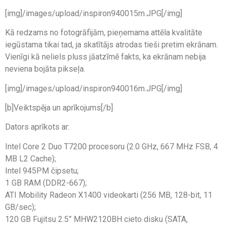
[img]/images/upload/inspiron940015m.JPG[/img]
Kā redzams no fotogrāfijām, pieņemama attēla kvalitāte
iegūstama tikai tad, ja skatītājs atrodas tieši pretim ekrānam.
Vienīgi kā neliels pluss jāatzīmē fakts, ka ekrānam nebija
neviena bojāta pikseļa.
[img]/images/upload/inspiron940016m.JPG[/img]
[b]Veiktspēja un aprīkojums[/b]
Dators aprīkots ar:
Intel Core 2 Duo T7200 procesoru (2.0 GHz, 667 MHz FSB, 4
MB L2 Cache);
Intel 945PM čipsetu;
1 GB RAM (DDR2-667);
ATI Mobility Radeon X1400 videokarti (256 MB, 128-bit, 11
GB/sec);
120 GB Fujitsu 2.5” MHW2120BH cieto disku (SATA,