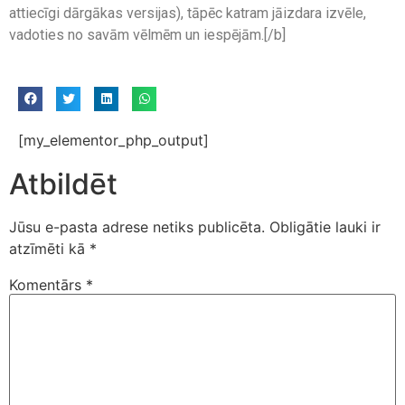
attiecīgi dārgākas versijas), tāpēc katram jāizdara izvēle,
vadoties no savām vēlmēm un iespējām.[/b]
[my_elementor_php_output]
Atbildēt
Jūsu e-pasta adrese netiks publicēta.
Obligātie lauki ir
atzīmēti kā
*
Komentārs
*