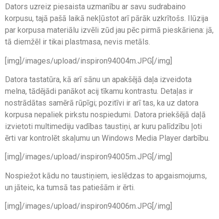
Dators uzreiz piesaista uzmanību ar savu sudrabaino
korpusu, tajā pašā laikā nekļūstot arī pārāk uzkrītošs. Ilūzija
par korpusa materiālu izvēli zūd jau pēc pirmā pieskāriena: jā,
tā diemžēl ir tikai plastmasa, nevis metāls.
[img]/images/upload/inspiron94004m.JPG[/img]
Datora tastatūra, kā arī sānu un apakšējā daļa izveidota
melna, tādējādi panākot acij tīkamu kontrastu. Detaļas ir
nostrādātas samērā rūpīgi; pozitīvi ir arī tas, ka uz datora
korpusa nepaliek pirkstu nospiedumi. Datora priekšējā daļā
izvietoti multimediju vadības taustiņi, ar kuru palīdzību ļoti
ērti var kontrolēt skaļumu un Windows Media Player darbību.
[img]/images/upload/inspiron94005m.JPG[/img]
Nospiežot kādu no taustiņiem, ieslēdzas to apgaismojums,
un jāteic, ka tumsā tas patiešām ir ērti.
[img]/images/upload/inspiron94006m.JPG[/img]