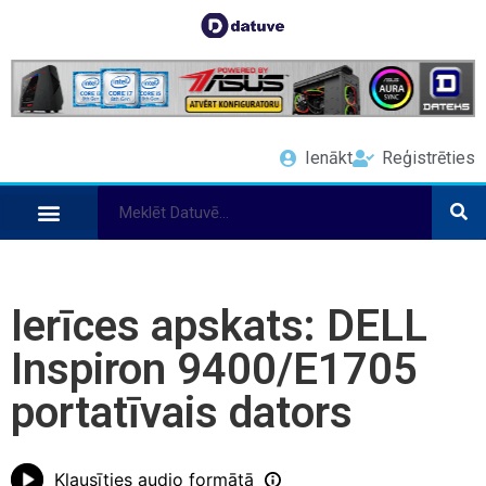
Ienākt
Reģistrēties
Ierīces apskats: DELL
Inspiron 9400/E1705
portatīvais dators
Klausīties audio formātā