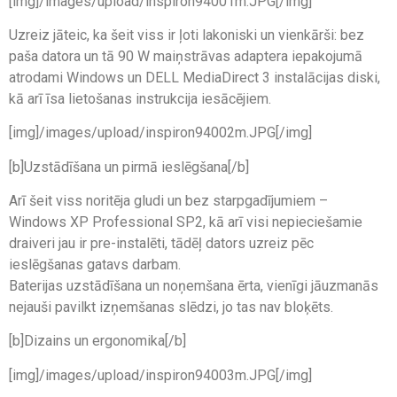
[img]/images/upload/inspiron94001m.JPG[/img]
Uzreiz jāteic, ka šeit viss ir ļoti lakoniski un vienkārši: bez
paša datora un tā 90 W maiņstrāvas adaptera iepakojumā
atrodami Windows un DELL MediaDirect 3 instalācijas diski,
kā arī īsa lietošanas instrukcija iesācējiem.
[img]/images/upload/inspiron94002m.JPG[/img]
[b]Uzstādīšana un pirmā ieslēgšana[/b]
Arī šeit viss noritēja gludi un bez starpgadījumiem –
Windows XP Professional SP2, kā arī visi nepieciešamie
draiveri jau ir pre-instalēti, tādēļ dators uzreiz pēc
ieslēgšanas gatavs darbam.
Baterijas uzstādīšana un noņemšana ērta, vienīgi jāuzmanās
nejauši pavilkt izņemšanas slēdzi, jo tas nav bloķēts.
[b]Dizains un ergonomika[/b]
[img]/images/upload/inspiron94003m.JPG[/img]