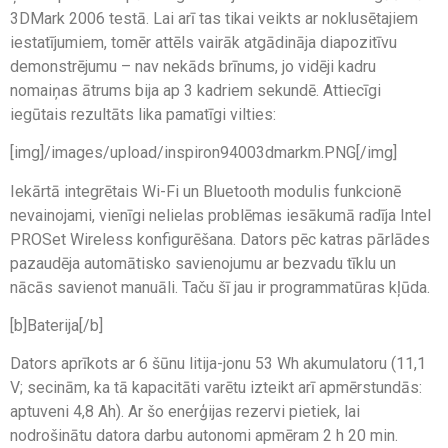
3DMark 2006 testā. Lai arī tas tikai veikts ar noklusētajiem
iestatījumiem, tomēr attēls vairāk atgādināja diapozitīvu
demonstrējumu – nav nekāds brīnums, jo vidēji kadru
nomaiņas ātrums bija ap 3 kadriem sekundē. Attiecīgi
iegūtais rezultāts lika pamatīgi vilties:
[img]/images/upload/inspiron94003dmarkm.PNG[/img]
Iekārtā integrētais Wi-Fi un Bluetooth modulis funkcionē
nevainojami, vienīgi nelielas problēmas iesākumā radīja Intel
PROSet Wireless konfigurēšana. Dators pēc katras pārlādes
pazaudēja automātisko savienojumu ar bezvadu tīklu un
nācās savienot manuāli. Taču šī jau ir programmatūras kļūda.
[b]Baterija[/b]
Dators aprīkots ar 6 šūnu litija-jonu 53 Wh akumulatoru (11,1
V; secinām, ka tā kapacitāti varētu izteikt arī apmērstundās:
aptuveni 4,8 Ah). Ar šo enerģijas rezervi pietiek, lai
nodrošinātu datora darbu autonomi apmēram 2 h 20 min.