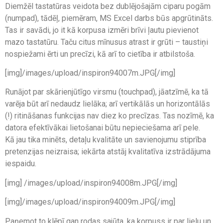
Diemžēl tastatūras veidota bez dublējošajām ciparu pogām
(numpad), tādēļ, piemēram, MS Excel darbs būs apgrūtināts.
Tas ir savādi, jo it kā korpusa izmēri brīvi ļautu pievienot
mazo tastatūru. Taču citus mīnusus atrast ir grūti – taustiņi
nospiežami ērti un precīzi, kā arī to cietība ir atbilstoša.
[img]/images/upload/inspiron94007m.JPG[/img]
Runājot par skārienjūtīgo virsmu (touchpad), jāatzīmē, ka tā
varēja būt arī nedaudz lielāka; arī vertikālās un horizontālās
(!) ritināšanas funkcijas nav diez ko precīzas. Tas nozīmē, ka
datora efektīvākai lietošanai būtu nepieciešama arī pele.
Kā jau tika minēts, detaļu kvalitāte un savienojumu stiprība
pretenzijas neizraisa; iekārta atstāj kvalitatīva izstrādājuma
iespaidu.
[img] /images/upload/inspiron94008m.JPG[/img]
[img]/images/upload/inspiron94009m.JPG[/img]
Paņemot to klēpī gan rodas sajūta, ka korpuss ir par lielu un