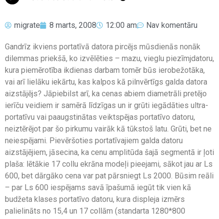
migrate
8 marts, 2008
12:00 am
Nav komentāru
Gandrīz ikviens portatīvā datora pircējs mūsdienās nonāk
dilemmas priekšā, ko izvēlēties – mazu, vieglu piezīmjdatoru,
kura piemērotība ikdienas darbam tomēr būs ierobežotāka,
vai arī lielāku iekārtu, kas kalpos kā pilnvērtīgs galda datora
aizstājējs? Jāpiebilst arī, ka cenas abiem diametrāli pretējo
ierīču veidiem ir samērā līdzīgas un ir grūti iegādāties ultra-
portatīvu vai paaugstinātas veiktspējas portatīvo datoru,
neiztērējot par šo pirkumu vairāk kā tūkstoš latu. Grūti, bet ne
neiespējami. Pievēršoties portatīvajiem galda datoru
aizstājējiem, jāsecina, ka cenu amplitūda šajā segmentā ir ļoti
plaša: lētākie 17 collu ekrāna modeļi pieejami, sākot jau ar Ls
600, bet dārgāko cena var pat pārsniegt Ls 2000. Būsim reāli
– par Ls 600 iespējams savā īpašumā iegūt tik vien kā
budžeta klases portatīvo datoru, kura displeja izmērs
palielināts no 15,4 un 17 collām (standarta 1280*800