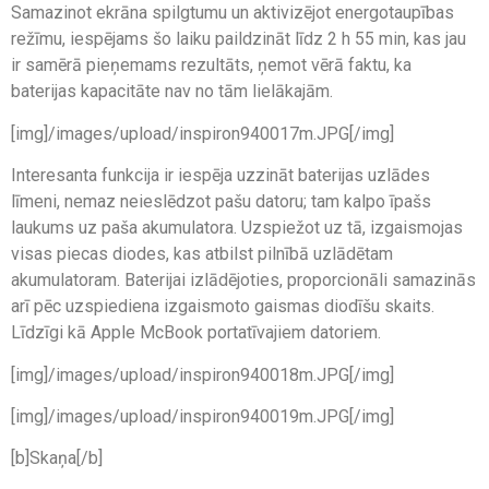
Samazinot ekrāna spilgtumu un aktivizējot energotaupības
režīmu, iespējams šo laiku paildzināt līdz 2 h 55 min, kas jau
ir samērā pieņemams rezultāts, ņemot vērā faktu, ka
baterijas kapacitāte nav no tām lielākajām.
[img]/images/upload/inspiron940017m.JPG[/img]
Interesanta funkcija ir iespēja uzzināt baterijas uzlādes
līmeni, nemaz neieslēdzot pašu datoru; tam kalpo īpašs
laukums uz paša akumulatora. Uzspiežot uz tā, izgaismojas
visas piecas diodes, kas atbilst pilnībā uzlādētam
akumulatoram. Baterijai izlādējoties, proporcionāli samazinās
arī pēc uzspiediena izgaismoto gaismas diodīšu skaits.
Līdzīgi kā Apple McBook portatīvajiem datoriem.
[img]/images/upload/inspiron940018m.JPG[/img]
[img]/images/upload/inspiron940019m.JPG[/img]
[b]Skaņa[/b]