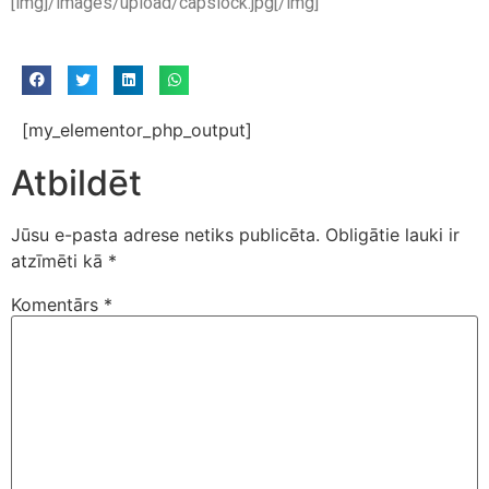
[img]/images/upload/capslock.jpg[/img]
[my_elementor_php_output]
Atbildēt
Jūsu e-pasta adrese netiks publicēta.
Obligātie lauki ir
atzīmēti kā
*
Komentārs
*