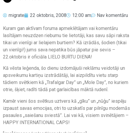
migrate
22 oktobris, 2008
12:00 am
Nav komentāru
Kuram gan aktīvam foruma apmeklētājam vai komentāru
lasītājam neuzdzen riebumu tie lietotāji, kas savu sāpi raksta
tikai un vienīgi ar lielajiem burtiem? Kā izrādās, šodien (tikai
un vienīgi!) jums sava nepatika būs jāpatur pie sevis –
22.oktobris ir oficiāla LIELO BURTU DIENA!
Kā vēsta leģenda, šo dienu izdomājuši reklāmu veidotāji un
apsveikumu kartiņu izstrādātāji, lai aizpildītu vietu starp
tādiem svētkiem kā „Trafalgar Day” un „Mole Day”, no kuriem
otrie, šķiet, radīti tādā pat garlaicības māktā rudenī.
Kamēr vieni šos svētkus uztvers kā „gīku” un „nūģu” iespēju
izpaust savas emocijas, otri to uzskatīs par pilnīgu modernās
pasaules „saiešanu sviestā”. Lai vai kā, visiem svinētājiem –
HAPPY INTERNATIONAL CAPS!