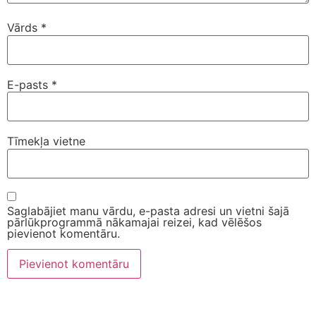
Vārds
*
E-pasts
*
Tīmekļa vietne
Saglabājiet manu vārdu, e-pasta adresi un vietni šajā
pārlūkprogrammā nākamajai reizei, kad vēlēšos
pievienot komentāru.