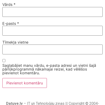
Vārds
*
E-pasts
*
Tīmekļa vietne
Saglabājiet manu vārdu, e-pasta adresi un vietni šajā
pārlūkprogrammā nākamajai reizei, kad vēlēšos
pievienot komentāru.
Datuve.lv
– IT un Tehnoloģiju ziņas || Copyright © 2004-