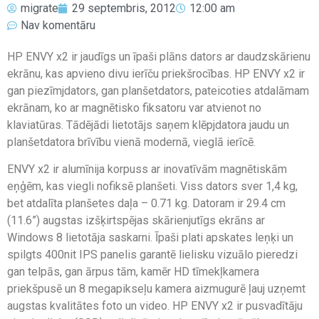
migrate
29 septembris, 2012
12:00 am
Nav komentāru
HP ENVY x2 ir jaudīgs un īpaši plāns dators ar daudzskārienu
ekrānu, kas apvieno divu ierīču priekšrocības. HP ENVY x2 ir
gan piezīmjdators, gan planšetdators, pateicoties atdalāmam
ekrānam, ko ar magnētisko fiksatoru var atvienot no
klaviatūras. Tādējādi lietotājs saņem klēpjdatora jaudu un
planšetdatora brīvību vienā modernā, vieglā ierīcē.
ENVY x2 ir alumīnija korpuss ar inovatīvām magnētiskām
eņģēm, kas viegli nofiksē planšeti. Viss dators sver 1,4 kg,
bet atdalīta planšetes daļa – 0.71 kg. Datoram ir 29.4 cm
(11.6”) augstas izšķirtspējas skārienjutīgs ekrāns ar
Windows 8 lietotāja saskarni. Īpaši plati apskates leņķi un
spilgts 400nit IPS panelis garantē lielisku vizuālo pieredzi
gan telpās, gan ārpus tām, kamēr HD tīmekļkamera
priekšpusē un 8 megapikseļu kamera aizmugurē ļauj uzņemt
augstas kvalitātes foto un video. HP ENVY x2 ir pusvadītāju