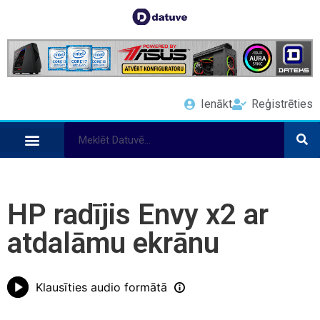
Ienākt
Reģistrēties
HP radījis Envy x2 ar
atdalāmu ekrānu
Klausīties audio formātā