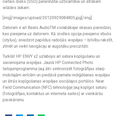
cietais disks (SSD) palielinātai uzticamībai un ātrākam
ielādes laikam.
[img]/images/upload/20120929084805.jpg[/img]
Datoram ir arī Beats AudioTM vislabākajai skaņas pieredzei,
kas pieejama uz datoriem. Kā izvēles opcija pieejams irbulis
(stylus), sniedzot papildus radošās iespējas – brīvību rakstīt,
zīmēt un veikt navigāciju ar augstāku precizitāti.
Turklāt HP ENVY x2 uzlabojis arī satura kopīgošanu un
savienojuma iespējas. Jaunā HP Connected Photo
lietojumprogramma ļauj ātri sinhronizēt fotogrāfijas starp
mobilajām ierīcēm un piedāvā pamata rediģēšanas iespējas
un ātrās kopīgošanas iespējas sociālajos portālos. Near
Field Communication (NFC) tehnoloģija ļauj kopīgot saturu
(fotogrāfijas, kontaktus un interneta saites) ar vienkāršu
pieskārienu.