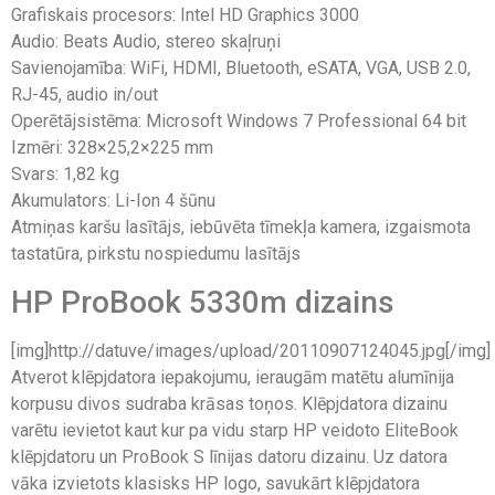
Grafiskais procesors: Intel HD Graphics 3000
Audio: Beats Audio, stereo skaļruņi
Savienojamība: WiFi, HDMI, Bluetooth, eSATA, VGA, USB 2.0,
RJ-45, audio in/out
Operētājsistēma: Microsoft Windows 7 Professional 64 bit
Izmēri: 328×25,2×225 mm
Svars: 1,82 kg
Akumulators: Li-Ion 4 šūnu
Atmiņas karšu lasītājs, iebūvēta tīmekļa kamera, izgaismota
tastatūra, pirkstu nospiedumu lasītājs
HP ProBook 5330m dizains
[img]http://datuve/images/upload/20110907124045.jpg[/img]
Atverot klēpjdatora iepakojumu, ieraugām matētu alumīnija
korpusu divos sudraba krāsas toņos. Klēpjdatora dizainu
varētu ievietot kaut kur pa vidu starp HP veidoto EliteBook
klēpjdatoru un ProBook S līnijas datoru dizainu. Uz datora
vāka izvietots klasisks HP logo, savukārt klēpjdatora