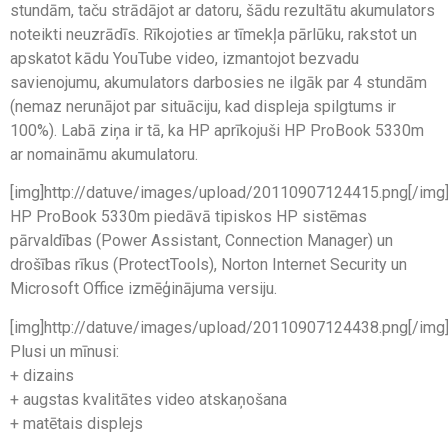
stundām, taču strādājot ar datoru, šādu rezultātu akumulators
noteikti neuzrādīs. Rīkojoties ar tīmekļa pārlūku, rakstot un
apskatot kādu YouTube video, izmantojot bezvadu
savienojumu, akumulators darbosies ne ilgāk par 4 stundām
(nemaz nerunājot par situāciju, kad displeja spilgtums ir
100%). Labā ziņa ir tā, ka HP aprīkojuši HP ProBook 5330m
ar nomaināmu akumulatoru.
[img]http://datuve/images/upload/20110907124415.png[/img
HP ProBook 5330m piedāvā tipiskos HP sistēmas
pārvaldības (Power Assistant, Connection Manager) un
drošības rīkus (ProtectTools), Norton Internet Security un
Microsoft Office izmēģinājuma versiju.
[img]http://datuve/images/upload/20110907124438.png[/img
Plusi un mīnusi:
+ dizains
+ augstas kvalitātes video atskaņošana
+ matētais displejs