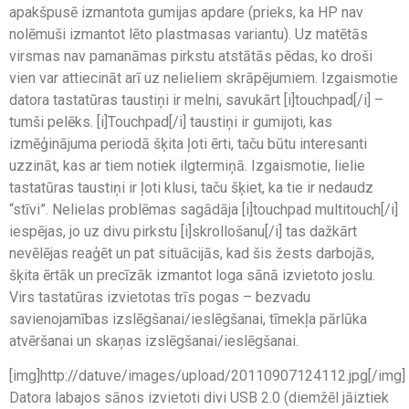
apakšpusē izmantota gumijas apdare (prieks, ka HP nav
nolēmuši izmantot lēto plastmasas variantu). Uz matētās
virsmas nav pamanāmas pirkstu atstātās pēdas, ko droši
vien var attiecināt arī uz nelieliem skrāpējumiem. Izgaismotie
datora tastatūras taustiņi ir melni, savukārt [i]touchpad[/i] –
tumši pelēks. [i]Touchpad[/i] taustiņi ir gumijoti, kas
izmēģinājuma periodā šķita ļoti ērti, taču būtu interesanti
uzzināt, kas ar tiem notiek ilgtermiņā. Izgaismotie, lielie
tastatūras taustiņi ir ļoti klusi, taču šķiet, ka tie ir nedaudz
“stīvi”. Nelielas problēmas sagādāja [i]touchpad multitouch[/i]
iespējas, jo uz divu pirkstu [i]skrollošanu[/i] tas dažkārt
nevēlējas reaģēt un pat situācijās, kad šis žests darbojās,
šķita ērtāk un precīzāk izmantot loga sānā izvietoto joslu.
Virs tastatūras izvietotas trīs pogas – bezvadu
savienojamības izslēgšanai/ieslēgšanai, tīmekļa pārlūka
atvēršanai un skaņas izslēgšanai/ieslēgšanai.
[img]http://datuve/images/upload/20110907124112.jpg[/img]
Datora labajos sānos izvietoti divi USB 2.0 (diemžēl jāiztiek