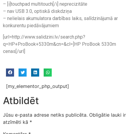
– [i]touchpad multitouch[/i] neprecizitāte
– nav USB 3.0, optiskā diskdziņa
– nelielais akumulatora darbības laiks, salīdzinājumā ar
konkurentu piedāvājumiem
[url=http://www.salidzini.lv/search.php?
q=HP+ProBook+5330m&cn=&cl=]HP ProBook 5330m
cenas[/url]
[my_elementor_php_output]
Atbildēt
Jūsu e-pasta adrese netiks publicēta.
Obligātie lauki ir
atzīmēti kā
*
Komentārs
*