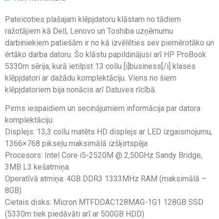
Pateicoties plašajam klēpjdatoru klāstam no tādiem
ražotājiem kā Dell, Lenovo un Toshiba uzņēmumu
darbiniekiem patiešām ir no kā izvēlēties sev piemērotāko un
ērtāko darba datoru. Šo klāstu papildinājusi arī HP ProBook
5330m sērija, kurā ietilpst 13 collu [i]business[/i] klases
klēpjdatori ar dažādu komplektāciju. Viens no šiem
klēpjdatoriem bija nonācis arī Datuves rīcībā.
Pirms iespaidiem un secinājumiem informācija par datora
komplektāciju:
Displejs: 13,3 collu matēts HD displejs ar LED izgaismojumu,
1366×768 pikseļu maksimālā izšķirtspēja
Procesors: Intel Core i5-2520M @ 2,50GHz Sandy Bridge,
3MB L3 kešatmiņa
Operatīvā atmiņa: 4GB DDR3 1333MHz RAM (maksimālā –
8GB)
Cietais disks: Micron MTFDDAC128MAG-1G1 128GB SSD
(5330m tiek piedāvāti arī ar 500GB HDD)