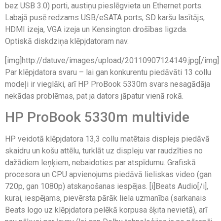
bez USB 3.0) porti, austiņu pieslēgvieta un Ethernet ports.
Labajā pusē redzams USB/eSATA ports, SD karšu lasītājs,
HDMI izeja, VGA izeja un Kensington drošības ligzda.
Optiskā diskdziņa klēpjdatoram nav.
[img]http://datuve/images/upload/20110907124149.jpg[/img]
Par klēpjdatora svaru – lai gan konkurentu piedāvāti 13 collu
modeļi ir vieglāki, arī HP ProBook 5330m svars nesagādāja
nekādas problēmas, pat ja dators jāpatur vienā rokā.
HP ProBook 5330m multivide
HP veidotā klēpjdatora 13,3 collu matētais displejs piedāvā
skaidru un košu attēlu, turklāt uz displeju var raudzīties no
dažādiem leņķiem, nebaidoties par atspīdumu. Grafiskā
procesora un CPU apvienojums piedāvā lieliskas video (gan
720p, gan 1080p) atskaņošanas iespējas. [i]Beats Audio[/i],
kurai, iespējams, pievērsta pārāk liela uzmanība (sarkanais
Beats logo uz klēpjdatora pelēkā korpusa šķita nevietā), arī