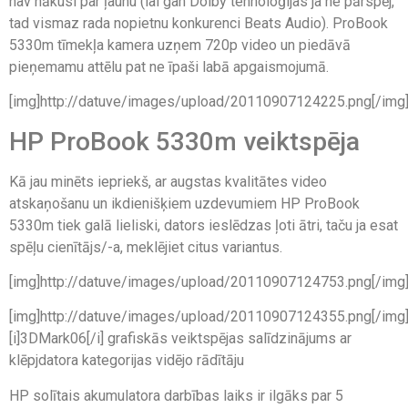
nav nākusi par ļaunu (lai gan Dolby tehnoloģijas ja ne pārspēj,
tad vismaz rada nopietnu konkurenci Beats Audio). ProBook
5330m tīmekļa kamera uzņem 720p video un piedāvā
pieņemamu attēlu pat ne īpaši labā apgaismojumā.
[img]http://datuve/images/upload/20110907124225.png[/img
HP ProBook 5330m veiktspēja
Kā jau minēts iepriekš, ar augstas kvalitātes video
atskaņošanu un ikdienišķiem uzdevumiem HP ProBook
5330m tiek galā lieliski, dators ieslēdzas ļoti ātri, taču ja esat
spēļu cienītājs/-a, meklējiet citus variantus.
[img]http://datuve/images/upload/20110907124753.png[/img
[img]http://datuve/images/upload/20110907124355.png[/img
[i]3DMark06[/i] grafiskās veiktspējas salīdzinājums ar
klēpjdatora kategorijas vidējo rādītāju
HP solītais akumulatora darbības laiks ir ilgāks par 5